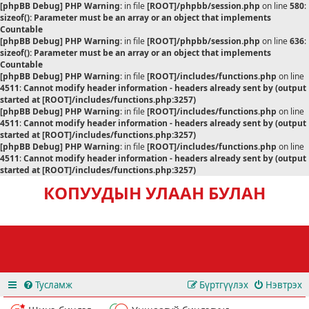
[phpBB Debug] PHP Warning
: in file
[ROOT]/phpbb/session.php
on line
580
:
sizeof(): Parameter must be an array or an object that implements
Countable
[phpBB Debug] PHP Warning
: in file
[ROOT]/phpbb/session.php
on line
636
:
sizeof(): Parameter must be an array or an object that implements
Countable
[phpBB Debug] PHP Warning
: in file
[ROOT]/includes/functions.php
on line
4511
:
Cannot modify header information - headers already sent by (output
started at [ROOT]/includes/functions.php:3257)
[phpBB Debug] PHP Warning
: in file
[ROOT]/includes/functions.php
on line
4511
:
Cannot modify header information - headers already sent by (output
started at [ROOT]/includes/functions.php:3257)
[phpBB Debug] PHP Warning
: in file
[ROOT]/includes/functions.php
on line
4511
:
Cannot modify header information - headers already sent by (output
started at [ROOT]/includes/functions.php:3257)
КОПУУДЫН УЛААН БУЛАН
Тусламж
Бүртгүүлэх
Нэвтрэх