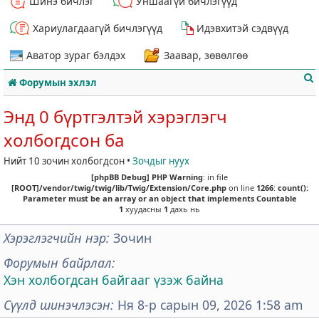
Шинэ бичлэг
Уншаагүй бичлэгүүд
Хариулагдаагүй бичлэгүүд
Идэвхитэй сэдвүүд
Аватор зураг бэлдэх
Заавар, зөвөлгөө
Форумын эхлэл
Энд 0 бүртгэлтэй хэрэглэгч
холбогдсон ба
Нийт 10 зочин холбогдсон •
Зочдыг нуух
т
[phpBB Debug] PHP Warning
: in file
[ROOT]/vendor/twig/twig/lib/Twig/Extension/Core.php
on line
1266
:
count():
Parameter must be an array or an object that implements Countable
1
хуудасны
1
дахь нь
Хэрэглэгчийн нэр
Зочин
Форумын байрлал
Хэн холбогдсан байгааг үзэж байна
Сүүлд шинэчлэсэн
Ня 8-р сарын 09, 2026 1:58 am