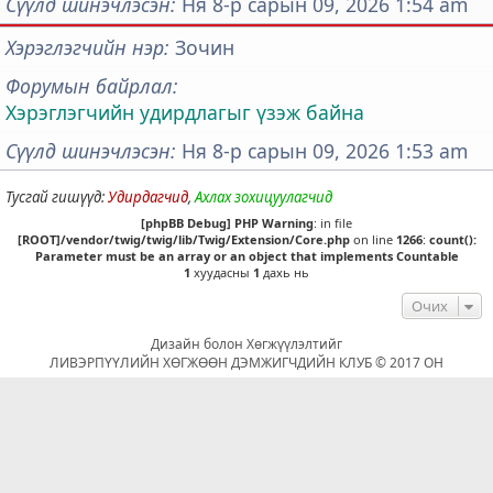
Сүүлд шинэчлэсэн
Ня 8-р сарын 09, 2026 1:54 am
Хэрэглэгчийн нэр
Зочин
Форумын байрлал
Хэрэглэгчийн удирдлагыг үзэж байна
Сүүлд шинэчлэсэн
Ня 8-р сарын 09, 2026 1:53 am
Тусгай гишүүд:
Удирдагчид
,
Ахлах зохицуулагчид
[phpBB Debug] PHP Warning
: in file
[ROOT]/vendor/twig/twig/lib/Twig/Extension/Core.php
on line
1266
:
count():
Parameter must be an array or an object that implements Countable
1
хуудасны
1
дахь нь
Очих
Дизайн болон Хөгжүүлэлтийг
ЛИВЭРПҮҮЛИЙН ХӨГЖӨӨН ДЭМЖИГЧДИЙН КЛУБ © 2017 ОН