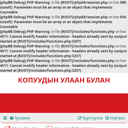
[phpBB Debug] PHP Warning
: in file
[ROOT]/phpbb/session.php
on line
580
:
sizeof(): Parameter must be an array or an object that implements
Countable
[phpBB Debug] PHP Warning
: in file
[ROOT]/phpbb/session.php
on line
636
:
sizeof(): Parameter must be an array or an object that implements
Countable
[phpBB Debug] PHP Warning
: in file
[ROOT]/includes/functions.php
on line
4511
:
Cannot modify header information - headers already sent by (output
started at [ROOT]/includes/functions.php:3257)
[phpBB Debug] PHP Warning
: in file
[ROOT]/includes/functions.php
on line
4511
:
Cannot modify header information - headers already sent by (output
started at [ROOT]/includes/functions.php:3257)
[phpBB Debug] PHP Warning
: in file
[ROOT]/includes/functions.php
on line
4511
:
Cannot modify header information - headers already sent by (output
started at [ROOT]/includes/functions.php:3257)
КОПУУДЫН УЛААН БУЛАН
Тусламж
Бүртгүүлэх
Нэвтрэх