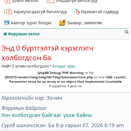
Шинэ бичлэг
Уншаагүй бичлэгүүд
Хариулагдаагүй бичлэгүүд
Идэвхитэй сэдвүүд
Аватор зураг бэлдэх
Заавар, зөвөлгөө
Форумын эхлэл
Энд 0 бүртгэлтэй хэрэглэгч
холбогдсон ба
Нийт 5 зочин холбогдсон •
Зочдыг нуух
т
[phpBB Debug] PHP Warning
: in file
[ROOT]/vendor/twig/twig/lib/Twig/Extension/Core.php
on line
1266
:
count():
Parameter must be an array or an object that implements Countable
1
хуудасны
1
дахь нь
Хэрэглэгчийн нэр
Зочин
Форумын байрлал
Хэн холбогдсан байгааг үзэж байна
Сүүлд шинэчлэсэн
Ба 8-р сарын 07, 2026 6:19 am