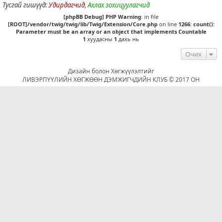
Тусгай гишүүд:
Удирдагчид
,
Ахлах зохицуулагчид
[phpBB Debug] PHP Warning
: in file
[ROOT]/vendor/twig/twig/lib/Twig/Extension/Core.php
on line
1266
:
count():
Parameter must be an array or an object that implements Countable
1
хуудасны
1
дахь нь
Очих
Дизайн болон Хөгжүүлэлтийг
ЛИВЭРПҮҮЛИЙН ХӨГЖӨӨН ДЭМЖИГЧДИЙН КЛУБ © 2017 ОН