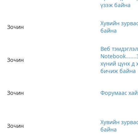
үзэж байна
Хувийн зурва
Зочин
байна
Веб тэмдэглэл
Notebook......
Зочин
хүний цүнх д 
бичиж байна
Зочин
Форумаас хай
Хувийн зурва
Зочин
байна