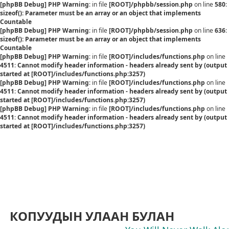
[phpBB Debug] PHP Warning
: in file
[ROOT]/phpbb/session.php
on line
580
:
sizeof(): Parameter must be an array or an object that implements
Countable
[phpBB Debug] PHP Warning
: in file
[ROOT]/phpbb/session.php
on line
636
:
sizeof(): Parameter must be an array or an object that implements
Countable
[phpBB Debug] PHP Warning
: in file
[ROOT]/includes/functions.php
on line
4511
:
Cannot modify header information - headers already sent by (output
started at [ROOT]/includes/functions.php:3257)
[phpBB Debug] PHP Warning
: in file
[ROOT]/includes/functions.php
on line
4511
:
Cannot modify header information - headers already sent by (output
started at [ROOT]/includes/functions.php:3257)
[phpBB Debug] PHP Warning
: in file
[ROOT]/includes/functions.php
on line
4511
:
Cannot modify header information - headers already sent by (output
started at [ROOT]/includes/functions.php:3257)
КОПУУДЫН УЛААН БУЛАН