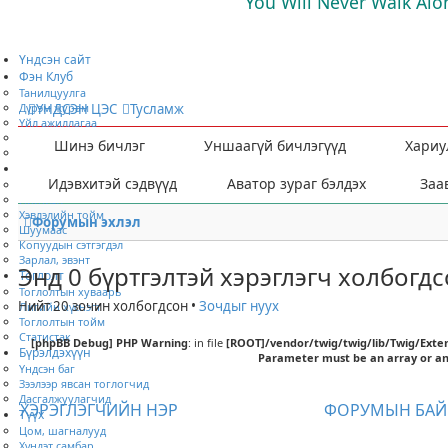
You Will Never Walk Alo
Үндсэн сайт
Фэн Клуб
Танилцуулга
Дүрэм журам
ҮНДСЭН ЦЭС
Тусламж
Үйл ажиллагаа
Хамтран ажиллах
Шинэ бичлэг
Уншаагүй бичлэгүүд
Хариу
Гишүүнээр элсэх
Мэдээ мэдээлэл
Идэвхитэй сэдвүүд
Аватор зураг бэлдэх
Заа
Ярилцлага
Нийтлэл
Хэвлэлийн тойм
Форумын эхлэл
Шуумаас
Копуудын сэтгэгдэл
Зарлал, эвэнт
Энд 0 бүртгэлтэй хэрэглэгч холбогдс
Тоглолт
Тоглолтын хуваарь
Нийт 20 зочин холбогдсон •
Зочдыг нуух
Лигийн хүснэгт
Тоглолтын тойм
Статистак
[phpBB Debug] PHP Warning
: in file
[ROOT]/vendor/twig/twig/lib/Twig/Exte
Бүрэлдэхүүн
Parameter must be an array or an
Үндсэн баг
Зээлээр явсан тоглогчид
Дасгалжуулагчид
ХЭРЭГЛЭГЧИЙН НЭР
ФОРУМЫН БАЙ
Түүх
Цом, шагналууд
Хүндэт самбар