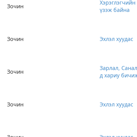
Хэрэглэгчийн
Зочин
үзэж байна
Зочин
Эхлэл хуудас
Зарлал, Санал
Зочин
д хариу бичи
Зочин
Эхлэл хуудас
Зочин
Эхлэл хуудас