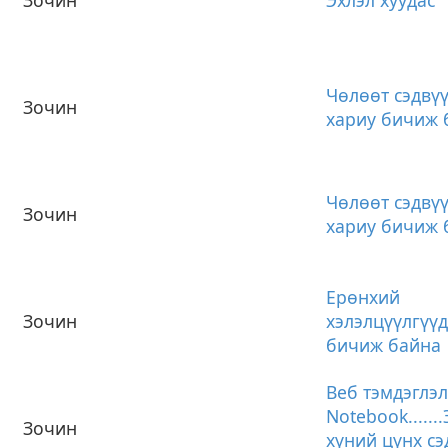
Чөлөөт сэдвүү
Зочин
хариу бичиж 
Чөлөөт сэдвүү
Зочин
хариу бичиж 
Ерөнхий
Зочин
хэлэлцүүлгүүд
бичиж байна
Веб тэмдэглэл
Notebook......
Зочин
хүний цүнх сэ