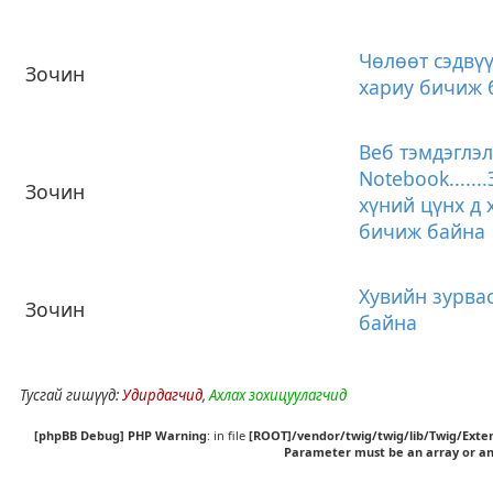
Чөлөөт сэдвүү
Зочин
хариу бичиж 
Веб тэмдэглэл
Notebook......
Зочин
хүний цүнх д 
бичиж байна
Хувийн зурва
Зочин
байна
Тусгай гишүүд:
Удирдагчид
,
Ахлах зохицуулагчид
[phpBB Debug] PHP Warning
: in file
[ROOT]/vendor/twig/twig/lib/Twig/Exte
Parameter must be an array or an