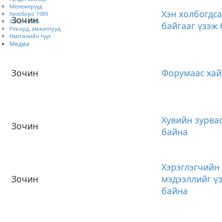
Менежерүүд
Хэн холбогдс
Хилсборо 1989
Зочин
Хэйзэл 1985
байгааг үзэж
Рекорд, амжилтууд
Өмсгөлийн түүх
Медиа
Зочин
Форумаас хай
Хувийн зурва
Зочин
байна
Хэрэглэгчийн
Зочин
мэдээллийг ү
байна