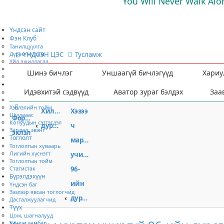
You Will Never Walk Alo
Үндсэн сайт
Фэн Клуб
Танилцуулга
Дүрэм журам
ҮНДСЭН ЦЭС
Тусламж
Үйл ажиллагаа
Хамтран ажиллах
Шинэ бичлэг
Уншаагүй бичлэгүүд
Хариу
Гишүүнээр элсэх
Мэдээ мэдээлэл
Идэвхитэй сэдвүүд
Аватор зураг бэлдэх
Заа
Ярилцлага
Нийтлэл
Хэвлэлийн тойм
Хилссборогийн
Хэзээ
Шуумаас
Форумын
Копуудын сэтгэгдэл
дурсгал
ч
Зарлал, эвэнт
эхлэл
Тоглолт
мартах
Тоглолтын хуваарь
Лигийн хүснэгт
учиргүй
Тоглолтын тойм
Статистак
96-
Бүрэлдэхүүн
ийн
Үндсэн баг
Зээлээр явсан тоглогчид
дурсгалд
Дасгалжуулагчид
Түүх
Цом, шагналууд
Хүндэт самбар