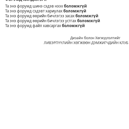
Та энэ форумд шинэ сэдэв нээх
боломжгүй
Та энэ форумд сэдэвт хариулах
боломжгүй
Та энэ форумд өөрийн бичлэгээ засах
боломжгүй
Та энэ форумд өөрийн бичлэгээ устгах
боломжгүй
Та энэ форумд файл хавсаргах
боломжгүй
Дизайн болон Хөгжүүлэлтийг
ЛИВЭРПҮҮЛИЙН ХӨГЖӨӨН ДЭМЖИГЧДИЙН КЛУБ 