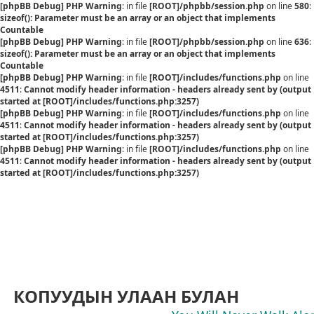
[phpBB Debug] PHP Warning
: in file
[ROOT]/phpbb/session.php
on line
580
:
sizeof(): Parameter must be an array or an object that implements
Countable
[phpBB Debug] PHP Warning
: in file
[ROOT]/phpbb/session.php
on line
636
:
sizeof(): Parameter must be an array or an object that implements
Countable
[phpBB Debug] PHP Warning
: in file
[ROOT]/includes/functions.php
on line
4511
:
Cannot modify header information - headers already sent by (output
started at [ROOT]/includes/functions.php:3257)
[phpBB Debug] PHP Warning
: in file
[ROOT]/includes/functions.php
on line
4511
:
Cannot modify header information - headers already sent by (output
started at [ROOT]/includes/functions.php:3257)
[phpBB Debug] PHP Warning
: in file
[ROOT]/includes/functions.php
on line
4511
:
Cannot modify header information - headers already sent by (output
started at [ROOT]/includes/functions.php:3257)
КОПУУДЫН УЛААН БУЛАН