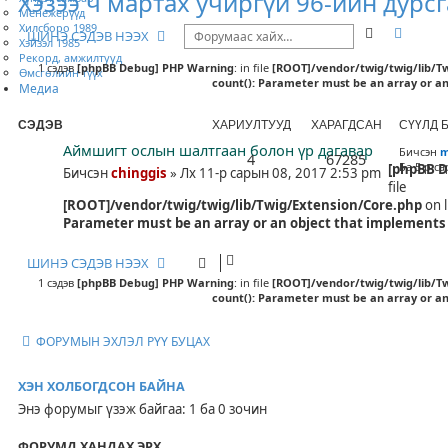
Хэзээ ч мартах учиргүй 96-ийн дурс
Менежерүүд
Хилсборо 1989
Хайлт
Нарий
ШИНЭ СЭДЭВ НЭЭХ
Хэйзэл 1985
Рекорд, амжилтууд
1 сэдэв
[phpBB Debug] PHP Warning
: in file
[ROOT]/vendor/twig/twig/lib/T
Өмсгөлийн түүх
count(): Parameter must be an array or a
Медиа
СЭДЭВ
ХАРИУЛТУУД
ХАРАГДСАН
СҮҮЛД 
Аймшигт ослын шалтгаан болон үр дагавар
Бичсэн
m
4
67285
Ба 5-р са
[phpBB D
Бичсэн
chinggis
» Лх 11-р сарын 08, 2017 2:53 pm
file
[ROOT]/vendor/twig/twig/lib/Twig/Extension/Core.php
on 
Parameter must be an array or an object that implements
ШИНЭ СЭДЭВ НЭЭХ
1 сэдэв
[phpBB Debug] PHP Warning
: in file
[ROOT]/vendor/twig/twig/lib/T
count(): Parameter must be an array or a
ФОРУМЫН ЭХЛЭЛ РҮҮ БУЦАХ
ХЭН ХОЛБОГДСОН БАЙНА
Энэ форумыг үзэж байгаа: 1 ба 0 зочин
ФОРУМД ХАНДАХ ЭРХ