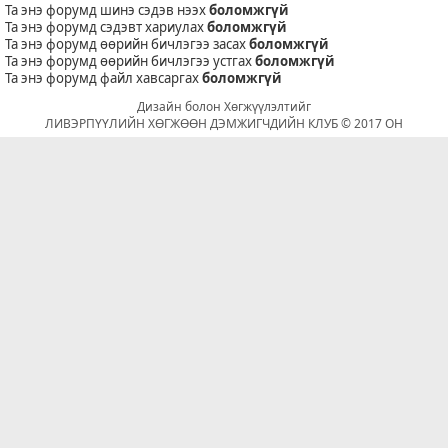
Та энэ форумд шинэ сэдэв нээх
боломжгүй
Та энэ форумд сэдэвт хариулах
боломжгүй
Та энэ форумд өөрийн бичлэгээ засах
боломжгүй
Та энэ форумд өөрийн бичлэгээ устгах
боломжгүй
Та энэ форумд файл хавсаргах
боломжгүй
Дизайн болон Хөгжүүлэлтийг
ЛИВЭРПҮҮЛИЙН ХӨГЖӨӨН ДЭМЖИГЧДИЙН КЛУБ © 2017 ОН