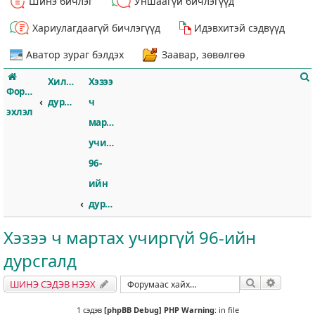
Шинэ бичлэг
Уншаагүй бичлэгүүд
Хариулагдаагүй бичлэгүүд
Идэвхитэй сэдвүүд
Аватор зураг бэлдэх
Заавар, зөвөлгөө
Хилссборогийн
Хэзээ
Форумын
дурсгал
ч
эхлэл
мартах
учиргүй
т
96-
ийн
дурсгалд
Хэзээ ч мартах учиргүй 96-ийн
дурсгалд
Хайлт
Нарийвч
ШИНЭ СЭДЭВ НЭЭХ
1 сэдэв
[phpBB Debug] PHP Warning
: in file