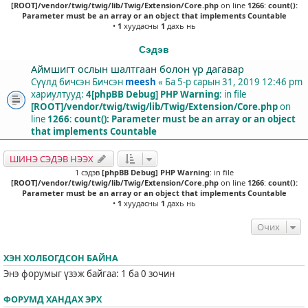
[ROOT]/vendor/twig/twig/lib/Twig/Extension/Core.php
on line
1266
:
count():
Parameter must be an array or an object that implements Countable
•
1
хуудасны
1
дахь нь
Сэдэв
Аймшигт ослын шалтгаан болон үр дагавар
Сүүлд бичсэн Бичсэн
meesh
«
Ба 5-р сарын 31, 2019 12:46 pm
хариултууд:
4
[phpBB Debug] PHP Warning
: in file
[ROOT]/vendor/twig/twig/lib/Twig/Extension/Core.php
on
line
1266
:
count(): Parameter must be an array or an object
that implements Countable
ШИНЭ СЭДЭВ НЭЭХ
1 сэдэв
[phpBB Debug] PHP Warning
: in file
[ROOT]/vendor/twig/twig/lib/Twig/Extension/Core.php
on line
1266
:
count():
Parameter must be an array or an object that implements Countable
•
1
хуудасны
1
дахь нь
Очих
ХЭН ХОЛБОГДСОН БАЙНА
Энэ форумыг үзэж байгаа: 1 ба 0 зочин
ФОРУМД ХАНДАХ ЭРХ