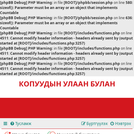
[phpBB Debug] PHP Warning
: in file
[ROOT]/phpbb/session.php
on line
580
:
sizeof(): Parameter must be an array or an object that implements
Countable
[phpBB Debug] PHP Warning
: in file
[ROOT]/phpbb/session.php
on line
636
:
sizeof(): Parameter must be an array or an object that implements
Countable
[phpBB Debug] PHP Warning
: in file
[ROOT]/includes/functions.php
on line
4511
:
Cannot modify header information - headers already sent by (output
started at [ROOT]/includes/functions.php:3257)
[phpBB Debug] PHP Warning
: in file
[ROOT]/includes/functions.php
on line
4511
:
Cannot modify header information - headers already sent by (output
started at [ROOT]/includes/functions.php:3257)
[phpBB Debug] PHP Warning
: in file
[ROOT]/includes/functions.php
on line
4511
:
Cannot modify header information - headers already sent by (output
started at [ROOT]/includes/functions.php:3257)
КОПУУДЫН УЛААН БУЛАН
Тусламж
Бүртгүүлэх
Нэвтрэх