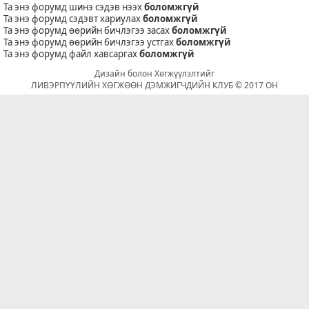
Та энэ форумд шинэ сэдэв нээх
боломжгүй
Та энэ форумд сэдэвт хариулах
боломжгүй
Та энэ форумд өөрийн бичлэгээ засах
боломжгүй
Та энэ форумд өөрийн бичлэгээ устгах
боломжгүй
Та энэ форумд файл хавсаргах
боломжгүй
Дизайн болон Хөгжүүлэлтийг
ЛИВЭРПҮҮЛИЙН ХӨГЖӨӨН ДЭМЖИГЧДИЙН КЛУБ © 2017 ОН