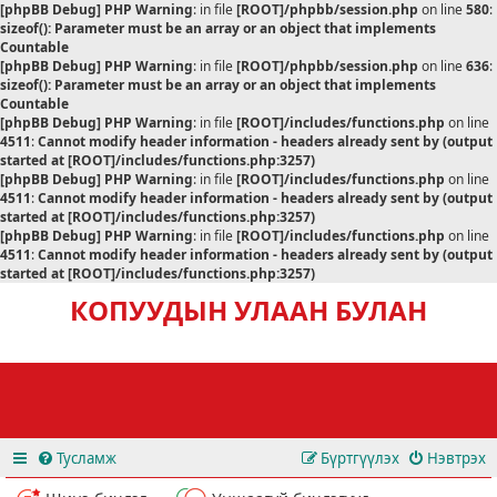
[phpBB Debug] PHP Warning
: in file
[ROOT]/phpbb/session.php
on line
580
:
sizeof(): Parameter must be an array or an object that implements
Countable
[phpBB Debug] PHP Warning
: in file
[ROOT]/phpbb/session.php
on line
636
:
sizeof(): Parameter must be an array or an object that implements
Countable
[phpBB Debug] PHP Warning
: in file
[ROOT]/includes/functions.php
on line
4511
:
Cannot modify header information - headers already sent by (output
started at [ROOT]/includes/functions.php:3257)
[phpBB Debug] PHP Warning
: in file
[ROOT]/includes/functions.php
on line
4511
:
Cannot modify header information - headers already sent by (output
started at [ROOT]/includes/functions.php:3257)
[phpBB Debug] PHP Warning
: in file
[ROOT]/includes/functions.php
on line
4511
:
Cannot modify header information - headers already sent by (output
started at [ROOT]/includes/functions.php:3257)
КОПУУДЫН УЛААН БУЛАН
Тусламж
Бүртгүүлэх
Нэвтрэх