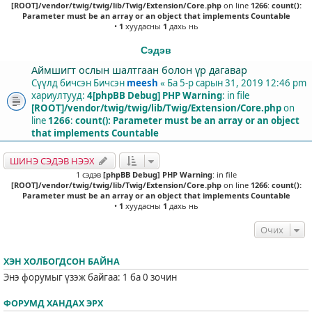
[ROOT]/vendor/twig/twig/lib/Twig/Extension/Core.php
on line
1266
:
count():
Parameter must be an array or an object that implements Countable
•
1
хуудасны
1
дахь нь
Сэдэв
Аймшигт ослын шалтгаан болон үр дагавар
Сүүлд бичсэн Бичсэн
meesh
«
Ба 5-р сарын 31, 2019 12:46 pm
хариултууд:
4
[phpBB Debug] PHP Warning
: in file
[ROOT]/vendor/twig/twig/lib/Twig/Extension/Core.php
on
line
1266
:
count(): Parameter must be an array or an object
that implements Countable
ШИНЭ СЭДЭВ НЭЭХ
1 сэдэв
[phpBB Debug] PHP Warning
: in file
[ROOT]/vendor/twig/twig/lib/Twig/Extension/Core.php
on line
1266
:
count():
Parameter must be an array or an object that implements Countable
•
1
хуудасны
1
дахь нь
Очих
ХЭН ХОЛБОГДСОН БАЙНА
Энэ форумыг үзэж байгаа: 1 ба 0 зочин
ФОРУМД ХАНДАХ ЭРХ