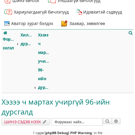
Шинэ бичлэг
Уншаагүй бичлэгүүд
Хариулагдаагүй бичлэгүүд
Идэвхитэй сэдвүүд
Аватор зураг бэлдэх
Заавар, зөвөлгөө
Хилссборогийн
Хэзээ
Форумын
дурсгал
ч
эхлэл
мартах
учиргүй
т
96-
ийн
дурсгалд
Хэзээ ч мартах учиргүй 96-ийн
дурсгалд
Хайлт
Нарийвч
ШИНЭ СЭДЭВ НЭЭХ
1 сэдэв
[phpBB Debug] PHP Warning
: in file