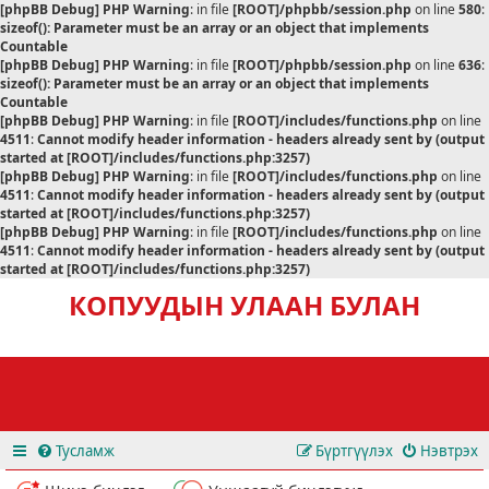
[phpBB Debug] PHP Warning
: in file
[ROOT]/phpbb/session.php
on line
580
:
sizeof(): Parameter must be an array or an object that implements
Countable
[phpBB Debug] PHP Warning
: in file
[ROOT]/phpbb/session.php
on line
636
:
sizeof(): Parameter must be an array or an object that implements
Countable
[phpBB Debug] PHP Warning
: in file
[ROOT]/includes/functions.php
on line
4511
:
Cannot modify header information - headers already sent by (output
started at [ROOT]/includes/functions.php:3257)
[phpBB Debug] PHP Warning
: in file
[ROOT]/includes/functions.php
on line
4511
:
Cannot modify header information - headers already sent by (output
started at [ROOT]/includes/functions.php:3257)
[phpBB Debug] PHP Warning
: in file
[ROOT]/includes/functions.php
on line
4511
:
Cannot modify header information - headers already sent by (output
started at [ROOT]/includes/functions.php:3257)
КОПУУДЫН УЛААН БУЛАН
Тусламж
Бүртгүүлэх
Нэвтрэх