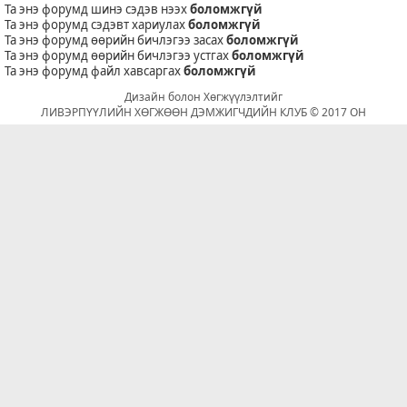
Та энэ форумд шинэ сэдэв нээх
боломжгүй
Та энэ форумд сэдэвт хариулах
боломжгүй
Та энэ форумд өөрийн бичлэгээ засах
боломжгүй
Та энэ форумд өөрийн бичлэгээ устгах
боломжгүй
Та энэ форумд файл хавсаргах
боломжгүй
Дизайн болон Хөгжүүлэлтийг
ЛИВЭРПҮҮЛИЙН ХӨГЖӨӨН ДЭМЖИГЧДИЙН КЛУБ © 2017 ОН