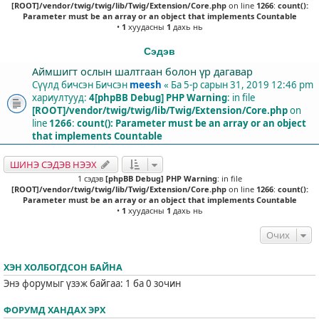
[ROOT]/vendor/twig/twig/lib/Twig/Extension/Core.php
on line
1266
:
count():
Parameter must be an array or an object that implements Countable
•
1
хуудасны
1
дахь нь
Сэдэв
Аймшигт ослын шалтгаан болон үр дагавар
Сүүлд бичсэн Бичсэн
meesh
«
Ба 5-р сарын 31, 2019 12:46 pm
хариултууд:
4
[phpBB Debug] PHP Warning
: in file
[ROOT]/vendor/twig/twig/lib/Twig/Extension/Core.php
on
line
1266
:
count(): Parameter must be an array or an object
that implements Countable
ШИНЭ СЭДЭВ НЭЭХ
1 сэдэв
[phpBB Debug] PHP Warning
: in file
[ROOT]/vendor/twig/twig/lib/Twig/Extension/Core.php
on line
1266
:
count():
Parameter must be an array or an object that implements Countable
•
1
хуудасны
1
дахь нь
Очих
ХЭН ХОЛБОГДСОН БАЙНА
Энэ форумыг үзэж байгаа: 1 ба 0 зочин
ФОРУМД ХАНДАХ ЭРХ