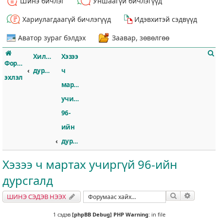
Шинэ бичлэг
Уншаагүй бичлэгүүд
Хариулагдаагүй бичлэгүүд
Идэвхитэй сэдвүүд
Аватор зураг бэлдэх
Заавар, зөвөлгөө
Хилссборогийн
Хэзээ
Форумын
дурсгал
ч
эхлэл
мартах
учиргүй
т
96-
ийн
дурсгалд
Хэзээ ч мартах учиргүй 96-ийн
дурсгалд
Хайлт
Нарийвч
ШИНЭ СЭДЭВ НЭЭХ
1 сэдэв
[phpBB Debug] PHP Warning
: in file