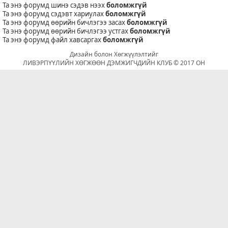
Та энэ форумд шинэ сэдэв нээх
боломжгүй
Та энэ форумд сэдэвт хариулах
боломжгүй
Та энэ форумд өөрийн бичлэгээ засах
боломжгүй
Та энэ форумд өөрийн бичлэгээ устгах
боломжгүй
Та энэ форумд файл хавсаргах
боломжгүй
Дизайн болон Хөгжүүлэлтийг
ЛИВЭРПҮҮЛИЙН ХӨГЖӨӨН ДЭМЖИГЧДИЙН КЛУБ © 2017 ОН