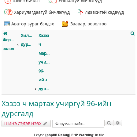
Шинэ бичлэг
Уншаагүй бичлэгүүд
Хариулагдаагүй бичлэгүүд
Идэвхитэй сэдвүүд
Аватор зураг бэлдэх
Заавар, зөвөлгөө
Хилссборогийн
Хэзээ
Форумын
дурсгал
ч
эхлэл
мартах
учиргүй
т
96-
ийн
дурсгалд
Хэзээ ч мартах учиргүй 96-ийн
дурсгалд
Хайлт
Нарийвч
ШИНЭ СЭДЭВ НЭЭХ
1 сэдэв
[phpBB Debug] PHP Warning
: in file