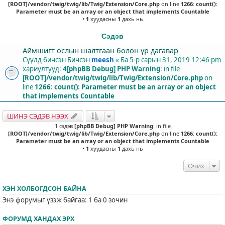
[ROOT]/vendor/twig/twig/lib/Twig/Extension/Core.php
on line
1266
:
count():
Parameter must be an array or an object that implements Countable
•
1
хуудасны
1
дахь нь
Сэдэв
Аймшигт ослын шалтгаан болон үр дагавар
Сүүлд бичсэн Бичсэн
meesh
«
Ба 5-р сарын 31, 2019 12:46 pm
хариултууд:
4
[phpBB Debug] PHP Warning
: in file
[ROOT]/vendor/twig/twig/lib/Twig/Extension/Core.php
on
line
1266
:
count(): Parameter must be an array or an object
that implements Countable
ШИНЭ СЭДЭВ НЭЭХ
1 сэдэв
[phpBB Debug] PHP Warning
: in file
[ROOT]/vendor/twig/twig/lib/Twig/Extension/Core.php
on line
1266
:
count():
Parameter must be an array or an object that implements Countable
•
1
хуудасны
1
дахь нь
Очих
ХЭН ХОЛБОГДСОН БАЙНА
Энэ форумыг үзэж байгаа: 1 ба 0 зочин
ФОРУМД ХАНДАХ ЭРХ