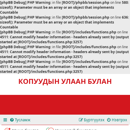
[phpBB Debug] PHP Warning
: in file
[ROOT]/phpbb/session.php
on line
580
:
sizeof(): Parameter must be an array or an object that implements
Countable
[phpBB Debug] PHP Warning
: in file
[ROOT]/phpbb/session.php
on line
636
:
sizeof(): Parameter must be an array or an object that implements
Countable
[phpBB Debug] PHP Warning
: in file
[ROOT]/includes/functions.php
on line
4511
:
Cannot modify header information - headers already sent by (output
started at [ROOT]/includes/functions.php:3257)
[phpBB Debug] PHP Warning
: in file
[ROOT]/includes/functions.php
on line
4511
:
Cannot modify header information - headers already sent by (output
started at [ROOT]/includes/functions.php:3257)
[phpBB Debug] PHP Warning
: in file
[ROOT]/includes/functions.php
on line
4511
:
Cannot modify header information - headers already sent by (output
started at [ROOT]/includes/functions.php:3257)
КОПУУДЫН УЛААН БУЛАН
Тусламж
Бүртгүүлэх
Нэвтрэх