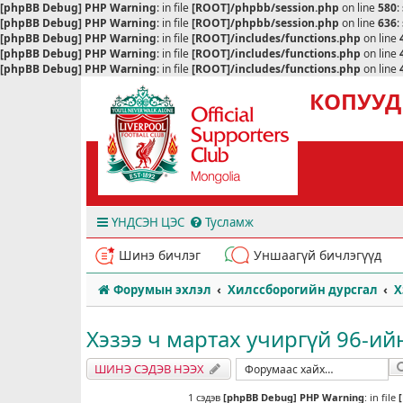
[phpBB Debug] PHP Warning
: in file
[ROOT]/phpbb/session.php
on line
580
:
[phpBB Debug] PHP Warning
: in file
[ROOT]/phpbb/session.php
on line
636
:
[phpBB Debug] PHP Warning
: in file
[ROOT]/includes/functions.php
on line
[phpBB Debug] PHP Warning
: in file
[ROOT]/includes/functions.php
on line
[phpBB Debug] PHP Warning
: in file
[ROOT]/includes/functions.php
on line
КОПУУД
ҮНДСЭН ЦЭС
Тусламж
Шинэ бичлэг
Уншаагүй бичлэгүүд
Форумын эхлэл
Хилссборогийн дурсгал
Х
Хэзээ ч мартах учиргүй 96-ий
ШИНЭ СЭДЭВ НЭЭХ
1 сэдэв
[phpBB Debug] PHP Warning
: in file