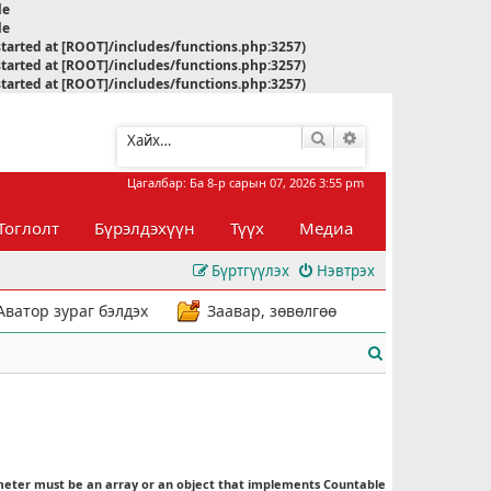
le
le
started at [ROOT]/includes/functions.php:3257)
started at [ROOT]/includes/functions.php:3257)
started at [ROOT]/includes/functions.php:3257)
Хайлт
Нарийвчилсан хай
Цагалбар: Ба 8-р сарын 07, 2026 3:55 pm
Тоглолт
Бүрэлдэхүүн
Түүх
Медиа
Бүртгүүлэх
Нэвтрэх
Аватор зураг бэлдэх
Заавар, зөвөлгөө
Х
а
й
л
meter must be an array or an object that implements Countable
т