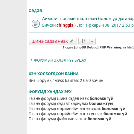
СЭДЭВ
Аймшигт ослын шалтгаан болон үр дагава
Бичсэн
chinggis
» Лх 11-р сарын 08, 2017 2:53 
ШИНЭ СЭДЭВ НЭЭХ
1 сэдэв
[phpBB Debug] PHP Warning
: in file
ФОРУМЫН ЭХЛЭЛ РҮҮ БУЦАХ
ХЭН ХОЛБОГДСОН БАЙНА
Энэ форумыг үзэж байгаа: 2 ба 0 зочин
ФОРУМД ХАНДАХ ЭРХ
Та энэ форумд шинэ сэдэв нээх
боломжгүй
Та энэ форумд сэдэвт хариулах
боломжгүй
Та энэ форумд өөрийн бичлэгээ засах
боломжгүй
Та энэ форумд өөрийн бичлэгээ устгах
боломжгүй
Та энэ форумд файл хавсаргах
боломжгүй