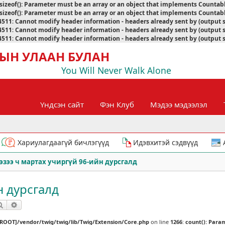
sizeof(): Parameter must be an array or an object that implements Countab
sizeof(): Parameter must be an array or an object that implements Countab
4511
:
Cannot modify header information - headers already sent by (output 
4511
:
Cannot modify header information - headers already sent by (output 
4511
:
Cannot modify header information - headers already sent by (output 
ЫН УЛААН БУЛАН
You Will Never Walk Alone
Үндсэн сайт
Фэн Клуб
Мэдээ мэдээлэл
Хариулагдаагүй бичлэгүүд
Идэвхитэй сэдвүүд
эзээ ч мартах учиргүй 96-ийн дурсгалд
н дурсгалд
Хайлт
Нарийвчилсан хайлт
[ROOT]/vendor/twig/twig/lib/Twig/Extension/Core.php
on line
1266
:
count(): Para