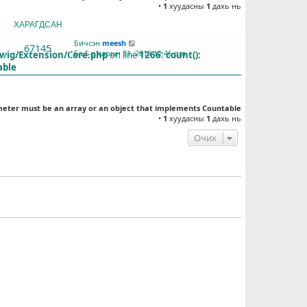
•
1
хуудасны
1
дахь нь
ХАРАГДСАН
СҮҮЛД БИЧСЭН
Бичсэн
meesh
67145
Ба 5-р сарын 31, 2019 12:46 pm
Twig/Extension/Core.php
on line
1266
:
count():
able
meter must be an array or an object that implements Countable
•
1
хуудасны
1
дахь нь
Очих