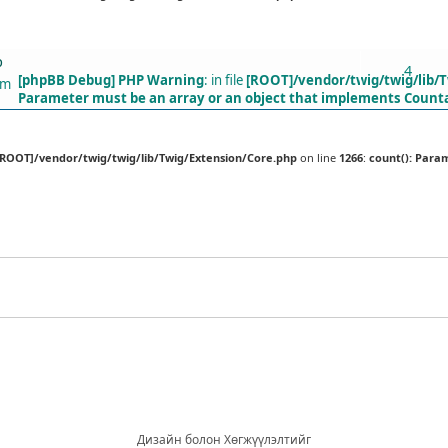
ХАРИУЛТУУД
р
4
[phpBB Debug] PHP Warning
: in file
[ROOT]/vendor/twig/twig/lib/
pm
Parameter must be an array or an object that implements Count
[ROOT]/vendor/twig/twig/lib/Twig/Extension/Core.php
on line
1266
:
count(): Para
Дизайн болон Хөгжүүлэлтийг