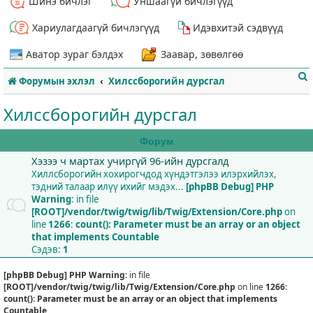
Шинэ бичлэг
Уншаагүй бичлэгүүд
Хариулагдаагүй бичлэгүүд
Идэвхитэй сэдвүүд
Аватор зураг бэлдэх
Заавар, зөвөлгөө
Форумын эхлэл
Хилссборогийн дурсгал
Хилссборогийн дурсгал
Форум
Хэзээ ч мартах учиргүй 96-ийн дурсгалд
т
Хиллсборогийн хохирогчдод хүндэтгэлээ илэрхийлэх,
тэдний талаар илүү ихийг мэдэх...
[phpBB Debug] PHP
Warning
: in file
[ROOT]/vendor/twig/twig/lib/Twig/Extension/Core.php
on
line
1266
:
count(): Parameter must be an array or an object
that implements Countable
Сэдэв:
1
[phpBB Debug] PHP Warning
: in file
[ROOT]/vendor/twig/twig/lib/Twig/Extension/Core.php
on line
1266
:
count(): Parameter must be an array or an object that implements
Countable