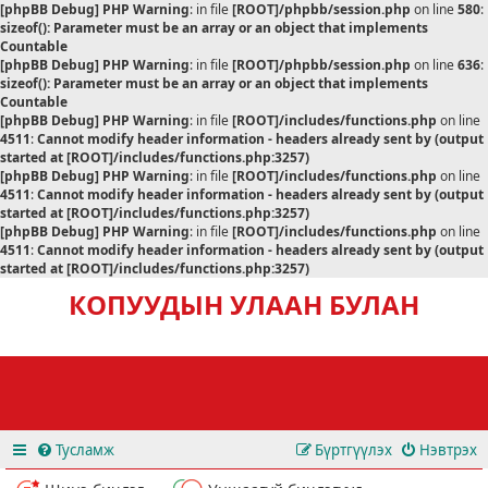
[phpBB Debug] PHP Warning
: in file
[ROOT]/phpbb/session.php
on line
580
:
sizeof(): Parameter must be an array or an object that implements
Countable
[phpBB Debug] PHP Warning
: in file
[ROOT]/phpbb/session.php
on line
636
:
sizeof(): Parameter must be an array or an object that implements
Countable
[phpBB Debug] PHP Warning
: in file
[ROOT]/includes/functions.php
on line
4511
:
Cannot modify header information - headers already sent by (output
started at [ROOT]/includes/functions.php:3257)
[phpBB Debug] PHP Warning
: in file
[ROOT]/includes/functions.php
on line
4511
:
Cannot modify header information - headers already sent by (output
started at [ROOT]/includes/functions.php:3257)
[phpBB Debug] PHP Warning
: in file
[ROOT]/includes/functions.php
on line
4511
:
Cannot modify header information - headers already sent by (output
started at [ROOT]/includes/functions.php:3257)
КОПУУДЫН УЛААН БУЛАН
Тусламж
Бүртгүүлэх
Нэвтрэх