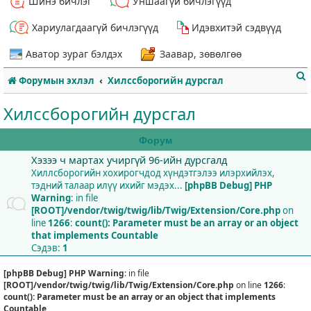
Шинэ бичлэг
Уншаагүй бичлэгүүд
Хариулагдаагүй бичлэгүүд
Идэвхитэй сэдвүүд
Аватор зураг бэлдэх
Заавар, зөвөлгөө
Форумын эхлэл
Хилссборогийн дурсгал
Хилссборогийн дурсгал
Форум
Хэзээ ч мартах учиргүй 96-ийн дурсгалд
т
Хиллсборогийн хохирогчдод хүндэтгэлээ илэрхийлэх,
тэдний талаар илүү ихийг мэдэх...
[phpBB Debug] PHP
Warning
: in file
[ROOT]/vendor/twig/twig/lib/Twig/Extension/Core.php
on
line
1266
:
count(): Parameter must be an array or an object
that implements Countable
Сэдэв:
1
[phpBB Debug] PHP Warning
: in file
[ROOT]/vendor/twig/twig/lib/Twig/Extension/Core.php
on line
1266
:
count(): Parameter must be an array or an object that implements
Countable