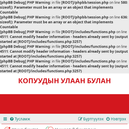
[phpBB Debug] PHP Warning
: in file
[ROOT]/phpbb/session.php
on line
580
:
sizeof(): Parameter must be an array or an object that implements
Countable
[phpBB Debug] PHP Warning
: in file
[ROOT]/phpbb/session.php
on line
636
:
sizeof(): Parameter must be an array or an object that implements
Countable
[phpBB Debug] PHP Warning
: in file
[ROOT]/includes/functions.php
on line
4511
:
Cannot modify header information - headers already sent by (output
started at [ROOT]/includes/functions.php:3257)
[phpBB Debug] PHP Warning
: in file
[ROOT]/includes/functions.php
on line
4511
:
Cannot modify header information - headers already sent by (output
started at [ROOT]/includes/functions.php:3257)
[phpBB Debug] PHP Warning
: in file
[ROOT]/includes/functions.php
on line
4511
:
Cannot modify header information - headers already sent by (output
started at [ROOT]/includes/functions.php:3257)
КОПУУДЫН УЛААН БУЛАН
Тусламж
Бүртгүүлэх
Нэвтрэх