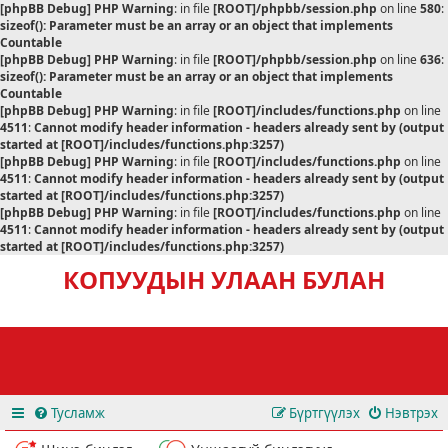
[phpBB Debug] PHP Warning
: in file
[ROOT]/phpbb/session.php
on line
580
:
sizeof(): Parameter must be an array or an object that implements
Countable
[phpBB Debug] PHP Warning
: in file
[ROOT]/phpbb/session.php
on line
636
:
sizeof(): Parameter must be an array or an object that implements
Countable
[phpBB Debug] PHP Warning
: in file
[ROOT]/includes/functions.php
on line
4511
:
Cannot modify header information - headers already sent by (output
started at [ROOT]/includes/functions.php:3257)
[phpBB Debug] PHP Warning
: in file
[ROOT]/includes/functions.php
on line
4511
:
Cannot modify header information - headers already sent by (output
started at [ROOT]/includes/functions.php:3257)
[phpBB Debug] PHP Warning
: in file
[ROOT]/includes/functions.php
on line
4511
:
Cannot modify header information - headers already sent by (output
started at [ROOT]/includes/functions.php:3257)
КОПУУДЫН УЛААН БУЛАН
Тусламж
Бүртгүүлэх
Нэвтрэх