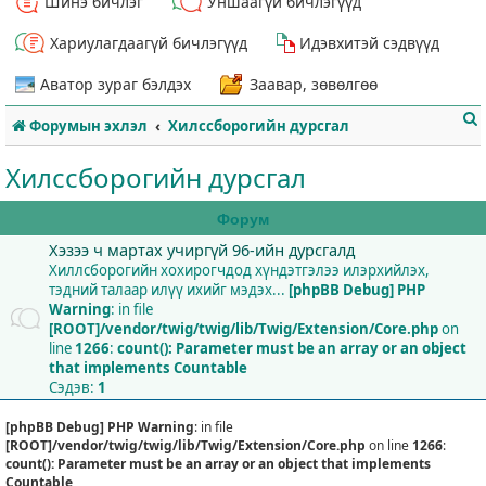
Шинэ бичлэг
Уншаагүй бичлэгүүд
Хариулагдаагүй бичлэгүүд
Идэвхитэй сэдвүүд
Аватор зураг бэлдэх
Заавар, зөвөлгөө
Форумын эхлэл
Хилссборогийн дурсгал
Хилссборогийн дурсгал
Форум
Хэзээ ч мартах учиргүй 96-ийн дурсгалд
т
Хиллсборогийн хохирогчдод хүндэтгэлээ илэрхийлэх,
тэдний талаар илүү ихийг мэдэх...
[phpBB Debug] PHP
Warning
: in file
[ROOT]/vendor/twig/twig/lib/Twig/Extension/Core.php
on
line
1266
:
count(): Parameter must be an array or an object
that implements Countable
Сэдэв:
1
[phpBB Debug] PHP Warning
: in file
[ROOT]/vendor/twig/twig/lib/Twig/Extension/Core.php
on line
1266
:
count(): Parameter must be an array or an object that implements
Countable