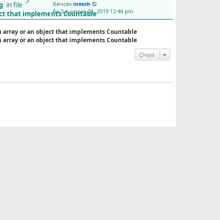
5
Бичсэн
meesh
g
: in file
С
Ба 5-р сарын 31, 2019 12:46 pm
ү
ect that implements Countable
ү
л
n array or an object that implements Countable
и
n array or an object that implements Countable
й
н
Очих
б
и
ч
л
э
г
ү
з
э
х