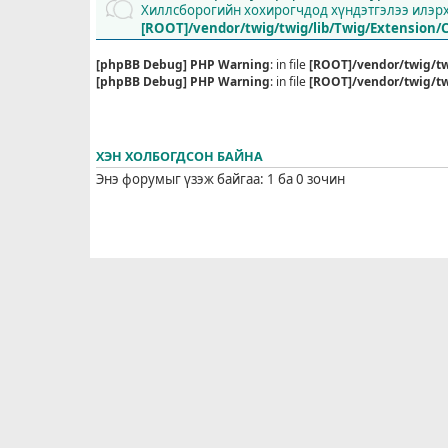
Хиллсборогийн хохирогчдод хүндэтгэлээ илэрхи
[ROOT]/vendor/twig/twig/lib/Twig/Extension/
[phpBB Debug] PHP Warning
: in file
[ROOT]/vendor/twig/tw
[phpBB Debug] PHP Warning
: in file
[ROOT]/vendor/twig/tw
ХЭН ХОЛБОГДСОН БАЙНА
Энэ форумыг үзэж байгаа: 1 ба 0 зочин