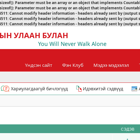
sizeof(): Parameter must be an array or an object that implements Countab
sizeof(): Parameter must be an array or an object that implements Countab
4511
:
Cannot modify header information - headers already sent by (output 
4511
:
Cannot modify header information - headers already sent by (output 
4511
:
Cannot modify header information - headers already sent by (output 
ЫН УЛААН БУЛАН
You Will Never Walk Alone
Үндсэн сайт
Фэн Клуб
Мэдээ мэдээлэл
Хариулагдаагүй бичлэгүүд
Идэвхитэй сэдвүүд
СЭДЭВ