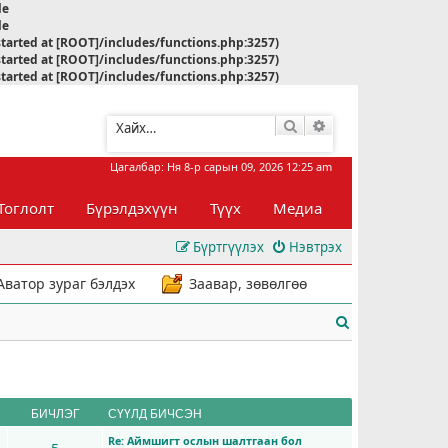
le
le
started at [ROOT]/includes/functions.php:3257)
started at [ROOT]/includes/functions.php:3257)
started at [ROOT]/includes/functions.php:3257)
Хайлт
Нарийвчилсан хай
Цагалбар: Ня 8-р сарын 09, 2026 12:25 am
Тоглолт
Бүрэлдэхүүн
Түүх
Медиа
Бүртгүүлэх
Нэвтрэх
Аватор зураг бэлдэх
Заавар, зөвөлгөө
Х
а
й
л
БИЧЛЭГ
СҮҮЛД БИЧСЭН
Re: Аймшигт ослын шалтгаан бол
т