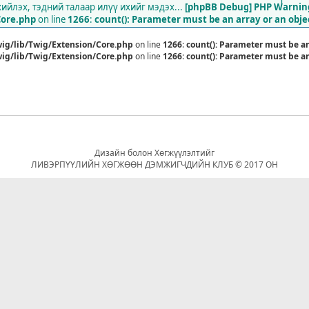
1
йлэх, тэдний талаар илүү ихийг мэдэх...
[phpBB Debug] PHP Warnin
Core.php
on line
1266
:
count(): Parameter must be an array or an obj
ig/lib/Twig/Extension/Core.php
on line
1266
:
count(): Parameter must be a
ig/lib/Twig/Extension/Core.php
on line
1266
:
count(): Parameter must be a
Дизайн болон Хөгжүүлэлтийг
ЛИВЭРПҮҮЛИЙН ХӨГЖӨӨН ДЭМЖИГЧДИЙН КЛУБ © 2017 ОН