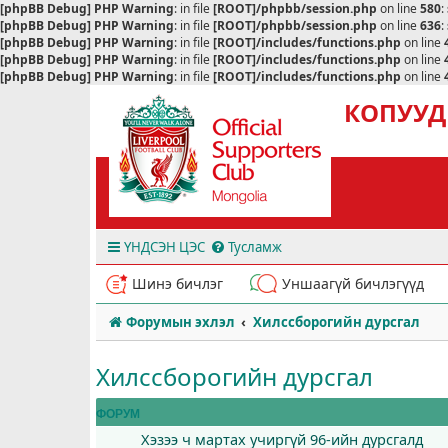
[phpBB Debug] PHP Warning
: in file
[ROOT]/phpbb/session.php
on line
580
:
[phpBB Debug] PHP Warning
: in file
[ROOT]/phpbb/session.php
on line
636
:
[phpBB Debug] PHP Warning
: in file
[ROOT]/includes/functions.php
on line
[phpBB Debug] PHP Warning
: in file
[ROOT]/includes/functions.php
on line
[phpBB Debug] PHP Warning
: in file
[ROOT]/includes/functions.php
on line
КОПУУД
ҮНДСЭН ЦЭС
Тусламж
Шинэ бичлэг
Уншаагүй бичлэгүүд
Форумын эхлэл
Хилссборогийн дурсгал
Хилссборогийн дурсгал
ФОРУМ
Хэзээ ч мартах учиргүй 96-ийн дурсгалд