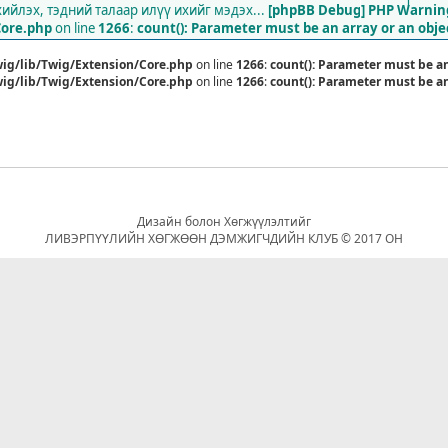
1
йлэх, тэдний талаар илүү ихийг мэдэх...
[phpBB Debug] PHP Warnin
Core.php
on line
1266
:
count(): Parameter must be an array or an obj
ig/lib/Twig/Extension/Core.php
on line
1266
:
count(): Parameter must be a
ig/lib/Twig/Extension/Core.php
on line
1266
:
count(): Parameter must be a
Дизайн болон Хөгжүүлэлтийг
ЛИВЭРПҮҮЛИЙН ХӨГЖӨӨН ДЭМЖИГЧДИЙН КЛУБ © 2017 ОН