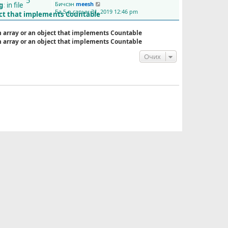
5
Бичсэн
meesh
g
: in file
С
Ба 5-р сарын 31, 2019 12:46 pm
ү
ect that implements Countable
ү
л
n array or an object that implements Countable
и
n array or an object that implements Countable
й
н
Очих
б
и
ч
л
э
г
ү
з
э
х