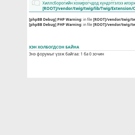
Хиллсборогийн хохирогчдод хүндэтгэлээ илэрхи
[ROOT]/vendor/twig/twig/lib/Twig/Extension/
[phpBB Debug] PHP Warning
: in file
[ROOT]/vendor/twig/tw
[phpBB Debug] PHP Warning
: in file
[ROOT]/vendor/twig/tw
ХЭН ХОЛБОГДСОН БАЙНА
Энэ форумыг үзэж байгаа: 1 ба 0 зочин