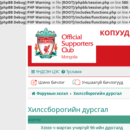
[phpBB Debug] PHP Warning
: in file
[ROOT]/phpbb/session.php
on line
580
:
[phpBB Debug] PHP Warning
: in file
[ROOT]/phpbb/session.php
on line
636
:
[phpBB Debug] PHP Warning
: in file
[ROOT]/includes/functions.php
on line
[phpBB Debug] PHP Warning
: in file
[ROOT]/includes/functions.php
on line
[phpBB Debug] PHP Warning
: in file
[ROOT]/includes/functions.php
on line
КОПУУД
ҮНДСЭН ЦЭС
Тусламж
Шинэ бичлэг
Уншаагүй бичлэгүүд
Форумын эхлэл
Хилссборогийн дурсгал
Хилссборогийн дурсгал
ФОРУМ
Хэзээ ч мартах учиргүй 96-ийн дурсгалд