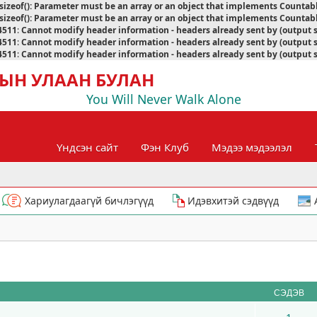
sizeof(): Parameter must be an array or an object that implements Countab
sizeof(): Parameter must be an array or an object that implements Countab
4511
:
Cannot modify header information - headers already sent by (output 
4511
:
Cannot modify header information - headers already sent by (output 
4511
:
Cannot modify header information - headers already sent by (output 
ЫН УЛААН БУЛАН
You Will Never Walk Alone
Үндсэн сайт
Фэн Клуб
Мэдээ мэдээлэл
Хариулагдаагүй бичлэгүүд
Идэвхитэй сэдвүүд
СЭДЭВ