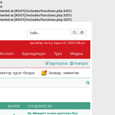
le
le
started at [ROOT]/includes/functions.php:3257)
started at [ROOT]/includes/functions.php:3257)
started at [ROOT]/includes/functions.php:3257)
Хайлт
Нарийвчилсан хай
Цагалбар: Ба 8-р сарын 07, 2026 9:48 pm
Тоглолт
Бүрэлдэхүүн
Түүх
Медиа
Бүртгүүлэх
Нэвтрэх
Аватор зураг бэлдэх
Заавар, зөвөлгөө
Х
а
й
л
БИЧЛЭГ
СҮҮЛД БИЧСЭН
Re: Аймшигт ослын шалтгаан бол
т