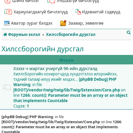
Шинэ бичлэг
Уншаагүй бичлэгүүд
Хариулагдаагүй бичлэгүүд
Идэвхитэй сэдвүүд
Аватор зураг бэлдэх
Заавар, зөвөлгөө
Форумын эхлэл
Хилссборогийн дурсгал
Хилссборогийн дурсгал
Форум
Хэзээ ч мартах учиргүй 96-ийн дурсгалд
т
Хиллсборогийн хохирогчдод хүндэтгэлээ илэрхийлэх,
тэдний талаар илүү ихийг мэдэх...
[phpBB Debug] PHP
Warning
: in file
[ROOT]/vendor/twig/twig/lib/Twig/Extension/Core.php
on
line
1266
:
count(): Parameter must be an array or an object
that implements Countable
Сэдэв:
1
[phpBB Debug] PHP Warning
: in file
[ROOT]/vendor/twig/twig/lib/Twig/Extension/Core.php
on line
1266
:
count(): Parameter must be an array or an object that implements
Countable