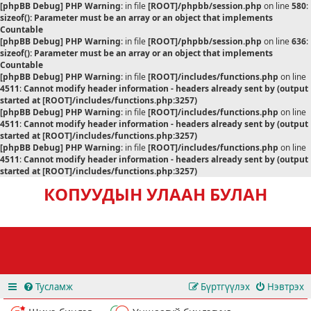
[phpBB Debug] PHP Warning
: in file
[ROOT]/phpbb/session.php
on line
580
:
sizeof(): Parameter must be an array or an object that implements
Countable
[phpBB Debug] PHP Warning
: in file
[ROOT]/phpbb/session.php
on line
636
:
sizeof(): Parameter must be an array or an object that implements
Countable
[phpBB Debug] PHP Warning
: in file
[ROOT]/includes/functions.php
on line
4511
:
Cannot modify header information - headers already sent by (output
started at [ROOT]/includes/functions.php:3257)
[phpBB Debug] PHP Warning
: in file
[ROOT]/includes/functions.php
on line
4511
:
Cannot modify header information - headers already sent by (output
started at [ROOT]/includes/functions.php:3257)
[phpBB Debug] PHP Warning
: in file
[ROOT]/includes/functions.php
on line
4511
:
Cannot modify header information - headers already sent by (output
started at [ROOT]/includes/functions.php:3257)
КОПУУДЫН УЛААН БУЛАН
Тусламж
Бүртгүүлэх
Нэвтрэх