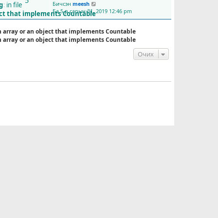
5
Бичсэн
meesh
g
: in file
С
Ба 5-р сарын 31, 2019 12:46 pm
ү
ect that implements Countable
ү
л
n array or an object that implements Countable
и
n array or an object that implements Countable
й
н
Очих
б
и
ч
л
э
г
ү
з
э
х