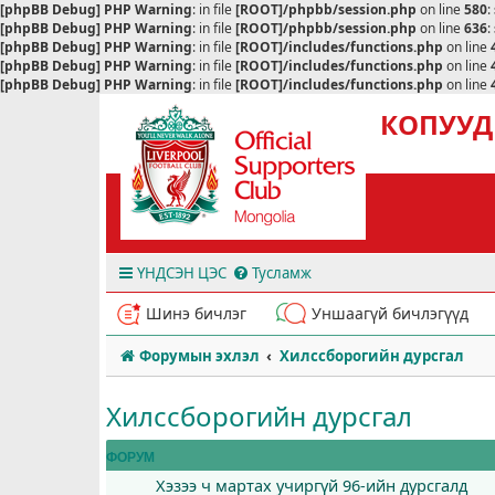
[phpBB Debug] PHP Warning
: in file
[ROOT]/phpbb/session.php
on line
580
:
[phpBB Debug] PHP Warning
: in file
[ROOT]/phpbb/session.php
on line
636
:
[phpBB Debug] PHP Warning
: in file
[ROOT]/includes/functions.php
on line
[phpBB Debug] PHP Warning
: in file
[ROOT]/includes/functions.php
on line
[phpBB Debug] PHP Warning
: in file
[ROOT]/includes/functions.php
on line
КОПУУД
ҮНДСЭН ЦЭС
Тусламж
Шинэ бичлэг
Уншаагүй бичлэгүүд
Форумын эхлэл
Хилссборогийн дурсгал
Хилссборогийн дурсгал
ФОРУМ
Хэзээ ч мартах учиргүй 96-ийн дурсгалд