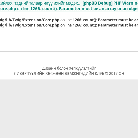
1
йлэх, тэдний талаар илүү ихийг мэдэх...
[phpBB Debug] PHP Warnin
Core.php
on line
1266
:
count(): Parameter must be an array or an obj
ig/lib/Twig/Extension/Core.php
on line
1266
:
count(): Parameter must be a
ig/lib/Twig/Extension/Core.php
on line
1266
:
count(): Parameter must be a
Дизайн болон Хөгжүүлэлтийг
ЛИВЭРПҮҮЛИЙН ХӨГЖӨӨН ДЭМЖИГЧДИЙН КЛУБ © 2017 ОН