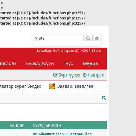
le
le
started at [ROOT]/includes/functions.php:3257)
started at [ROOT]/includes/functions.php:3257)
started at [ROOT]/includes/functions.php:3257)
Хайлт
Нарийвчилсан хай
Цагалбар: Ба 8-р сарын 07, 2026 5:13 am
Тоглолт
Бүрэлдэхүүн
Түүх
Медиа
Бүртгүүлэх
Нэвтрэх
Аватор зураг бэлдэх
Заавар, зөвөлгөө
Х
а
й
л
БИЧЛЭГ
СҮҮЛД БИЧСЭН
Re: Аймшигт ослын шалтгаан бол
т