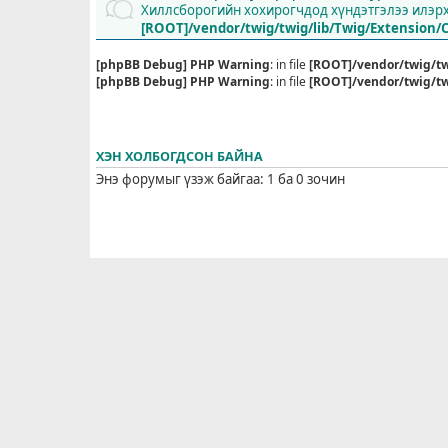
Хиллсборогийн хохирогчдод хүндэтгэлээ илэрхи
[ROOT]/vendor/twig/twig/lib/Twig/Extension/
[phpBB Debug] PHP Warning
: in file
[ROOT]/vendor/twig/tw
[phpBB Debug] PHP Warning
: in file
[ROOT]/vendor/twig/tw
ХЭН ХОЛБОГДСОН БАЙНА
Энэ форумыг үзэж байгаа: 1 ба 0 зочин