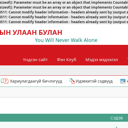
sizeof(): Parameter must be an array or an object that implements Countab
sizeof(): Parameter must be an array or an object that implements Countab
4511
:
Cannot modify header information - headers already sent by (output 
4511
:
Cannot modify header information - headers already sent by (output 
4511
:
Cannot modify header information - headers already sent by (output 
ЫН УЛААН БУЛАН
You Will Never Walk Alone
Үндсэн сайт
Фэн Клуб
Мэдээ мэдээлэл
Хариулагдаагүй бичлэгүүд
Идэвхитэй сэдвүүд
СЭДЭВ