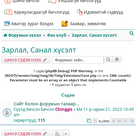
Шинэ бичлэг
Уншаагүй бичлэгүүд
Хариулагдаагүй бичлэгүүд
Идэвхитэй сэдвүүд
Аватор зураг бэлдэх
Заавар, зөвөлгөө
Форумын эхлэл
Фэн клуб
Зарлал, Санал хүсэлт
Зарлал, Санал хүсэлт
Хайлт
Нарийвч
ШИНЭ СЭДЭВ НЭЭХ
т
1 сэдэв
[phpBB Debug] PHP Warning
: in file
[ROOT]/vendor/twig/twig/lib/Twig/Extension/Core.php
on line
1266
:
count():
Parameter must be an array or an object that implements Countable
•
1
хуудасны
1
дахь нь
Сэдэв
Сайт болон форумын талаар...
Сүүлд бичсэн Бичсэн
Chinggis
«
Мя 11-р сарын 21, 2023 10:49
am
хариултууд:
115
1
9
10
11
12
ELLIPSIS
ШИНЭ СЭДЭВ НЭЭХ