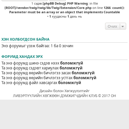
1 сэдэв
[phpBB Debug] PHP Warning
: in file
[ROOT]/vendor/twig/twig/lib/Twig/Extension/Core.php
on line
1266
:
count():
Parameter must be an array or an object that implements Countable
•
1
хуудасны
1
дахь нь
Очих
ХЭН ХОЛБОГДСОН БАЙНА
Энэ форумыг үзэж байгаа: 1 ба 0 зочин
ФОРУМД ХАНДАХ ЭРХ
Та энэ форумд шинэ сэдэв нээх
боломжгүй
Та энэ форумд сэдэвт хариулах
боломжгүй
Та энэ форумд өөрийн бичлэгээ засах
боломжгүй
Та энэ форумд өөрийн бичлэгээ устгах
боломжгүй
Та энэ форумд файл хавсаргах
боломжгүй
Дизайн болон Хөгжүүлэлтийг
ЛИВЭРПҮҮЛИЙН ХӨГЖӨӨН ДЭМЖИГЧДИЙН КЛУБ © 2017 ОН