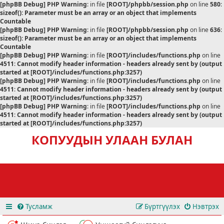
[phpBB Debug] PHP Warning
: in file
[ROOT]/phpbb/session.php
on line
580
:
sizeof(): Parameter must be an array or an object that implements
Countable
[phpBB Debug] PHP Warning
: in file
[ROOT]/phpbb/session.php
on line
636
:
sizeof(): Parameter must be an array or an object that implements
Countable
[phpBB Debug] PHP Warning
: in file
[ROOT]/includes/functions.php
on line
4511
:
Cannot modify header information - headers already sent by (output
started at [ROOT]/includes/functions.php:3257)
[phpBB Debug] PHP Warning
: in file
[ROOT]/includes/functions.php
on line
4511
:
Cannot modify header information - headers already sent by (output
started at [ROOT]/includes/functions.php:3257)
[phpBB Debug] PHP Warning
: in file
[ROOT]/includes/functions.php
on line
4511
:
Cannot modify header information - headers already sent by (output
started at [ROOT]/includes/functions.php:3257)
КОПУУДЫН УЛААН БУЛАН
Тусламж
Бүртгүүлэх
Нэвтрэх