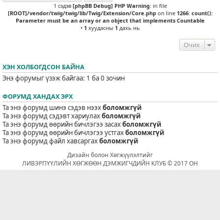
1 сэдэв
[phpBB Debug] PHP Warning
: in file
[ROOT]/vendor/twig/twig/lib/Twig/Extension/Core.php
on line
1266
:
count():
Parameter must be an array or an object that implements Countable
•
1
хуудасны
1
дахь нь
Очих
ХЭН ХОЛБОГДСОН БАЙНА
Энэ форумыг үзэж байгаа: 1 ба 0 зочин
ФОРУМД ХАНДАХ ЭРХ
Та энэ форумд шинэ сэдэв нээх
боломжгүй
Та энэ форумд сэдэвт хариулах
боломжгүй
Та энэ форумд өөрийн бичлэгээ засах
боломжгүй
Та энэ форумд өөрийн бичлэгээ устгах
боломжгүй
Та энэ форумд файл хавсаргах
боломжгүй
Дизайн болон Хөгжүүлэлтийг
ЛИВЭРПҮҮЛИЙН ХӨГЖӨӨН ДЭМЖИГЧДИЙН КЛУБ © 2017 ОН