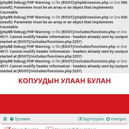
[phpBB Debug] PHP Warning
: in file
[ROOT]/phpbb/session.php
on line
580
:
sizeof(): Parameter must be an array or an object that implements
Countable
[phpBB Debug] PHP Warning
: in file
[ROOT]/phpbb/session.php
on line
636
:
sizeof(): Parameter must be an array or an object that implements
Countable
[phpBB Debug] PHP Warning
: in file
[ROOT]/includes/functions.php
on line
4511
:
Cannot modify header information - headers already sent by (output
started at [ROOT]/includes/functions.php:3257)
[phpBB Debug] PHP Warning
: in file
[ROOT]/includes/functions.php
on line
4511
:
Cannot modify header information - headers already sent by (output
started at [ROOT]/includes/functions.php:3257)
[phpBB Debug] PHP Warning
: in file
[ROOT]/includes/functions.php
on line
4511
:
Cannot modify header information - headers already sent by (output
started at [ROOT]/includes/functions.php:3257)
КОПУУДЫН УЛААН БУЛАН
Тусламж
Бүртгүүлэх
Нэвтрэх