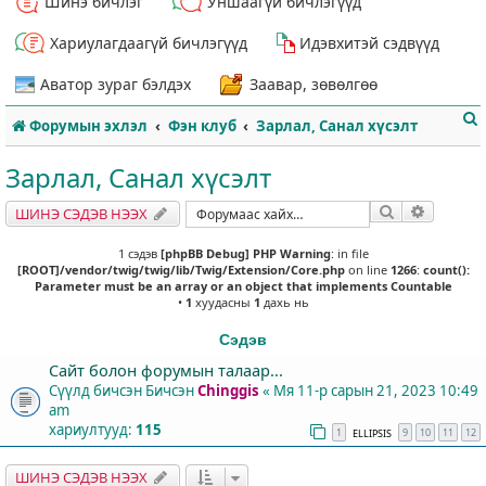
Шинэ бичлэг
Уншаагүй бичлэгүүд
Хариулагдаагүй бичлэгүүд
Идэвхитэй сэдвүүд
Аватор зураг бэлдэх
Заавар, зөвөлгөө
Форумын эхлэл
Фэн клуб
Зарлал, Санал хүсэлт
Зарлал, Санал хүсэлт
Хайлт
Нарийвч
ШИНЭ СЭДЭВ НЭЭХ
т
1 сэдэв
[phpBB Debug] PHP Warning
: in file
[ROOT]/vendor/twig/twig/lib/Twig/Extension/Core.php
on line
1266
:
count():
Parameter must be an array or an object that implements Countable
•
1
хуудасны
1
дахь нь
Сэдэв
Сайт болон форумын талаар...
Сүүлд бичсэн Бичсэн
Chinggis
«
Мя 11-р сарын 21, 2023 10:49
am
хариултууд:
115
1
9
10
11
12
ELLIPSIS
ШИНЭ СЭДЭВ НЭЭХ