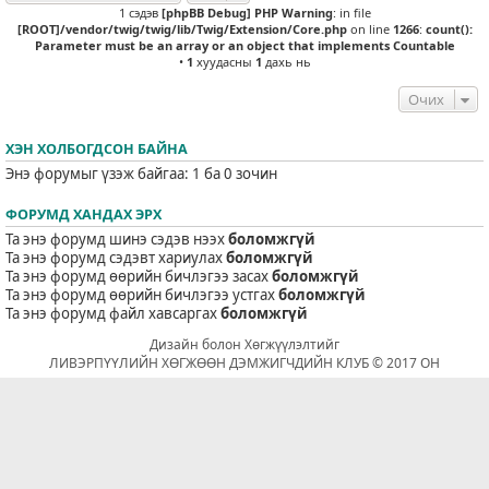
1 сэдэв
[phpBB Debug] PHP Warning
: in file
[ROOT]/vendor/twig/twig/lib/Twig/Extension/Core.php
on line
1266
:
count():
Parameter must be an array or an object that implements Countable
•
1
хуудасны
1
дахь нь
Очих
ХЭН ХОЛБОГДСОН БАЙНА
Энэ форумыг үзэж байгаа: 1 ба 0 зочин
ФОРУМД ХАНДАХ ЭРХ
Та энэ форумд шинэ сэдэв нээх
боломжгүй
Та энэ форумд сэдэвт хариулах
боломжгүй
Та энэ форумд өөрийн бичлэгээ засах
боломжгүй
Та энэ форумд өөрийн бичлэгээ устгах
боломжгүй
Та энэ форумд файл хавсаргах
боломжгүй
Дизайн болон Хөгжүүлэлтийг
ЛИВЭРПҮҮЛИЙН ХӨГЖӨӨН ДЭМЖИГЧДИЙН КЛУБ © 2017 ОН