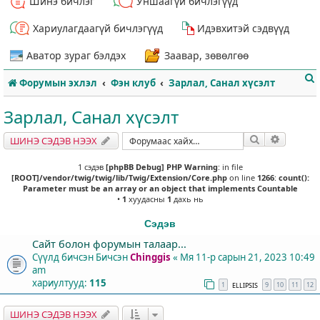
Шинэ бичлэг
Уншаагүй бичлэгүүд
Хариулагдаагүй бичлэгүүд
Идэвхитэй сэдвүүд
Аватор зураг бэлдэх
Заавар, зөвөлгөө
Форумын эхлэл
Фэн клуб
Зарлал, Санал хүсэлт
Зарлал, Санал хүсэлт
Хайлт
Нарийвч
ШИНЭ СЭДЭВ НЭЭХ
т
1 сэдэв
[phpBB Debug] PHP Warning
: in file
[ROOT]/vendor/twig/twig/lib/Twig/Extension/Core.php
on line
1266
:
count():
Parameter must be an array or an object that implements Countable
•
1
хуудасны
1
дахь нь
Сэдэв
Сайт болон форумын талаар...
Сүүлд бичсэн Бичсэн
Chinggis
«
Мя 11-р сарын 21, 2023 10:49
am
хариултууд:
115
1
9
10
11
12
ELLIPSIS
ШИНЭ СЭДЭВ НЭЭХ