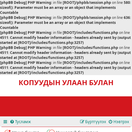
[phpBB Debug] PHP Warning
: in file
[ROOT]/phpbb/session.php
on line
580
:
sizeof(): Parameter must be an array or an object that implements
Countable
[phpBB Debug] PHP Warning
: in file
[ROOT]/phpbb/session.php
on line
636
:
sizeof(): Parameter must be an array or an object that implements
Countable
[phpBB Debug] PHP Warning
: in file
[ROOT]/includes/functions.php
on line
4511
:
Cannot modify header information - headers already sent by (output
started at [ROOT]/includes/functions.php:3257)
[phpBB Debug] PHP Warning
: in file
[ROOT]/includes/functions.php
on line
4511
:
Cannot modify header information - headers already sent by (output
started at [ROOT]/includes/functions.php:3257)
[phpBB Debug] PHP Warning
: in file
[ROOT]/includes/functions.php
on line
4511
:
Cannot modify header information - headers already sent by (output
started at [ROOT]/includes/functions.php:3257)
КОПУУДЫН УЛААН БУЛАН
Тусламж
Бүртгүүлэх
Нэвтрэх