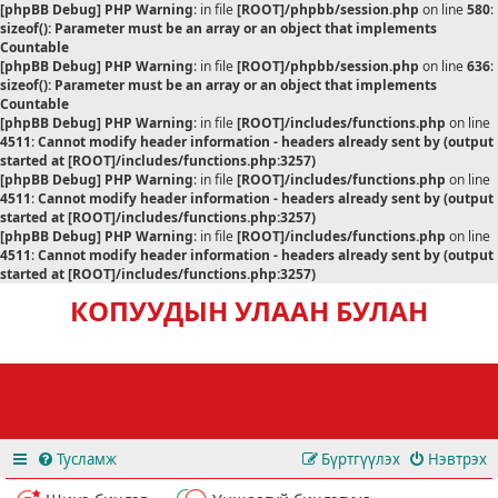
[phpBB Debug] PHP Warning
: in file
[ROOT]/phpbb/session.php
on line
580
:
sizeof(): Parameter must be an array or an object that implements
Countable
[phpBB Debug] PHP Warning
: in file
[ROOT]/phpbb/session.php
on line
636
:
sizeof(): Parameter must be an array or an object that implements
Countable
[phpBB Debug] PHP Warning
: in file
[ROOT]/includes/functions.php
on line
4511
:
Cannot modify header information - headers already sent by (output
started at [ROOT]/includes/functions.php:3257)
[phpBB Debug] PHP Warning
: in file
[ROOT]/includes/functions.php
on line
4511
:
Cannot modify header information - headers already sent by (output
started at [ROOT]/includes/functions.php:3257)
[phpBB Debug] PHP Warning
: in file
[ROOT]/includes/functions.php
on line
4511
:
Cannot modify header information - headers already sent by (output
started at [ROOT]/includes/functions.php:3257)
КОПУУДЫН УЛААН БУЛАН
Тусламж
Бүртгүүлэх
Нэвтрэх