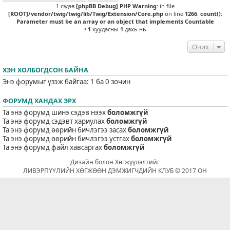
1 сэдэв
[phpBB Debug] PHP Warning
: in file
[ROOT]/vendor/twig/twig/lib/Twig/Extension/Core.php
on line
1266
:
count():
Parameter must be an array or an object that implements Countable
•
1
хуудасны
1
дахь нь
Очих
ХЭН ХОЛБОГДСОН БАЙНА
Энэ форумыг үзэж байгаа: 1 ба 0 зочин
ФОРУМД ХАНДАХ ЭРХ
Та энэ форумд шинэ сэдэв нээх
боломжгүй
Та энэ форумд сэдэвт хариулах
боломжгүй
Та энэ форумд өөрийн бичлэгээ засах
боломжгүй
Та энэ форумд өөрийн бичлэгээ устгах
боломжгүй
Та энэ форумд файл хавсаргах
боломжгүй
Дизайн болон Хөгжүүлэлтийг
ЛИВЭРПҮҮЛИЙН ХӨГЖӨӨН ДЭМЖИГЧДИЙН КЛУБ © 2017 ОН