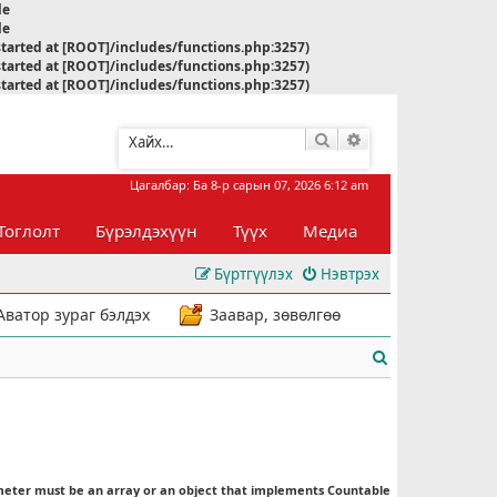
le
le
started at [ROOT]/includes/functions.php:3257)
started at [ROOT]/includes/functions.php:3257)
started at [ROOT]/includes/functions.php:3257)
Хайлт
Нарийвчилсан хай
Цагалбар: Ба 8-р сарын 07, 2026 6:12 am
Тоглолт
Бүрэлдэхүүн
Түүх
Медиа
Бүртгүүлэх
Нэвтрэх
Аватор зураг бэлдэх
Заавар, зөвөлгөө
Х
а
й
л
meter must be an array or an object that implements Countable
т