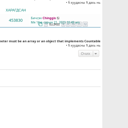
•
1
хуудасны
1
дахь нь
ХАРАГДСАН
СҮҮЛД БИЧСЭН
Бичсэн
Chinggis
453830
Мя 11-р сарын 21, 2023 10:49 am
1
8
9
10
11
12
ELLIPSIS
meter must be an array or an object that implements Countable
•
1
хуудасны
1
дахь нь
Очих