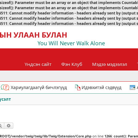
sizeof(): Parameter must be an array or an object that implements Countab
sizeof(): Parameter must be an array or an object that implements Countab
4511
:
Cannot modify header information - headers already sent by (output 
4511
:
Cannot modify header information - headers already sent by (output 
4511
:
Cannot modify header information - headers already sent by (output 
ЫН УЛААН БУЛАН
You Will Never Walk Alone
Үндсэн сайт
Фэн Клуб
Мэдээ мэдээлэл
Хариулагдаагүй бичлэгүүд
Идэвхитэй сэдвүүд
үсэлт
Хайлт
Нарийвчилсан хайлт
[ROOT]/vendor/twig/twig/lib/Twig/Extension/Core.php
on line
1266
:
count(): Para