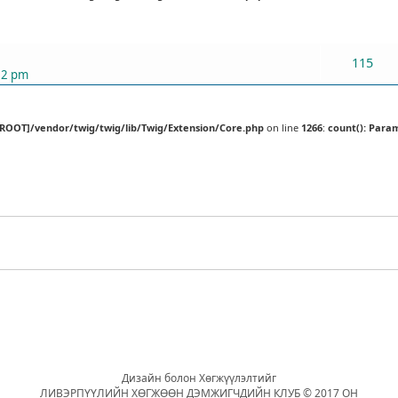
ХАРИУЛТУУД
115
52 pm
[ROOT]/vendor/twig/twig/lib/Twig/Extension/Core.php
on line
1266
:
count(): Para
Дизайн болон Хөгжүүлэлтийг
ЛИВЭРПҮҮЛИЙН ХӨГЖӨӨН ДЭМЖИГЧДИЙН КЛУБ © 2017 ОН