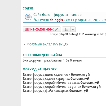
СЭДЭВ
Сайт болон форумын талаар...
Бичсэн
chinggis
» Лх 11-р сарын 08, 2017 2:
ШИНЭ СЭДЭВ НЭЭХ
1 сэдэв
[phpBB Debug] PHP Warning
: in file
ФОРУМЫН ЭХЛЭЛ РҮҮ БУЦАХ
ХЭН ХОЛБОГДСОН БАЙНА
Энэ форумыг үзэж байгаа: 1 ба 0 зочин
ФОРУМД ХАНДАХ ЭРХ
Та энэ форумд шинэ сэдэв нээх
боломжгүй
Та энэ форумд сэдэвт хариулах
боломжгүй
Та энэ форумд өөрийн бичлэгээ засах
боломжгүй
Та энэ форумд өөрийн бичлэгээ устгах
боломжгүй
Та энэ форумд файл хавсаргах
боломжгүй