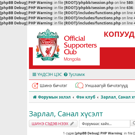
[phpBB Debug] PHP Warning
: in file
[ROOT]/phpbb/session.php
on line
580
:
[phpBB Debug] PHP Warning
: in file
[ROOT]/phpbb/session.php
on line
636
:
[phpBB Debug] PHP Warning
: in file
[ROOT]/includes/functions.php
on line
[phpBB Debug] PHP Warning
: in file
[ROOT]/includes/functions.php
on line
[phpBB Debug] PHP Warning
: in file
[ROOT]/includes/functions.php
on line
КОПУУД
ҮНДСЭН ЦЭС
Тусламж
Шинэ бичлэг
Уншаагүй бичлэгүүд
Форумын эхлэл
Фэн клуб
Зарлал, Санал х
Зарлал, Санал хүсэлт
ШИНЭ СЭДЭВ НЭЭХ
1 сэдэв
[phpBB Debug] PHP Warning
: in file