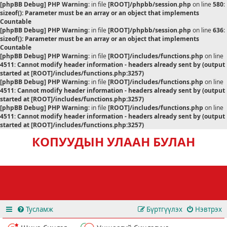
[phpBB Debug] PHP Warning
: in file
[ROOT]/phpbb/session.php
on line
580
:
sizeof(): Parameter must be an array or an object that implements
Countable
[phpBB Debug] PHP Warning
: in file
[ROOT]/phpbb/session.php
on line
636
:
sizeof(): Parameter must be an array or an object that implements
Countable
[phpBB Debug] PHP Warning
: in file
[ROOT]/includes/functions.php
on line
4511
:
Cannot modify header information - headers already sent by (output
started at [ROOT]/includes/functions.php:3257)
[phpBB Debug] PHP Warning
: in file
[ROOT]/includes/functions.php
on line
4511
:
Cannot modify header information - headers already sent by (output
started at [ROOT]/includes/functions.php:3257)
[phpBB Debug] PHP Warning
: in file
[ROOT]/includes/functions.php
on line
4511
:
Cannot modify header information - headers already sent by (output
started at [ROOT]/includes/functions.php:3257)
КОПУУДЫН УЛААН БУЛАН
Тусламж
Бүртгүүлэх
Нэвтрэх