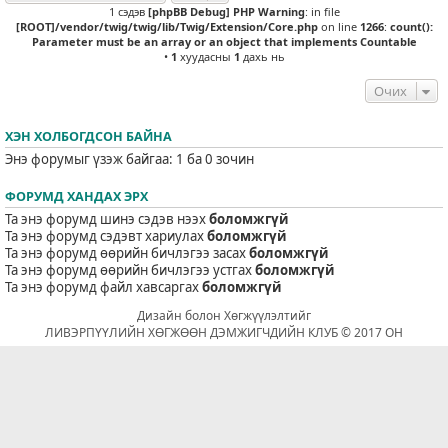
1 сэдэв
[phpBB Debug] PHP Warning
: in file
[ROOT]/vendor/twig/twig/lib/Twig/Extension/Core.php
on line
1266
:
count():
Parameter must be an array or an object that implements Countable
•
1
хуудасны
1
дахь нь
Очих
ХЭН ХОЛБОГДСОН БАЙНА
Энэ форумыг үзэж байгаа: 1 ба 0 зочин
ФОРУМД ХАНДАХ ЭРХ
Та энэ форумд шинэ сэдэв нээх
боломжгүй
Та энэ форумд сэдэвт хариулах
боломжгүй
Та энэ форумд өөрийн бичлэгээ засах
боломжгүй
Та энэ форумд өөрийн бичлэгээ устгах
боломжгүй
Та энэ форумд файл хавсаргах
боломжгүй
Дизайн болон Хөгжүүлэлтийг
ЛИВЭРПҮҮЛИЙН ХӨГЖӨӨН ДЭМЖИГЧДИЙН КЛУБ © 2017 ОН