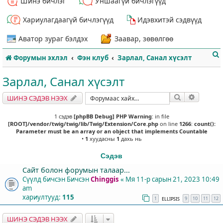
Шинэ бичлэг
Уншаагүй бичлэгүүд
Хариулагдаагүй бичлэгүүд
Идэвхитэй сэдвүүд
Аватор зураг бэлдэх
Заавар, зөвөлгөө
Форумын эхлэл
Фэн клуб
Зарлал, Санал хүсэлт
Зарлал, Санал хүсэлт
Хайлт
Нарийвч
ШИНЭ СЭДЭВ НЭЭХ
т
1 сэдэв
[phpBB Debug] PHP Warning
: in file
[ROOT]/vendor/twig/twig/lib/Twig/Extension/Core.php
on line
1266
:
count():
Parameter must be an array or an object that implements Countable
•
1
хуудасны
1
дахь нь
Сэдэв
Сайт болон форумын талаар...
Сүүлд бичсэн Бичсэн
Chinggis
«
Мя 11-р сарын 21, 2023 10:49
am
хариултууд:
115
1
9
10
11
12
ELLIPSIS
ШИНЭ СЭДЭВ НЭЭХ