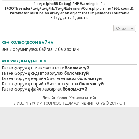
1 сэдэв
[phpBB Debug] PHP Warning
: in file
[ROOT]/vendor/twig/twig/lib/Twig/Extension/Core.php
on line
1266
:
count():
Parameter must be an array or an object that implements Countable
•
1
хуудасны
1
дахь нь
Очих
ХЭН ХОЛБОГДСОН БАЙНА
Энэ форумыг үзэж байгаа: 2 ба 0 зочин
ФОРУМД ХАНДАХ ЭРХ
Та энэ форумд шинэ сэдэв нээх
боломжгүй
Та энэ форумд сэдэвт хариулах
боломжгүй
Та энэ форумд өөрийн бичлэгээ засах
боломжгүй
Та энэ форумд өөрийн бичлэгээ устгах
боломжгүй
Та энэ форумд файл хавсаргах
боломжгүй
Дизайн болон Хөгжүүлэлтийг
ЛИВЭРПҮҮЛИЙН ХӨГЖӨӨН ДЭМЖИГЧДИЙН КЛУБ © 2017 ОН