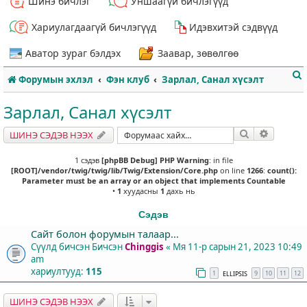
Шинэ бичлэг
Уншаагүй бичлэгүүд
Хариулагдаагүй бичлэгүүд
Идэвхитэй сэдвүүд
Аватор зураг бэлдэх
Заавар, зөвөлгөө
Форумын эхлэл
Фэн клуб
Зарлал, Санал хүсэлт
Зарлал, Санал хүсэлт
Хайлт
Нарийвч
ШИНЭ СЭДЭВ НЭЭХ
т
1 сэдэв
[phpBB Debug] PHP Warning
: in file
[ROOT]/vendor/twig/twig/lib/Twig/Extension/Core.php
on line
1266
:
count():
Parameter must be an array or an object that implements Countable
•
1
хуудасны
1
дахь нь
Сэдэв
Сайт болон форумын талаар...
Сүүлд бичсэн Бичсэн
Chinggis
«
Мя 11-р сарын 21, 2023 10:49
am
хариултууд:
115
1
9
10
11
12
ELLIPSIS
ШИНЭ СЭДЭВ НЭЭХ