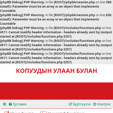
[phpBB Debug] PHP Warning
: in file
[ROOT]/phpbb/session.php
on line
580
:
sizeof(): Parameter must be an array or an object that implements
Countable
[phpBB Debug] PHP Warning
: in file
[ROOT]/phpbb/session.php
on line
636
:
sizeof(): Parameter must be an array or an object that implements
Countable
[phpBB Debug] PHP Warning
: in file
[ROOT]/includes/functions.php
on line
4511
:
Cannot modify header information - headers already sent by (output
started at [ROOT]/includes/functions.php:3257)
[phpBB Debug] PHP Warning
: in file
[ROOT]/includes/functions.php
on line
4511
:
Cannot modify header information - headers already sent by (output
started at [ROOT]/includes/functions.php:3257)
[phpBB Debug] PHP Warning
: in file
[ROOT]/includes/functions.php
on line
4511
:
Cannot modify header information - headers already sent by (output
started at [ROOT]/includes/functions.php:3257)
КОПУУДЫН УЛААН БУЛАН
Тусламж
Бүртгүүлэх
Нэвтрэх