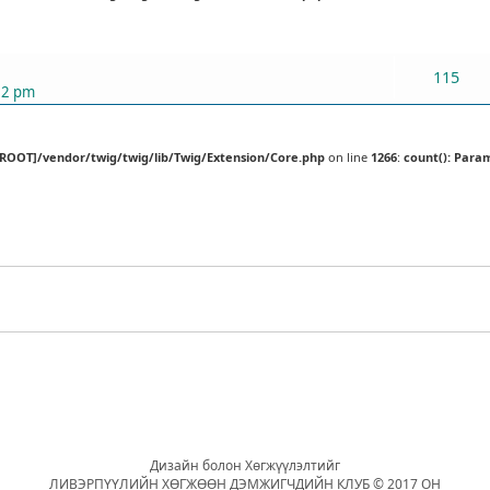
ХАРИУЛТУУД
115
52 pm
[ROOT]/vendor/twig/twig/lib/Twig/Extension/Core.php
on line
1266
:
count(): Para
Дизайн болон Хөгжүүлэлтийг
ЛИВЭРПҮҮЛИЙН ХӨГЖӨӨН ДЭМЖИГЧДИЙН КЛУБ © 2017 ОН