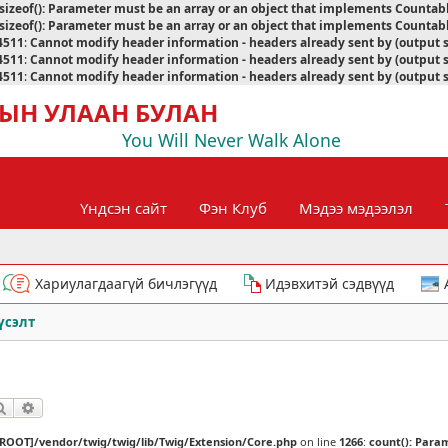
sizeof(): Parameter must be an array or an object that implements Countab
sizeof(): Parameter must be an array or an object that implements Countab
4511
:
Cannot modify header information - headers already sent by (output 
4511
:
Cannot modify header information - headers already sent by (output 
4511
:
Cannot modify header information - headers already sent by (output 
ЫН УЛААН БУЛАН
You Will Never Walk Alone
Үндсэн сайт
Фэн Клуб
Мэдээ мэдээлэл
Хариулагдаагүй бичлэгүүд
Идэвхитэй сэдвүүд
үсэлт
Хайлт
Нарийвчилсан хайлт
[ROOT]/vendor/twig/twig/lib/Twig/Extension/Core.php
on line
1266
:
count(): Para