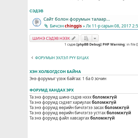
СЭДЭВ
Сайт болон форумын талаар...
Бичсэн
chinggis
» Лх 11-р сарын 08, 2017 2:
ШИНЭ СЭДЭВ НЭЭХ
1 сэдэв
[phpBB Debug] PHP Warning
: in file
ФОРУМЫН ЭХЛЭЛ РҮҮ БУЦАХ
ХЭН ХОЛБОГДСОН БАЙНА
Энэ форумыг үзэж байгаа: 1 ба 0 зочин
ФОРУМД ХАНДАХ ЭРХ
Та энэ форумд шинэ сэдэв нээх
боломжгүй
Та энэ форумд сэдэвт хариулах
боломжгүй
Та энэ форумд өөрийн бичлэгээ засах
боломжгүй
Та энэ форумд өөрийн бичлэгээ устгах
боломжгүй
Та энэ форумд файл хавсаргах
боломжгүй