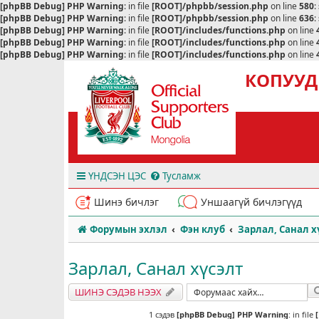
[phpBB Debug] PHP Warning
: in file
[ROOT]/phpbb/session.php
on line
580
:
[phpBB Debug] PHP Warning
: in file
[ROOT]/phpbb/session.php
on line
636
:
[phpBB Debug] PHP Warning
: in file
[ROOT]/includes/functions.php
on line
[phpBB Debug] PHP Warning
: in file
[ROOT]/includes/functions.php
on line
[phpBB Debug] PHP Warning
: in file
[ROOT]/includes/functions.php
on line
КОПУУД
ҮНДСЭН ЦЭС
Тусламж
Шинэ бичлэг
Уншаагүй бичлэгүүд
Форумын эхлэл
Фэн клуб
Зарлал, Санал х
Зарлал, Санал хүсэлт
ШИНЭ СЭДЭВ НЭЭХ
1 сэдэв
[phpBB Debug] PHP Warning
: in file