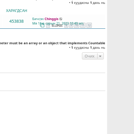
•
1
хуудасны
1
дахь нь
ХАРАГДСАН
СҮҮЛД БИЧСЭН
Бичсэн
Chinggis
453838
Мя 11-р сарын 21, 2023 10:49 am
1
8
9
10
11
12
ELLIPSIS
meter must be an array or an object that implements Countable
•
1
хуудасны
1
дахь нь
Очих