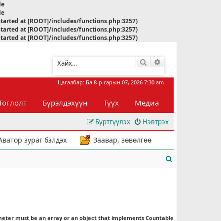
le
le
started at [ROOT]/includes/functions.php:3257)
started at [ROOT]/includes/functions.php:3257)
started at [ROOT]/includes/functions.php:3257)
Хайлт
Нарийвчилсан хай
Цагалбар: Ба 8-р сарын 07, 2026 7:30 am
Тоглолт
Бүрэлдэхүүн
Түүх
Медиа
Бүртгүүлэх
Нэвтрэх
Аватор зураг бэлдэх
Заавар, зөвөлгөө
Х
а
й
л
meter must be an array or an object that implements Countable
т