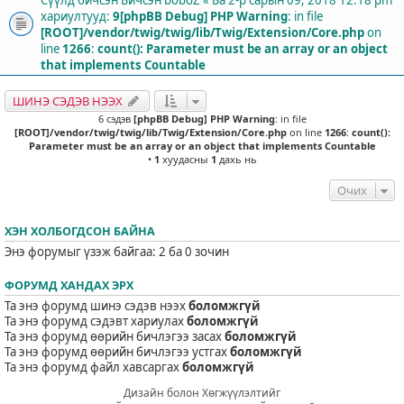
хариултууд:
9
[phpBB Debug] PHP Warning
: in file
[ROOT]/vendor/twig/twig/lib/Twig/Extension/Core.php
on
line
1266
:
count(): Parameter must be an array or an object
that implements Countable
ШИНЭ СЭДЭВ НЭЭХ
6 сэдэв
[phpBB Debug] PHP Warning
: in file
[ROOT]/vendor/twig/twig/lib/Twig/Extension/Core.php
on line
1266
:
count():
Parameter must be an array or an object that implements Countable
•
1
хуудасны
1
дахь нь
Очих
ХЭН ХОЛБОГДСОН БАЙНА
Энэ форумыг үзэж байгаа: 2 ба 0 зочин
ФОРУМД ХАНДАХ ЭРХ
Та энэ форумд шинэ сэдэв нээх
боломжгүй
Та энэ форумд сэдэвт хариулах
боломжгүй
Та энэ форумд өөрийн бичлэгээ засах
боломжгүй
Та энэ форумд өөрийн бичлэгээ устгах
боломжгүй
Та энэ форумд файл хавсаргах
боломжгүй
Дизайн болон Хөгжүүлэлтийг