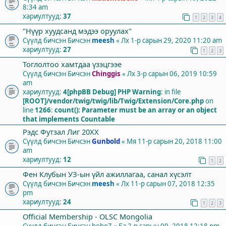
8:34 am
хариултууд:
37
1
2
3
4
"Нүүр хуудсанд мэдээ оруулах"
Сүүлд бичсэн Бичсэн
meesh
«
Лх 1-р сарын 29, 2020 11:20 am
хариултууд:
27
1
2
3
Тоглолтоо хамтдаа үзэцгээе
Сүүлд бичсэн Бичсэн
Chinggis
«
Лх 3-р сарын 06, 2019 10:59
am
хариултууд:
4
[phpBB Debug] PHP Warning
: in file
[ROOT]/vendor/twig/twig/lib/Twig/Extension/Core.php
on
line
1266
:
count(): Parameter must be an array or an object
that implements Countable
Рэдс Футзал Лиг 20XX
Сүүлд бичсэн Бичсэн
Gunbold
«
Мя 11-р сарын 20, 2018 11:00
am
хариултууд:
12
1
2
Фен Клубын УЗ-ын үйл ажиллагаа, санал хүсэлт
Сүүлд бичсэн Бичсэн
meesh
«
Лх 11-р сарын 07, 2018 12:35
pm
хариултууд:
24
1
2
3
Official Membership - OLSC Mongolia
Сүүлд бичсэн Бичсэн
boboZ
«
Ба 2-р сарын 09, 2018 12:18 pm