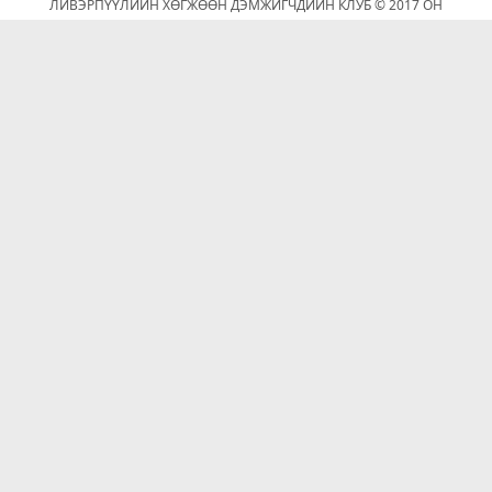
ЛИВЭРПҮҮЛИЙН ХӨГЖӨӨН ДЭМЖИГЧДИЙН КЛУБ © 2017 ОН