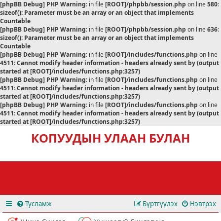
[phpBB Debug] PHP Warning
: in file
[ROOT]/phpbb/session.php
on line
580
:
sizeof(): Parameter must be an array or an object that implements
Countable
[phpBB Debug] PHP Warning
: in file
[ROOT]/phpbb/session.php
on line
636
:
sizeof(): Parameter must be an array or an object that implements
Countable
[phpBB Debug] PHP Warning
: in file
[ROOT]/includes/functions.php
on line
4511
:
Cannot modify header information - headers already sent by (output
started at [ROOT]/includes/functions.php:3257)
[phpBB Debug] PHP Warning
: in file
[ROOT]/includes/functions.php
on line
4511
:
Cannot modify header information - headers already sent by (output
started at [ROOT]/includes/functions.php:3257)
[phpBB Debug] PHP Warning
: in file
[ROOT]/includes/functions.php
on line
4511
:
Cannot modify header information - headers already sent by (output
started at [ROOT]/includes/functions.php:3257)
КОПУУДЫН УЛААН БУЛАН
Тусламж
Бүртгүүлэх
Нэвтрэх