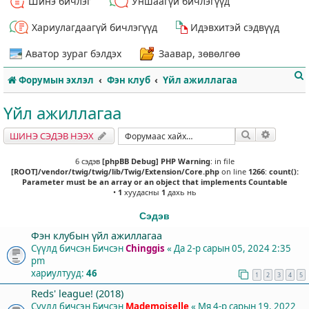
Шинэ бичлэг
Уншаагүй бичлэгүүд
Хариулагдаагүй бичлэгүүд
Идэвхитэй сэдвүүд
Аватор зураг бэлдэх
Заавар, зөвөлгөө
Форумын эхлэл
Фэн клуб
Үйл ажиллагаа
Үйл ажиллагаа
Хайлт
Нарийвч
ШИНЭ СЭДЭВ НЭЭХ
т
6 сэдэв
[phpBB Debug] PHP Warning
: in file
[ROOT]/vendor/twig/twig/lib/Twig/Extension/Core.php
on line
1266
:
count():
Parameter must be an array or an object that implements Countable
•
1
хуудасны
1
дахь нь
Сэдэв
Фэн клубын үйл ажиллагаа
Сүүлд бичсэн Бичсэн
Chinggis
«
Да 2-р сарын 05, 2024 2:35
pm
хариултууд:
46
1
2
3
4
5
Reds' league! (2018)
Сүүлд бичсэн Бичсэн
Mademoiselle
«
Мя 4-р сарын 19, 2022