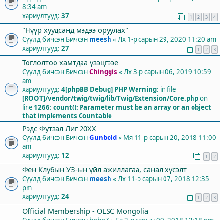
8:34 am
хариултууд:
37
1
2
3
4
"Нүүр хуудсанд мэдээ оруулах"
Сүүлд бичсэн Бичсэн
meesh
«
Лх 1-р сарын 29, 2020 11:20 am
хариултууд:
27
1
2
3
Тоглолтоо хамтдаа үзэцгээе
Сүүлд бичсэн Бичсэн
Chinggis
«
Лх 3-р сарын 06, 2019 10:59
am
хариултууд:
4
[phpBB Debug] PHP Warning
: in file
[ROOT]/vendor/twig/twig/lib/Twig/Extension/Core.php
on
line
1266
:
count(): Parameter must be an array or an object
that implements Countable
Рэдс Футзал Лиг 20XX
Сүүлд бичсэн Бичсэн
Gunbold
«
Мя 11-р сарын 20, 2018 11:00
am
хариултууд:
12
1
2
Фен Клубын УЗ-ын үйл ажиллагаа, санал хүсэлт
Сүүлд бичсэн Бичсэн
meesh
«
Лх 11-р сарын 07, 2018 12:35
pm
хариултууд:
24
1
2
3
Official Membership - OLSC Mongolia
Сүүлд бичсэн Бичсэн
boboZ
«
Ба 2-р сарын 09, 2018 12:18 pm