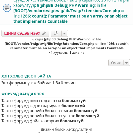
хариултууд:
9
[phpBB Debug] PHP Warning
: in file
[ROOT]/vendor/twig/twig/lib/Twig/Extension/Core.php
on
line
1266
:
count(): Parameter must be an array or an object
that implements Countable
ШИНЭ СЭДЭВ НЭЭХ
6 сэдэв
[phpBB Debug] PHP Warning
: in file
[ROOT]/vendor/twig/twig/lib/Twig/Extension/Core.php
on line
1266
:
count():
Parameter must be an array or an object that implements Countable
•
1
хуудасны
1
дахь нь
Очих
ХЭН ХОЛБОГДСОН БАЙНА
Энэ форумыг үзэж байгаа: 1 ба 0 зочин
ФОРУМД ХАНДАХ ЭРХ
Та энэ форумд шинэ сэдэв нээх
боломжгүй
Та энэ форумд сэдэвт хариулах
боломжгүй
Та энэ форумд өөрийн бичлэгээ засах
боломжгүй
Та энэ форумд өөрийн бичлэгээ устгах
боломжгүй
Та энэ форумд файл хавсаргах
боломжгүй
Дизайн болон Хөгжүүлэлтийг