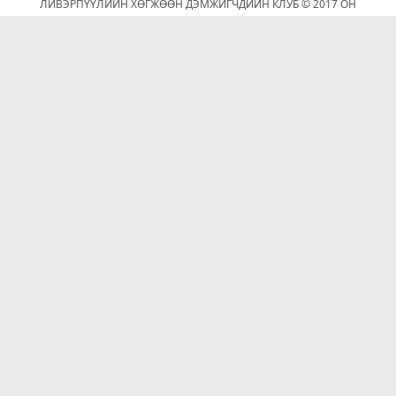
ЛИВЭРПҮҮЛИЙН ХӨГЖӨӨН ДЭМЖИГЧДИЙН КЛУБ © 2017 ОН