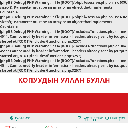
[phpBB Debug] PHP Warning
: in file
[ROOT]/phpbb/session.php
on line
580
:
sizeof(): Parameter must be an array or an object that implements
Countable
[phpBB Debug] PHP Warning
: in file
[ROOT]/phpbb/session.php
on line
636
:
sizeof(): Parameter must be an array or an object that implements
Countable
[phpBB Debug] PHP Warning
: in file
[ROOT]/includes/functions.php
on line
4511
:
Cannot modify header information - headers already sent by (output
started at [ROOT]/includes/functions.php:3257)
[phpBB Debug] PHP Warning
: in file
[ROOT]/includes/functions.php
on line
4511
:
Cannot modify header information - headers already sent by (output
started at [ROOT]/includes/functions.php:3257)
[phpBB Debug] PHP Warning
: in file
[ROOT]/includes/functions.php
on line
4511
:
Cannot modify header information - headers already sent by (output
started at [ROOT]/includes/functions.php:3257)
КОПУУДЫН УЛААН БУЛАН
Тусламж
Бүртгүүлэх
Нэвтрэх