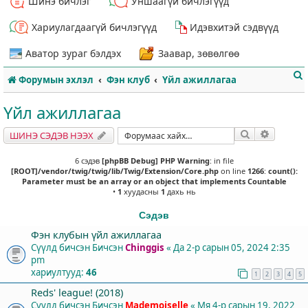
Шинэ бичлэг
Уншаагүй бичлэгүүд
Хариулагдаагүй бичлэгүүд
Идэвхитэй сэдвүүд
Аватор зураг бэлдэх
Заавар, зөвөлгөө
Форумын эхлэл
Фэн клуб
Үйл ажиллагаа
Үйл ажиллагаа
Хайлт
Нарийвч
ШИНЭ СЭДЭВ НЭЭХ
т
6 сэдэв
[phpBB Debug] PHP Warning
: in file
[ROOT]/vendor/twig/twig/lib/Twig/Extension/Core.php
on line
1266
:
count():
Parameter must be an array or an object that implements Countable
•
1
хуудасны
1
дахь нь
Сэдэв
Фэн клубын үйл ажиллагаа
Сүүлд бичсэн Бичсэн
Chinggis
«
Да 2-р сарын 05, 2024 2:35
pm
хариултууд:
46
1
2
3
4
5
Reds' league! (2018)
Сүүлд бичсэн Бичсэн
Mademoiselle
«
Мя 4-р сарын 19, 2022