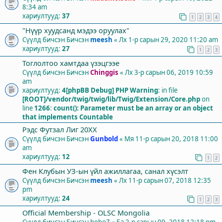
8:34 am
хариултууд:
37
1
2
3
4
"Нүүр хуудсанд мэдээ оруулах"
Сүүлд бичсэн Бичсэн
meesh
«
Лх 1-р сарын 29, 2020 11:20 am
хариултууд:
27
1
2
3
Тоглолтоо хамтдаа үзэцгээе
Сүүлд бичсэн Бичсэн
Chinggis
«
Лх 3-р сарын 06, 2019 10:59
am
хариултууд:
4
[phpBB Debug] PHP Warning
: in file
[ROOT]/vendor/twig/twig/lib/Twig/Extension/Core.php
on
line
1266
:
count(): Parameter must be an array or an object
that implements Countable
Рэдс Футзал Лиг 20XX
Сүүлд бичсэн Бичсэн
Gunbold
«
Мя 11-р сарын 20, 2018 11:00
am
хариултууд:
12
1
2
Фен Клубын УЗ-ын үйл ажиллагаа, санал хүсэлт
Сүүлд бичсэн Бичсэн
meesh
«
Лх 11-р сарын 07, 2018 12:35
pm
хариултууд:
24
1
2
3
Official Membership - OLSC Mongolia
Сүүлд бичсэн Бичсэн
boboZ
«
Ба 2-р сарын 09, 2018 12:18 pm