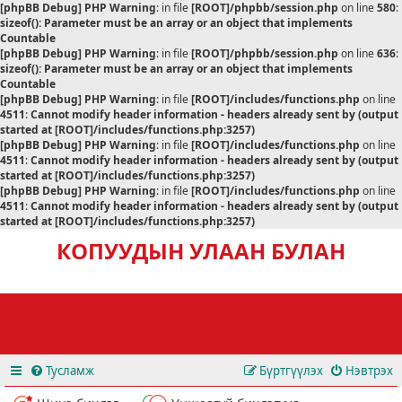
[phpBB Debug] PHP Warning
: in file
[ROOT]/phpbb/session.php
on line
580
:
sizeof(): Parameter must be an array or an object that implements
Countable
[phpBB Debug] PHP Warning
: in file
[ROOT]/phpbb/session.php
on line
636
:
sizeof(): Parameter must be an array or an object that implements
Countable
[phpBB Debug] PHP Warning
: in file
[ROOT]/includes/functions.php
on line
4511
:
Cannot modify header information - headers already sent by (output
started at [ROOT]/includes/functions.php:3257)
[phpBB Debug] PHP Warning
: in file
[ROOT]/includes/functions.php
on line
4511
:
Cannot modify header information - headers already sent by (output
started at [ROOT]/includes/functions.php:3257)
[phpBB Debug] PHP Warning
: in file
[ROOT]/includes/functions.php
on line
4511
:
Cannot modify header information - headers already sent by (output
started at [ROOT]/includes/functions.php:3257)
КОПУУДЫН УЛААН БУЛАН
Тусламж
Бүртгүүлэх
Нэвтрэх