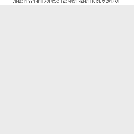
ЛИВЭРПҮҮЛИЙН ХӨГЖӨӨН ДЭМЖИГЧДИЙН КЛУБ © 2017 ОН