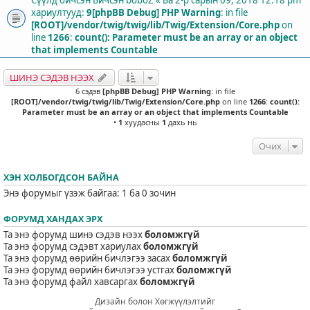
хариултууд:
9
[phpBB Debug] PHP Warning
: in file
[ROOT]/vendor/twig/twig/lib/Twig/Extension/Core.php
on
line
1266
:
count(): Parameter must be an array or an object
that implements Countable
ШИНЭ СЭДЭВ НЭЭХ
6 сэдэв
[phpBB Debug] PHP Warning
: in file
[ROOT]/vendor/twig/twig/lib/Twig/Extension/Core.php
on line
1266
:
count():
Parameter must be an array or an object that implements Countable
•
1
хуудасны
1
дахь нь
Очих
ХЭН ХОЛБОГДСОН БАЙНА
Энэ форумыг үзэж байгаа: 1 ба 0 зочин
ФОРУМД ХАНДАХ ЭРХ
Та энэ форумд шинэ сэдэв нээх
боломжгүй
Та энэ форумд сэдэвт хариулах
боломжгүй
Та энэ форумд өөрийн бичлэгээ засах
боломжгүй
Та энэ форумд өөрийн бичлэгээ устгах
боломжгүй
Та энэ форумд файл хавсаргах
боломжгүй
Дизайн болон Хөгжүүлэлтийг