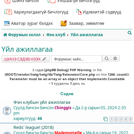
Шинэ бичлэг
Уншаагүй бичлэгүүд
Хариулагдаагүй бичлэгүүд
Идэвхитэй сэдвүүд
Аватор зураг бэлдэх
Заавар, зөвөлгөө
Форумын эхлэл
Фэн клуб
Үйл ажиллагаа
Үйл ажиллагаа
Хайлт
Нарийвч
ШИНЭ СЭДЭВ НЭЭХ
т
6 сэдэв
[phpBB Debug] PHP Warning
: in file
[ROOT]/vendor/twig/twig/lib/Twig/Extension/Core.php
on line
1266
:
count():
Parameter must be an array or an object that implements Countable
•
1
хуудасны
1
дахь нь
Сэдэв
Фэн клубын үйл ажиллагаа
Сүүлд бичсэн Бичсэн
Chinggis
«
Да 2-р сарын 05, 2024 2:35
pm
хариултууд:
46
1
2
3
4
5
Reds' league! (2018)
Сүүлд бичсэн Бичсэн
Mademoiselle
«
Мя 4-р сарын 19, 2022