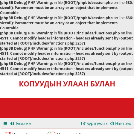
[phpBB Debug] PHP Warning
: in file
[ROOT]/phpbb/session.php
on line
580
:
sizeof(): Parameter must be an array or an object that implements
Countable
[phpBB Debug] PHP Warning
: in file
[ROOT]/phpbb/session.php
on line
636
:
sizeof(): Parameter must be an array or an object that implements
Countable
[phpBB Debug] PHP Warning
: in file
[ROOT]/includes/functions.php
on line
4511
:
Cannot modify header information - headers already sent by (output
started at [ROOT]/includes/functions.php:3257)
[phpBB Debug] PHP Warning
: in file
[ROOT]/includes/functions.php
on line
4511
:
Cannot modify header information - headers already sent by (output
started at [ROOT]/includes/functions.php:3257)
[phpBB Debug] PHP Warning
: in file
[ROOT]/includes/functions.php
on line
4511
:
Cannot modify header information - headers already sent by (output
started at [ROOT]/includes/functions.php:3257)
КОПУУДЫН УЛААН БУЛАН
Тусламж
Бүртгүүлэх
Нэвтрэх