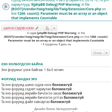
хариултууд:
9
[phpBB Debug] PHP Warning
: in file
[ROOT]/vendor/twig/twig/lib/Twig/Extension/Core.php
on
line
1266
:
count(): Parameter must be an array or an object
that implements Countable
ШИНЭ СЭДЭВ НЭЭХ
6 сэдэв
[phpBB Debug] PHP Warning
: in file
[ROOT]/vendor/twig/twig/lib/Twig/Extension/Core.php
on line
1266
:
count():
Parameter must be an array or an object that implements Countable
•
1
хуудасны
1
дахь нь
Очих
ХЭН ХОЛБОГДСОН БАЙНА
Энэ форумыг үзэж байгаа: 1 ба 0 зочин
ФОРУМД ХАНДАХ ЭРХ
Та энэ форумд шинэ сэдэв нээх
боломжгүй
Та энэ форумд сэдэвт хариулах
боломжгүй
Та энэ форумд өөрийн бичлэгээ засах
боломжгүй
Та энэ форумд өөрийн бичлэгээ устгах
боломжгүй
Та энэ форумд файл хавсаргах
боломжгүй
Дизайн болон Хөгжүүлэлтийг