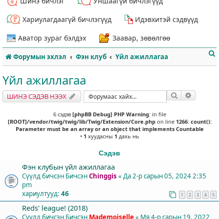
Шинэ бичлэг
Уншаагүй бичлэгүүд
Хариулагдаагүй бичлэгүүд
Идэвхитэй сэдвүүд
Аватор зураг бэлдэх
Заавар, зөвөлгөө
Форумын эхлэл
Фэн клуб
Үйл ажиллагаа
Үйл ажиллагаа
Хайлт
Нарийвч
ШИНЭ СЭДЭВ НЭЭХ
т
6 сэдэв
[phpBB Debug] PHP Warning
: in file
[ROOT]/vendor/twig/twig/lib/Twig/Extension/Core.php
on line
1266
:
count():
Parameter must be an array or an object that implements Countable
•
1
хуудасны
1
дахь нь
Сэдэв
Фэн клубын үйл ажиллагаа
Сүүлд бичсэн Бичсэн
Chinggis
«
Да 2-р сарын 05, 2024 2:35
pm
хариултууд:
46
1
2
3
4
5
Reds' league! (2018)
Сүүлд бичсэн Бичсэн
Mademoiselle
«
Мя 4-р сарын 19, 2022