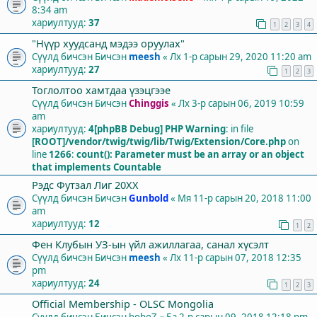
8:34 am
хариултууд:
37
1
2
3
4
"Нүүр хуудсанд мэдээ оруулах"
Сүүлд бичсэн Бичсэн
meesh
«
Лх 1-р сарын 29, 2020 11:20 am
хариултууд:
27
1
2
3
Тоглолтоо хамтдаа үзэцгээе
Сүүлд бичсэн Бичсэн
Chinggis
«
Лх 3-р сарын 06, 2019 10:59
am
хариултууд:
4
[phpBB Debug] PHP Warning
: in file
[ROOT]/vendor/twig/twig/lib/Twig/Extension/Core.php
on
line
1266
:
count(): Parameter must be an array or an object
that implements Countable
Рэдс Футзал Лиг 20XX
Сүүлд бичсэн Бичсэн
Gunbold
«
Мя 11-р сарын 20, 2018 11:00
am
хариултууд:
12
1
2
Фен Клубын УЗ-ын үйл ажиллагаа, санал хүсэлт
Сүүлд бичсэн Бичсэн
meesh
«
Лх 11-р сарын 07, 2018 12:35
pm
хариултууд:
24
1
2
3
Official Membership - OLSC Mongolia
Сүүлд бичсэн Бичсэн
boboZ
«
Ба 2-р сарын 09, 2018 12:18 pm