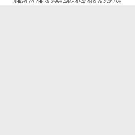
ЛИВЭРПҮҮЛИЙН ХӨГЖӨӨН ДЭМЖИГЧДИЙН КЛУБ © 2017 ОН