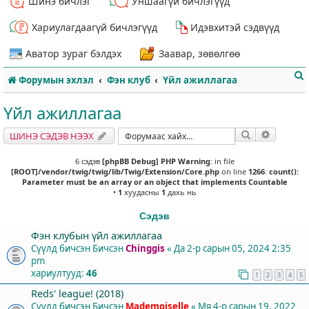
Шинэ бичлэг
Уншаагүй бичлэгүүд
Хариулагдаагүй бичлэгүүд
Идэвхитэй сэдвүүд
Аватор зураг бэлдэх
Заавар, зөвөлгөө
Форумын эхлэл
Фэн клуб
Үйл ажиллагаа
Үйл ажиллагаа
Хайлт
Нарийвч
ШИНЭ СЭДЭВ НЭЭХ
т
6 сэдэв
[phpBB Debug] PHP Warning
: in file
[ROOT]/vendor/twig/twig/lib/Twig/Extension/Core.php
on line
1266
:
count():
Parameter must be an array or an object that implements Countable
•
1
хуудасны
1
дахь нь
Сэдэв
Фэн клубын үйл ажиллагаа
Сүүлд бичсэн Бичсэн
Chinggis
«
Да 2-р сарын 05, 2024 2:35
pm
хариултууд:
46
1
2
3
4
5
Reds' league! (2018)
Сүүлд бичсэн Бичсэн
Mademoiselle
«
Мя 4-р сарын 19, 2022