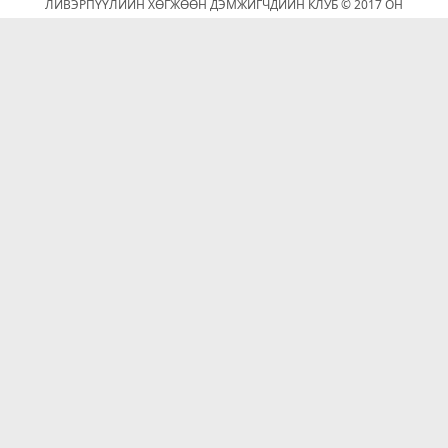
ЛИВЭРПҮҮЛИЙН ХӨГЖӨӨН ДЭМЖИГЧДИЙН КЛУБ © 2017 ОН