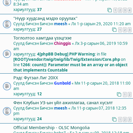
8:34 am
хариултууд:
37
1
2
3
4
"Нүүр хуудсанд мэдээ оруулах"
Сүүлд бичсэн Бичсэн
meesh
«
Лх 1-р сарын 29, 2020 11:20 am
хариултууд:
27
1
2
3
Тоглолтоо хамтдаа үзэцгээе
Сүүлд бичсэн Бичсэн
Chinggis
«
Лх 3-р сарын 06, 2019 10:59
am
хариултууд:
4
[phpBB Debug] PHP Warning
: in file
[ROOT]/vendor/twig/twig/lib/Twig/Extension/Core.php
on
line
1266
:
count(): Parameter must be an array or an object
that implements Countable
Рэдс Футзал Лиг 20XX
Сүүлд бичсэн Бичсэн
Gunbold
«
Мя 11-р сарын 20, 2018 11:00
am
хариултууд:
12
1
2
Фен Клубын УЗ-ын үйл ажиллагаа, санал хүсэлт
Сүүлд бичсэн Бичсэн
meesh
«
Лх 11-р сарын 07, 2018 12:35
pm
хариултууд:
24
1
2
3
Official Membership - OLSC Mongolia
Сүүлд бичсэн Бичсэн
boboZ
«
Ба 2-р сарын 09, 2018 12:18 pm