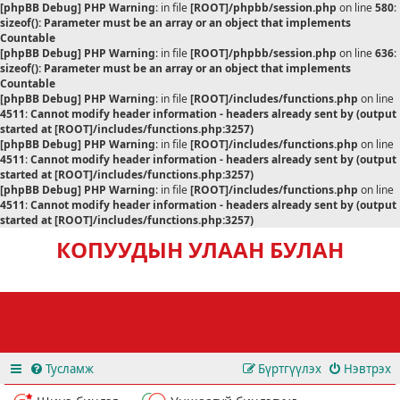
[phpBB Debug] PHP Warning
: in file
[ROOT]/phpbb/session.php
on line
580
:
sizeof(): Parameter must be an array or an object that implements
Countable
[phpBB Debug] PHP Warning
: in file
[ROOT]/phpbb/session.php
on line
636
:
sizeof(): Parameter must be an array or an object that implements
Countable
[phpBB Debug] PHP Warning
: in file
[ROOT]/includes/functions.php
on line
4511
:
Cannot modify header information - headers already sent by (output
started at [ROOT]/includes/functions.php:3257)
[phpBB Debug] PHP Warning
: in file
[ROOT]/includes/functions.php
on line
4511
:
Cannot modify header information - headers already sent by (output
started at [ROOT]/includes/functions.php:3257)
[phpBB Debug] PHP Warning
: in file
[ROOT]/includes/functions.php
on line
4511
:
Cannot modify header information - headers already sent by (output
started at [ROOT]/includes/functions.php:3257)
КОПУУДЫН УЛААН БУЛАН
Тусламж
Бүртгүүлэх
Нэвтрэх