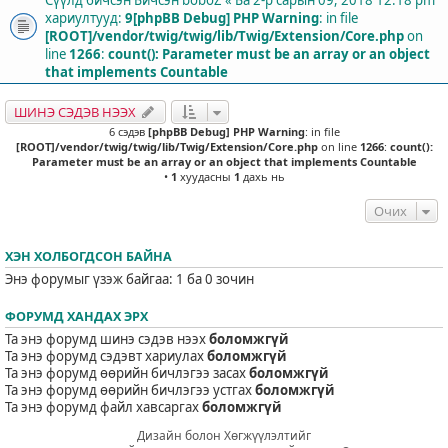
хариултууд:
9
[phpBB Debug] PHP Warning
: in file
[ROOT]/vendor/twig/twig/lib/Twig/Extension/Core.php
on
line
1266
:
count(): Parameter must be an array or an object
that implements Countable
ШИНЭ СЭДЭВ НЭЭХ
6 сэдэв
[phpBB Debug] PHP Warning
: in file
[ROOT]/vendor/twig/twig/lib/Twig/Extension/Core.php
on line
1266
:
count():
Parameter must be an array or an object that implements Countable
•
1
хуудасны
1
дахь нь
Очих
ХЭН ХОЛБОГДСОН БАЙНА
Энэ форумыг үзэж байгаа: 1 ба 0 зочин
ФОРУМД ХАНДАХ ЭРХ
Та энэ форумд шинэ сэдэв нээх
боломжгүй
Та энэ форумд сэдэвт хариулах
боломжгүй
Та энэ форумд өөрийн бичлэгээ засах
боломжгүй
Та энэ форумд өөрийн бичлэгээ устгах
боломжгүй
Та энэ форумд файл хавсаргах
боломжгүй
Дизайн болон Хөгжүүлэлтийг