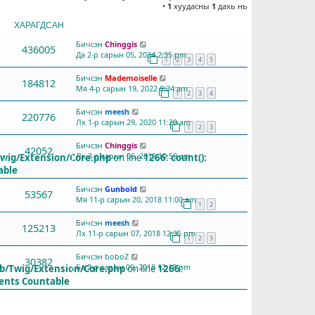
•
1
хуудасны
1
дахь нь
ХАРАГДСАН
СҮҮЛД БИЧСЭН
Бичсэн
Chinggis
436005
Да 2-р сарын 05, 2024 2:35 pm
1
2
3
4
5
Бичсэн
Mademoiselle
184812
Мя 4-р сарын 19, 2022 8:34 am
1
2
3
4
Бичсэн
meesh
220776
Лх 1-р сарын 29, 2020 11:20 am
1
2
3
Бичсэн
Chinggis
42052
Лх 3-р сарын 06, 2019 10:59 am
Twig/Extension/Core.php
on line
1266
:
count():
able
Бичсэн
Gunbold
53567
Мя 11-р сарын 20, 2018 11:00 am
1
2
Бичсэн
meesh
125213
Лх 11-р сарын 07, 2018 12:35 pm
1
2
3
Бичсэн
boboZ
30382
Ба 2-р сарын 09, 2018 12:18 pm
ib/Twig/Extension/Core.php
on line
1266
:
ments Countable