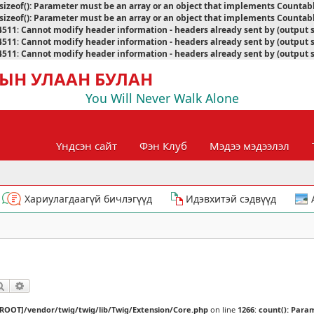
sizeof(): Parameter must be an array or an object that implements Countab
sizeof(): Parameter must be an array or an object that implements Countab
4511
:
Cannot modify header information - headers already sent by (output 
4511
:
Cannot modify header information - headers already sent by (output 
4511
:
Cannot modify header information - headers already sent by (output 
ЫН УЛААН БУЛАН
You Will Never Walk Alone
Үндсэн сайт
Фэн Клуб
Мэдээ мэдээлэл
Хариулагдаагүй бичлэгүүд
Идэвхитэй сэдвүүд
Хайлт
Нарийвчилсан хайлт
[ROOT]/vendor/twig/twig/lib/Twig/Extension/Core.php
on line
1266
:
count(): Para