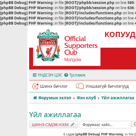
[phpBB Debug] PHP Warning
: in file
[ROOT]/phpbb/session.php
on line
580
:
[phpBB Debug] PHP Warning
: in file
[ROOT]/phpbb/session.php
on line
636
:
[phpBB Debug] PHP Warning
: in file
[ROOT]/includes/functions.php
on line
[phpBB Debug] PHP Warning
: in file
[ROOT]/includes/functions.php
on line
[phpBB Debug] PHP Warning
: in file
[ROOT]/includes/functions.php
on line
КОПУУД
ҮНДСЭН ЦЭС
Тусламж
Шинэ бичлэг
Уншаагүй бичлэгүүд
Форумын эхлэл
Фэн клуб
Үйл ажиллагаа
Үйл ажиллагаа
ШИНЭ СЭДЭВ НЭЭХ
6 сэдэв
[phpBB Debug] PHP Warning
: in file