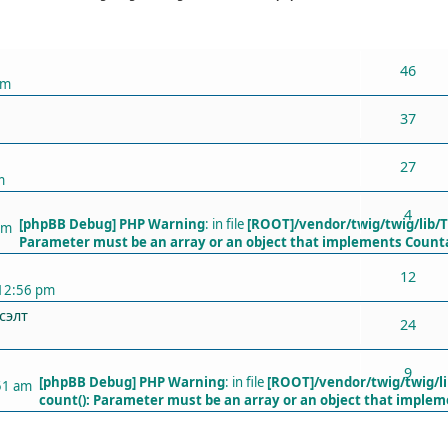
ХАРИУЛТУУД
46
pm
37
27
m
4
[phpBB Debug] PHP Warning
: in file
[ROOT]/vendor/twig/twig/lib/
pm
Parameter must be an array or an object that implements Count
12
 12:56 pm
сэлт
24
9
[phpBB Debug] PHP Warning
: in file
[ROOT]/vendor/twig/twig/l
51 am
count(): Parameter must be an array or an object that imple