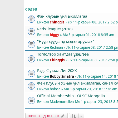
СЭДЭВ
Фэн клубын үйл ажиллагаа
Бичсэн
chinggis
» Лх 11-р сарын 08, 2017 2:52 
Reds' league! (2018)
Бичсэн
biggy
» Мя 5-р сарын 01, 2018 8:35 am
"Нүүр хуудсанд мэдээ оруулах"
Бичсэн
Redman
» Лх 11-р сарын 08, 2017 2:58 p
Тоглолтоо хамтдаа үзэцгээе
Бичсэн
Chinggis
» Лх 11-р сарын 08, 2017 2:50 
Рэдс Футзал Лиг 20XX
Бичсэн
Bobby Sinatra
» Лх 11-р сарын 14, 2018
Фен Клубын УЗ-ын үйл ажиллагаа, санал хү
Бичсэн
boboZ
» Мя 3-р сарын 20, 2018 11:36 am
Official Membership - OLSC Mongolia
Бичсэн
Mademoiselle
» Мя 1-р сарын 23, 2018 8:
ШИНЭ СЭДЭВ НЭЭХ