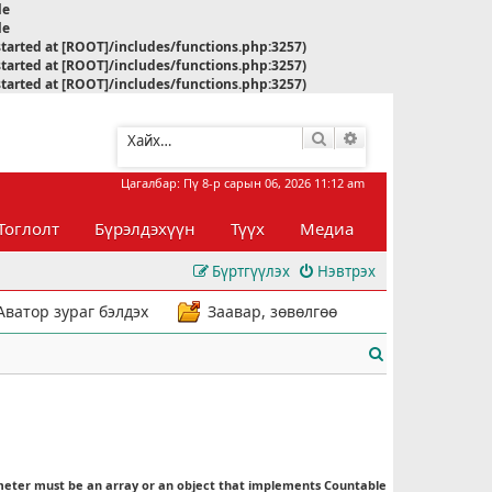
le
le
started at [ROOT]/includes/functions.php:3257)
started at [ROOT]/includes/functions.php:3257)
started at [ROOT]/includes/functions.php:3257)
Хайлт
Нарийвчилсан хай
Цагалбар: Пү 8-р сарын 06, 2026 11:12 am
Тоглолт
Бүрэлдэхүүн
Түүх
Медиа
Бүртгүүлэх
Нэвтрэх
Аватор зураг бэлдэх
Заавар, зөвөлгөө
Х
а
й
л
meter must be an array or an object that implements Countable
т