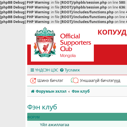
[phpBB Debug] PHP Warning
: in file
[ROOT]/phpbb/session.php
on line
580
:
[phpBB Debug] PHP Warning
: in file
[ROOT]/phpbb/session.php
on line
636
:
[phpBB Debug] PHP Warning
: in file
[ROOT]/includes/functions.php
on line
[phpBB Debug] PHP Warning
: in file
[ROOT]/includes/functions.php
on line
[phpBB Debug] PHP Warning
: in file
[ROOT]/includes/functions.php
on line
КОПУУД
ҮНДСЭН ЦЭС
Тусламж
Шинэ бичлэг
Уншаагүй бичлэгүүд
Форумын эхлэл
Фэн клуб
Фэн клуб
ФОРУМ
Үйл ажиллагаа