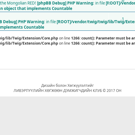
6
nt the Mongolian RED!
[phpBB Debug] PHP Warning
: in file
[ROOT]/vendor
an object that implements Countable
1
B Debug] PHP Warning
: in file
[ROOT]/vendor/twig/twig/lib/Twig/Ext
t implements Countable
ig/lib/Twig/Extension/Core.php
on line
1266
:
count(): Parameter must be a
ig/lib/Twig/Extension/Core.php
on line
1266
:
count(): Parameter must be a
Дизайн болон Хөгжүүлэлтийг
ЛИВЭРПҮҮЛИЙН ХӨГЖӨӨН ДЭМЖИГЧДИЙН КЛУБ © 2017 ОН