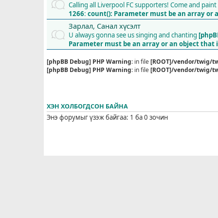
Calling all Liverpool FC supporters! Come and pai
1266
:
count(): Parameter must be an array or 
Зарлал, Санал хүсэлт
U always gonna see us singing and chanting
[phpB
Parameter must be an array or an object tha
[phpBB Debug] PHP Warning
: in file
[ROOT]/vendor/twig/tw
[phpBB Debug] PHP Warning
: in file
[ROOT]/vendor/twig/tw
ХЭН ХОЛБОГДСОН БАЙНА
Энэ форумыг үзэж байгаа: 1 ба 0 зочин