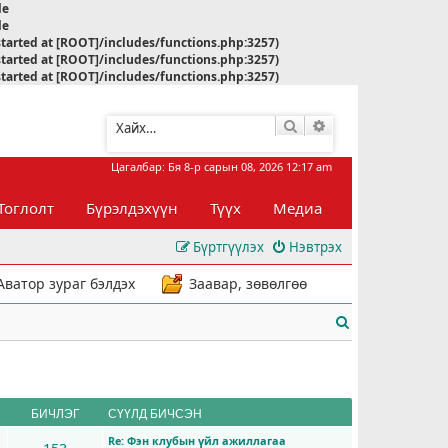
le
le
started at [ROOT]/includes/functions.php:3257)
started at [ROOT]/includes/functions.php:3257)
started at [ROOT]/includes/functions.php:3257)
Хайлт
Нарийвчилсан хай
Цагалбар: Бя 8-р сарын 08, 2026 12:17 am
Тоглолт
Бүрэлдэхүүн
Түүх
Медиа
Бүртгүүлэх
Нэвтрэх
Аватор зураг бэлдэх
Заавар, зөвөлгөө
Х
а
й
л
БИЧЛЭГ
СҮҮЛД БИЧСЭН
Re: Фэн клубын үйл ажиллагаа
т