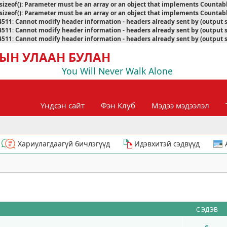
sizeof(): Parameter must be an array or an object that implements Countab
sizeof(): Parameter must be an array or an object that implements Countab
4511
:
Cannot modify header information - headers already sent by (output 
4511
:
Cannot modify header information - headers already sent by (output 
4511
:
Cannot modify header information - headers already sent by (output 
ЫН УЛААН БУЛАН
You Will Never Walk Alone
Үндсэн сайт
Фэн Клуб
Мэдээ мэдээлэл
Хариулагдаагүй бичлэгүүд
Идэвхитэй сэдвүүд
СЭДЭВ