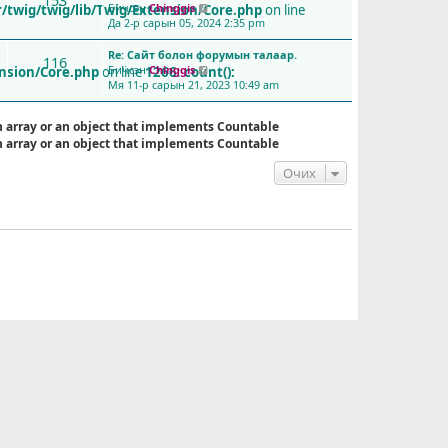
153
Бичсэн
Chinggis
/twig/twig/lib/Twig/Extension/Core.php
on line
С
Да 2-р сарын 05, 2024 2:35 pm
ү
ү
Re: Сайт болон форумын талаар.
л
116
Бичсэн
Chinggis
и
ension/Core.php
on line
1266
:
count():
С
Мя 11-р сарын 21, 2023 10:49 am
й
ү
н
ү
б
л
n array or an object that implements Countable
и
и
n array or an object that implements Countable
ч
й
л
н
Очих
э
б
г
и
ү
ч
з
л
э
э
х
г
ү
з
э
х