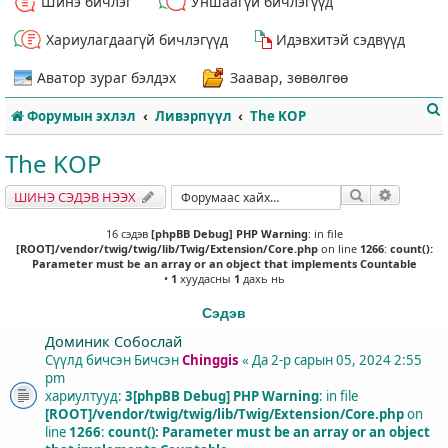
Шинэ бичлэг
Уншаагүй бичлэгүүд
Хариулагдаагүй бичлэгүүд
Идэвхитэй сэдвүүд
Аватор зураг бэлдэх
Заавар, зөвөлгөө
Форумын эхлэл
Ливэрпүүл
The KOP
The KOP
Хайлт
Нарийвч
ШИНЭ СЭДЭВ НЭЭХ
т
16 сэдэв
[phpBB Debug] PHP Warning
: in file
[ROOT]/vendor/twig/twig/lib/Twig/Extension/Core.php
on line
1266
:
count():
Parameter must be an array or an object that implements Countable
•
1
хуудасны
1
дахь нь
Сэдэв
Доминик Собослай
Сүүлд бичсэн Бичсэн
Chinggis
«
Да 2-р сарын 05, 2024 2:55
pm
хариултууд:
3
[phpBB Debug] PHP Warning
: in file
[ROOT]/vendor/twig/twig/lib/Twig/Extension/Core.php
on
line
1266
:
count(): Parameter must be an array or an object