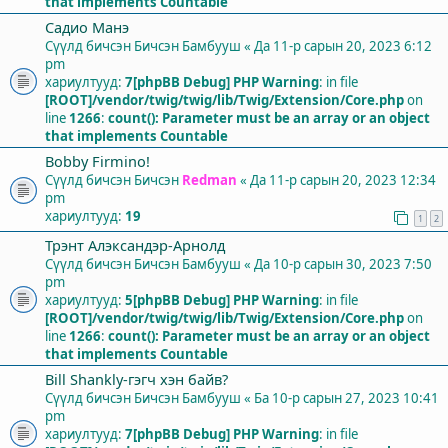
that implements Countable
Садио Манэ
Сүүлд бичсэн Бичсэн
Бамбууш
«
Да 11-р сарын 20, 2023 6:12
pm
хариултууд:
7
[phpBB Debug] PHP Warning
: in file
[ROOT]/vendor/twig/twig/lib/Twig/Extension/Core.php
on
line
1266
:
count(): Parameter must be an array or an object
that implements Countable
Bobby Firmino!
Сүүлд бичсэн Бичсэн
Redman
«
Да 11-р сарын 20, 2023 12:34
pm
хариултууд:
19
1
2
Трэнт Алэксандэр-Арнолд
Сүүлд бичсэн Бичсэн
Бамбууш
«
Да 10-р сарын 30, 2023 7:50
pm
хариултууд:
5
[phpBB Debug] PHP Warning
: in file
[ROOT]/vendor/twig/twig/lib/Twig/Extension/Core.php
on
line
1266
:
count(): Parameter must be an array or an object
that implements Countable
Bill Shankly-гэгч хэн байв?
Сүүлд бичсэн Бичсэн
Бамбууш
«
Ба 10-р сарын 27, 2023 10:41
pm
хариултууд:
7
[phpBB Debug] PHP Warning
: in file