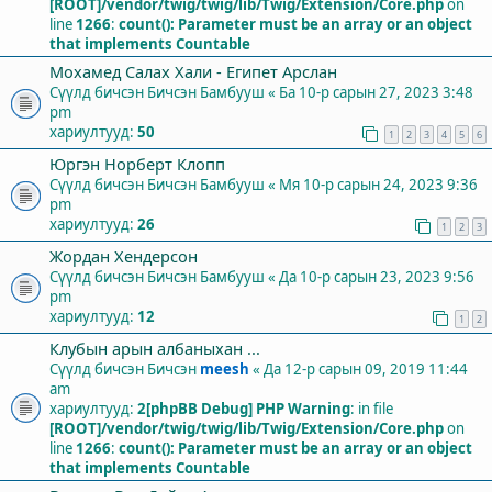
[ROOT]/vendor/twig/twig/lib/Twig/Extension/Core.php
on
line
1266
:
count(): Parameter must be an array or an object
that implements Countable
Мохамед Салах Хали - Египет Арслан
Сүүлд бичсэн Бичсэн
Бамбууш
«
Ба 10-р сарын 27, 2023 3:48
pm
хариултууд:
50
1
2
3
4
5
6
Юргэн Норберт Клопп
Сүүлд бичсэн Бичсэн
Бамбууш
«
Мя 10-р сарын 24, 2023 9:36
pm
хариултууд:
26
1
2
3
Жордан Хендерсон
Сүүлд бичсэн Бичсэн
Бамбууш
«
Да 10-р сарын 23, 2023 9:56
pm
хариултууд:
12
1
2
Клубын арын албаныхан ...
Сүүлд бичсэн Бичсэн
meesh
«
Да 12-р сарын 09, 2019 11:44
am
хариултууд:
2
[phpBB Debug] PHP Warning
: in file
[ROOT]/vendor/twig/twig/lib/Twig/Extension/Core.php
on
line
1266
:
count(): Parameter must be an array or an object
that implements Countable