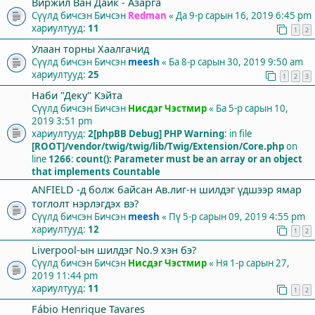
Виржил Ван Дайк - Азарга
Сүүлд бичсэн Бичсэн
Redman
«
Да 9-р сарын 16, 2019 6:45 pm
хариултууд:
11
1
2
Улаан торны Хаалгачид
Сүүлд бичсэн Бичсэн
meesh
«
Ба 8-р сарын 30, 2019 9:50 am
хариултууд:
25
1
2
3
Наби "Деку" Кэйта
Сүүлд бичсэн Бичсэн
Нисдэг Чэстмир
«
Ба 5-р сарын 10,
2019 3:51 pm
хариултууд:
2
[phpBB Debug] PHP Warning
: in file
[ROOT]/vendor/twig/twig/lib/Twig/Extension/Core.php
on
line
1266
:
count(): Parameter must be an array or an object
that implements Countable
ANFIELD -д болж байсан Ав.лиг-н шилдэг үдшээр ямар
тоглолт нэрлэгдэх вэ?
Сүүлд бичсэн Бичсэн
meesh
«
Пү 5-р сарын 09, 2019 4:55 pm
хариултууд:
12
1
2
Liverpool-ын шилдэг No.9 хэн бэ?
Сүүлд бичсэн Бичсэн
Нисдэг Чэстмир
«
Ня 1-р сарын 27,
2019 11:44 pm
хариултууд:
11
1
2
Fábio Henrique Tavares