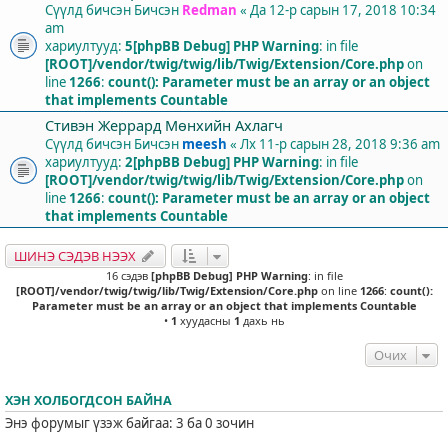
Сүүлд бичсэн Бичсэн
Redman
«
Да 12-р сарын 17, 2018 10:34
am
хариултууд:
5
[phpBB Debug] PHP Warning
: in file
[ROOT]/vendor/twig/twig/lib/Twig/Extension/Core.php
on
line
1266
:
count(): Parameter must be an array or an object
that implements Countable
Стивэн Жеррард Мөнхийн Ахлагч
Сүүлд бичсэн Бичсэн
meesh
«
Лх 11-р сарын 28, 2018 9:36 am
хариултууд:
2
[phpBB Debug] PHP Warning
: in file
[ROOT]/vendor/twig/twig/lib/Twig/Extension/Core.php
on
line
1266
:
count(): Parameter must be an array or an object
that implements Countable
ШИНЭ СЭДЭВ НЭЭХ
16 сэдэв
[phpBB Debug] PHP Warning
: in file
[ROOT]/vendor/twig/twig/lib/Twig/Extension/Core.php
on line
1266
:
count():
Parameter must be an array or an object that implements Countable
•
1
хуудасны
1
дахь нь
Очих
ХЭН ХОЛБОГДСОН БАЙНА
Энэ форумыг үзэж байгаа: 3 ба 0 зочин