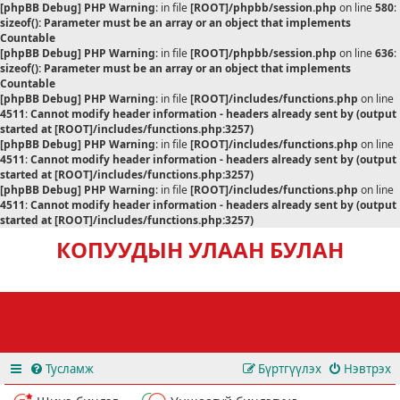
[phpBB Debug] PHP Warning
: in file
[ROOT]/phpbb/session.php
on line
580
:
sizeof(): Parameter must be an array or an object that implements
Countable
[phpBB Debug] PHP Warning
: in file
[ROOT]/phpbb/session.php
on line
636
:
sizeof(): Parameter must be an array or an object that implements
Countable
[phpBB Debug] PHP Warning
: in file
[ROOT]/includes/functions.php
on line
4511
:
Cannot modify header information - headers already sent by (output
started at [ROOT]/includes/functions.php:3257)
[phpBB Debug] PHP Warning
: in file
[ROOT]/includes/functions.php
on line
4511
:
Cannot modify header information - headers already sent by (output
started at [ROOT]/includes/functions.php:3257)
[phpBB Debug] PHP Warning
: in file
[ROOT]/includes/functions.php
on line
4511
:
Cannot modify header information - headers already sent by (output
started at [ROOT]/includes/functions.php:3257)
КОПУУДЫН УЛААН БУЛАН
Тусламж
Бүртгүүлэх
Нэвтрэх