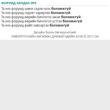
ФОРУМД ХАНДАХ ЭРХ
Та энэ форумд шинэ сэдэв нээх
боломжгүй
Та энэ форумд сэдэвт хариулах
боломжгүй
Та энэ форумд өөрийн бичлэгээ засах
боломжгүй
Та энэ форумд өөрийн бичлэгээ устгах
боломжгүй
Та энэ форумд файл хавсаргах
боломжгүй
Дизайн болон Хөгжүүлэлтийг
ЛИВЭРПҮҮЛИЙН ХӨГЖӨӨН ДЭМЖИГЧДИЙН КЛУБ © 2017 ОН