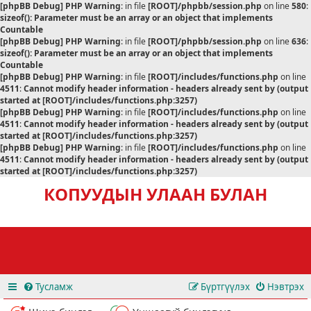
[phpBB Debug] PHP Warning
: in file
[ROOT]/phpbb/session.php
on line
580
:
sizeof(): Parameter must be an array or an object that implements
Countable
[phpBB Debug] PHP Warning
: in file
[ROOT]/phpbb/session.php
on line
636
:
sizeof(): Parameter must be an array or an object that implements
Countable
[phpBB Debug] PHP Warning
: in file
[ROOT]/includes/functions.php
on line
4511
:
Cannot modify header information - headers already sent by (output
started at [ROOT]/includes/functions.php:3257)
[phpBB Debug] PHP Warning
: in file
[ROOT]/includes/functions.php
on line
4511
:
Cannot modify header information - headers already sent by (output
started at [ROOT]/includes/functions.php:3257)
[phpBB Debug] PHP Warning
: in file
[ROOT]/includes/functions.php
on line
4511
:
Cannot modify header information - headers already sent by (output
started at [ROOT]/includes/functions.php:3257)
КОПУУДЫН УЛААН БУЛАН
Тусламж
Бүртгүүлэх
Нэвтрэх