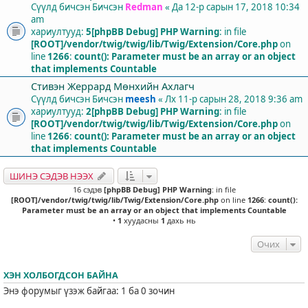
Сүүлд бичсэн Бичсэн
Redman
«
Да 12-р сарын 17, 2018 10:34
am
хариултууд:
5
[phpBB Debug] PHP Warning
: in file
[ROOT]/vendor/twig/twig/lib/Twig/Extension/Core.php
on
line
1266
:
count(): Parameter must be an array or an object
that implements Countable
Стивэн Жеррард Мөнхийн Ахлагч
Сүүлд бичсэн Бичсэн
meesh
«
Лх 11-р сарын 28, 2018 9:36 am
хариултууд:
2
[phpBB Debug] PHP Warning
: in file
[ROOT]/vendor/twig/twig/lib/Twig/Extension/Core.php
on
line
1266
:
count(): Parameter must be an array or an object
that implements Countable
ШИНЭ СЭДЭВ НЭЭХ
16 сэдэв
[phpBB Debug] PHP Warning
: in file
[ROOT]/vendor/twig/twig/lib/Twig/Extension/Core.php
on line
1266
:
count():
Parameter must be an array or an object that implements Countable
•
1
хуудасны
1
дахь нь
Очих
ХЭН ХОЛБОГДСОН БАЙНА
Энэ форумыг үзэж байгаа: 1 ба 0 зочин