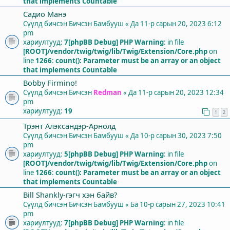
that implements Countable
Садио Манэ
Сүүлд бичсэн Бичсэн
Бамбууш
«
Да 11-р сарын 20, 2023 6:12
pm
хариултууд:
7
[phpBB Debug] PHP Warning
: in file
[ROOT]/vendor/twig/twig/lib/Twig/Extension/Core.php
on
line
1266
:
count(): Parameter must be an array or an object
that implements Countable
Bobby Firmino!
Сүүлд бичсэн Бичсэн
Redman
«
Да 11-р сарын 20, 2023 12:34
pm
хариултууд:
19
1
2
Трэнт Алэксандэр-Арнолд
Сүүлд бичсэн Бичсэн
Бамбууш
«
Да 10-р сарын 30, 2023 7:50
pm
хариултууд:
5
[phpBB Debug] PHP Warning
: in file
[ROOT]/vendor/twig/twig/lib/Twig/Extension/Core.php
on
line
1266
:
count(): Parameter must be an array or an object
that implements Countable
Bill Shankly-гэгч хэн байв?
Сүүлд бичсэн Бичсэн
Бамбууш
«
Ба 10-р сарын 27, 2023 10:41
pm
хариултууд:
7
[phpBB Debug] PHP Warning
: in file