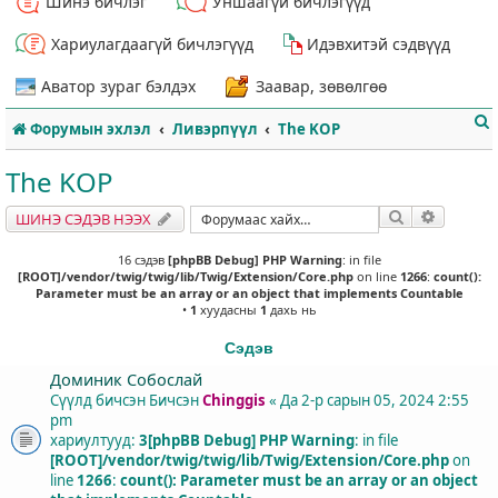
Шинэ бичлэг
Уншаагүй бичлэгүүд
Хариулагдаагүй бичлэгүүд
Идэвхитэй сэдвүүд
Аватор зураг бэлдэх
Заавар, зөвөлгөө
Форумын эхлэл
Ливэрпүүл
The KOP
The KOP
Хайлт
Нарийвч
ШИНЭ СЭДЭВ НЭЭХ
т
16 сэдэв
[phpBB Debug] PHP Warning
: in file
[ROOT]/vendor/twig/twig/lib/Twig/Extension/Core.php
on line
1266
:
count():
Parameter must be an array or an object that implements Countable
•
1
хуудасны
1
дахь нь
Сэдэв
Доминик Собослай
Сүүлд бичсэн Бичсэн
Chinggis
«
Да 2-р сарын 05, 2024 2:55
pm
хариултууд:
3
[phpBB Debug] PHP Warning
: in file
[ROOT]/vendor/twig/twig/lib/Twig/Extension/Core.php
on
line
1266
:
count(): Parameter must be an array or an object