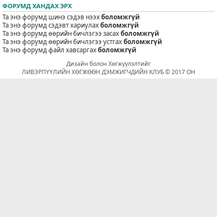
ФОРУМД ХАНДАХ ЭРХ
Та энэ форумд шинэ сэдэв нээх
боломжгүй
Та энэ форумд сэдэвт хариулах
боломжгүй
Та энэ форумд өөрийн бичлэгээ засах
боломжгүй
Та энэ форумд өөрийн бичлэгээ устгах
боломжгүй
Та энэ форумд файл хавсаргах
боломжгүй
Дизайн болон Хөгжүүлэлтийг
ЛИВЭРПҮҮЛИЙН ХӨГЖӨӨН ДЭМЖИГЧДИЙН КЛУБ © 2017 ОН