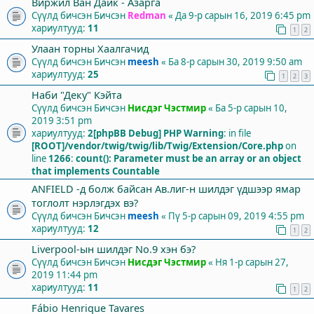
Виржил Ван Дайк - Азарга
Сүүлд бичсэн Бичсэн
Redman
«
Да 9-р сарын 16, 2019 6:45 pm
хариултууд:
11
1
2
Улаан торны Хаалгачид
Сүүлд бичсэн Бичсэн
meesh
«
Ба 8-р сарын 30, 2019 9:50 am
хариултууд:
25
1
2
3
Наби "Деку" Кэйта
Сүүлд бичсэн Бичсэн
Нисдэг Чэстмир
«
Ба 5-р сарын 10,
2019 3:51 pm
хариултууд:
2
[phpBB Debug] PHP Warning
: in file
[ROOT]/vendor/twig/twig/lib/Twig/Extension/Core.php
on
line
1266
:
count(): Parameter must be an array or an object
that implements Countable
ANFIELD -д болж байсан Ав.лиг-н шилдэг үдшээр ямар
тоглолт нэрлэгдэх вэ?
Сүүлд бичсэн Бичсэн
meesh
«
Пү 5-р сарын 09, 2019 4:55 pm
хариултууд:
12
1
2
Liverpool-ын шилдэг No.9 хэн бэ?
Сүүлд бичсэн Бичсэн
Нисдэг Чэстмир
«
Ня 1-р сарын 27,
2019 11:44 pm
хариултууд:
11
1
2
Fábio Henrique Tavares