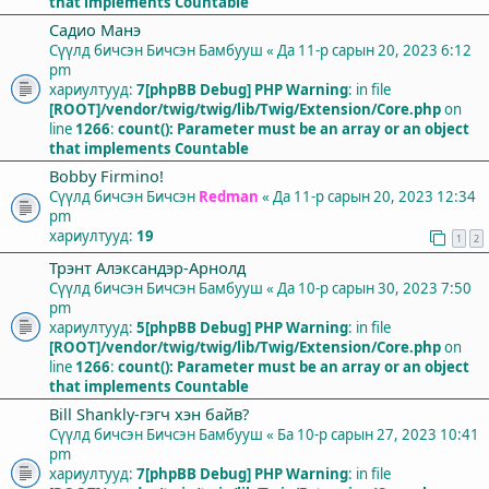
that implements Countable
Садио Манэ
Сүүлд бичсэн Бичсэн
Бамбууш
«
Да 11-р сарын 20, 2023 6:12
pm
хариултууд:
7
[phpBB Debug] PHP Warning
: in file
[ROOT]/vendor/twig/twig/lib/Twig/Extension/Core.php
on
line
1266
:
count(): Parameter must be an array or an object
that implements Countable
Bobby Firmino!
Сүүлд бичсэн Бичсэн
Redman
«
Да 11-р сарын 20, 2023 12:34
pm
хариултууд:
19
1
2
Трэнт Алэксандэр-Арнолд
Сүүлд бичсэн Бичсэн
Бамбууш
«
Да 10-р сарын 30, 2023 7:50
pm
хариултууд:
5
[phpBB Debug] PHP Warning
: in file
[ROOT]/vendor/twig/twig/lib/Twig/Extension/Core.php
on
line
1266
:
count(): Parameter must be an array or an object
that implements Countable
Bill Shankly-гэгч хэн байв?
Сүүлд бичсэн Бичсэн
Бамбууш
«
Ба 10-р сарын 27, 2023 10:41
pm
хариултууд:
7
[phpBB Debug] PHP Warning
: in file