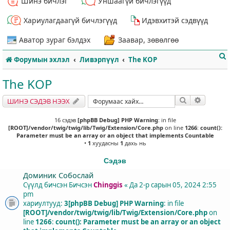
Шинэ бичлэг
Уншаагүй бичлэгүүд
Хариулагдаагүй бичлэгүүд
Идэвхитэй сэдвүүд
Аватор зураг бэлдэх
Заавар, зөвөлгөө
Форумын эхлэл
Ливэрпүүл
The KOP
The KOP
Хайлт
Нарийвч
ШИНЭ СЭДЭВ НЭЭХ
т
16 сэдэв
[phpBB Debug] PHP Warning
: in file
[ROOT]/vendor/twig/twig/lib/Twig/Extension/Core.php
on line
1266
:
count():
Parameter must be an array or an object that implements Countable
•
1
хуудасны
1
дахь нь
Сэдэв
Доминик Собослай
Сүүлд бичсэн Бичсэн
Chinggis
«
Да 2-р сарын 05, 2024 2:55
pm
хариултууд:
3
[phpBB Debug] PHP Warning
: in file
[ROOT]/vendor/twig/twig/lib/Twig/Extension/Core.php
on
line
1266
:
count(): Parameter must be an array or an object