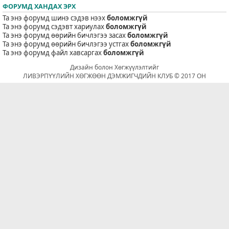
ФОРУМД ХАНДАХ ЭРХ
Та энэ форумд шинэ сэдэв нээх
боломжгүй
Та энэ форумд сэдэвт хариулах
боломжгүй
Та энэ форумд өөрийн бичлэгээ засах
боломжгүй
Та энэ форумд өөрийн бичлэгээ устгах
боломжгүй
Та энэ форумд файл хавсаргах
боломжгүй
Дизайн болон Хөгжүүлэлтийг
ЛИВЭРПҮҮЛИЙН ХӨГЖӨӨН ДЭМЖИГЧДИЙН КЛУБ © 2017 ОН