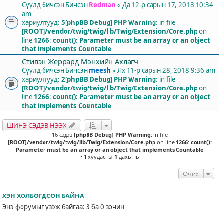
Сүүлд бичсэн Бичсэн
Redman
«
Да 12-р сарын 17, 2018 10:34
am
хариултууд:
5
[phpBB Debug] PHP Warning
: in file
[ROOT]/vendor/twig/twig/lib/Twig/Extension/Core.php
on
line
1266
:
count(): Parameter must be an array or an object
that implements Countable
Стивэн Жеррард Мөнхийн Ахлагч
Сүүлд бичсэн Бичсэн
meesh
«
Лх 11-р сарын 28, 2018 9:36 am
хариултууд:
2
[phpBB Debug] PHP Warning
: in file
[ROOT]/vendor/twig/twig/lib/Twig/Extension/Core.php
on
line
1266
:
count(): Parameter must be an array or an object
that implements Countable
ШИНЭ СЭДЭВ НЭЭХ
16 сэдэв
[phpBB Debug] PHP Warning
: in file
[ROOT]/vendor/twig/twig/lib/Twig/Extension/Core.php
on line
1266
:
count():
Parameter must be an array or an object that implements Countable
•
1
хуудасны
1
дахь нь
Очих
ХЭН ХОЛБОГДСОН БАЙНА
Энэ форумыг үзэж байгаа: 3 ба 0 зочин