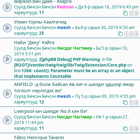
Виржил Ван Дайк - Азарга
Сүүлд бичсэн Бичсэн
Redman
«
Да 9-р сарын 16, 2019 6:45 pm
хариултууд:
11
1
2
Улаан торны Хаалгачид
Сүүлд бичсэн Бичсэн
meesh
«
Ба 8-р сарын 30, 2019 9:50 am
хариултууд:
25
1
2
3
Наби "Деку" Кэйта
Сүүлд бичсэн Бичсэн
Нисдэг Чэстмир
«
Ба 5-р сарын 10,
2019 3:51 pm
хариултууд:
2
[phpBB Debug] PHP Warning
: in file
[ROOT]/vendor/twig/twig/lib/Twig/Extension/Core.php
on
line
1266
:
count(): Parameter must be an array or an object
that implements Countable
ANFIELD -д болж байсан Ав.лиг-н шилдэг үдшээр ямар
тоглолт нэрлэгдэх вэ?
Сүүлд бичсэн Бичсэн
meesh
«
Пү 5-р сарын 09, 2019 4:55 pm
хариултууд:
12
1
2
Liverpool-ын шилдэг No.9 хэн бэ?
Сүүлд бичсэн Бичсэн
Нисдэг Чэстмир
«
Ня 1-р сарын 27,
2019 11:44 pm
хариултууд:
11
1
2
Fábio Henrique Tavares