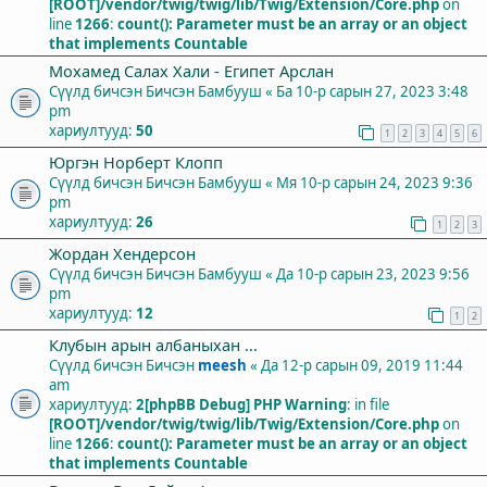
[ROOT]/vendor/twig/twig/lib/Twig/Extension/Core.php
on
line
1266
:
count(): Parameter must be an array or an object
that implements Countable
Мохамед Салах Хали - Египет Арслан
Сүүлд бичсэн Бичсэн
Бамбууш
«
Ба 10-р сарын 27, 2023 3:48
pm
хариултууд:
50
1
2
3
4
5
6
Юргэн Норберт Клопп
Сүүлд бичсэн Бичсэн
Бамбууш
«
Мя 10-р сарын 24, 2023 9:36
pm
хариултууд:
26
1
2
3
Жордан Хендерсон
Сүүлд бичсэн Бичсэн
Бамбууш
«
Да 10-р сарын 23, 2023 9:56
pm
хариултууд:
12
1
2
Клубын арын албаныхан ...
Сүүлд бичсэн Бичсэн
meesh
«
Да 12-р сарын 09, 2019 11:44
am
хариултууд:
2
[phpBB Debug] PHP Warning
: in file
[ROOT]/vendor/twig/twig/lib/Twig/Extension/Core.php
on
line
1266
:
count(): Parameter must be an array or an object
that implements Countable