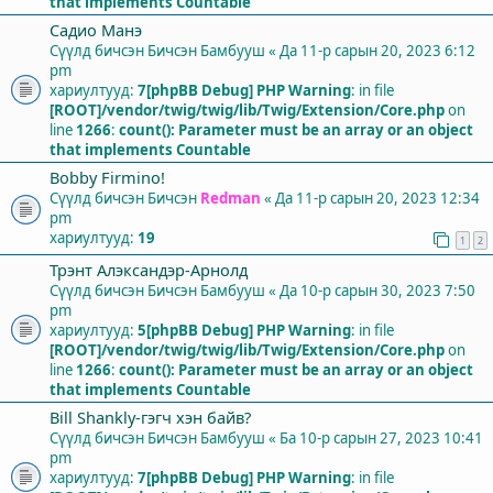
that implements Countable
Садио Манэ
Сүүлд бичсэн Бичсэн
Бамбууш
«
Да 11-р сарын 20, 2023 6:12
pm
хариултууд:
7
[phpBB Debug] PHP Warning
: in file
[ROOT]/vendor/twig/twig/lib/Twig/Extension/Core.php
on
line
1266
:
count(): Parameter must be an array or an object
that implements Countable
Bobby Firmino!
Сүүлд бичсэн Бичсэн
Redman
«
Да 11-р сарын 20, 2023 12:34
pm
хариултууд:
19
1
2
Трэнт Алэксандэр-Арнолд
Сүүлд бичсэн Бичсэн
Бамбууш
«
Да 10-р сарын 30, 2023 7:50
pm
хариултууд:
5
[phpBB Debug] PHP Warning
: in file
[ROOT]/vendor/twig/twig/lib/Twig/Extension/Core.php
on
line
1266
:
count(): Parameter must be an array or an object
that implements Countable
Bill Shankly-гэгч хэн байв?
Сүүлд бичсэн Бичсэн
Бамбууш
«
Ба 10-р сарын 27, 2023 10:41
pm
хариултууд:
7
[phpBB Debug] PHP Warning
: in file