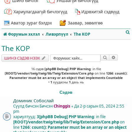
Шинэ бичлэг
Уншаагүй бичлэгүүд
Хариулагдаагүй бичлэгүүд
Идэвхитэй сэдвүүд
Аватор зураг бэлдэх
Заавар, зөвөлгөө
Форумын эхлэл
Ливэрпүүл
The KOP
The KOP
Хайлт
Нарийвч
ШИНЭ СЭДЭВ НЭЭХ
т
16 сэдэв
[phpBB Debug] PHP Warning
: in file
[ROOT]/vendor/twig/twig/lib/Twig/Extension/Core.php
on line
1266
:
count():
Parameter must be an array or an object that implements Countable
•
1
хуудасны
1
дахь нь
Сэдэв
Доминик Собослай
Сүүлд бичсэн Бичсэн
Chinggis
«
Да 2-р сарын 05, 2024 2:55
pm
хариултууд:
3
[phpBB Debug] PHP Warning
: in file
[ROOT]/vendor/twig/twig/lib/Twig/Extension/Core.php
on
line
1266
:
count(): Parameter must be an array or an object