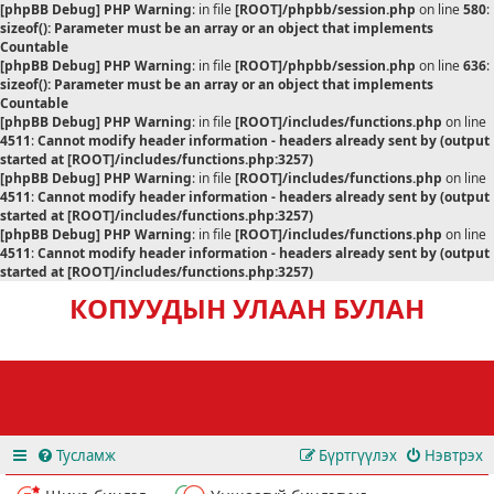
[phpBB Debug] PHP Warning
: in file
[ROOT]/phpbb/session.php
on line
580
:
sizeof(): Parameter must be an array or an object that implements
Countable
[phpBB Debug] PHP Warning
: in file
[ROOT]/phpbb/session.php
on line
636
:
sizeof(): Parameter must be an array or an object that implements
Countable
[phpBB Debug] PHP Warning
: in file
[ROOT]/includes/functions.php
on line
4511
:
Cannot modify header information - headers already sent by (output
started at [ROOT]/includes/functions.php:3257)
[phpBB Debug] PHP Warning
: in file
[ROOT]/includes/functions.php
on line
4511
:
Cannot modify header information - headers already sent by (output
started at [ROOT]/includes/functions.php:3257)
[phpBB Debug] PHP Warning
: in file
[ROOT]/includes/functions.php
on line
4511
:
Cannot modify header information - headers already sent by (output
started at [ROOT]/includes/functions.php:3257)
КОПУУДЫН УЛААН БУЛАН
Тусламж
Бүртгүүлэх
Нэвтрэх