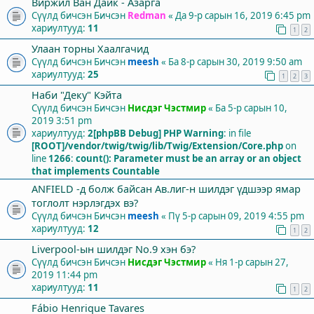
Виржил Ван Дайк - Азарга
Сүүлд бичсэн Бичсэн
Redman
«
Да 9-р сарын 16, 2019 6:45 pm
хариултууд:
11
1
2
Улаан торны Хаалгачид
Сүүлд бичсэн Бичсэн
meesh
«
Ба 8-р сарын 30, 2019 9:50 am
хариултууд:
25
1
2
3
Наби "Деку" Кэйта
Сүүлд бичсэн Бичсэн
Нисдэг Чэстмир
«
Ба 5-р сарын 10,
2019 3:51 pm
хариултууд:
2
[phpBB Debug] PHP Warning
: in file
[ROOT]/vendor/twig/twig/lib/Twig/Extension/Core.php
on
line
1266
:
count(): Parameter must be an array or an object
that implements Countable
ANFIELD -д болж байсан Ав.лиг-н шилдэг үдшээр ямар
тоглолт нэрлэгдэх вэ?
Сүүлд бичсэн Бичсэн
meesh
«
Пү 5-р сарын 09, 2019 4:55 pm
хариултууд:
12
1
2
Liverpool-ын шилдэг No.9 хэн бэ?
Сүүлд бичсэн Бичсэн
Нисдэг Чэстмир
«
Ня 1-р сарын 27,
2019 11:44 pm
хариултууд:
11
1
2
Fábio Henrique Tavares