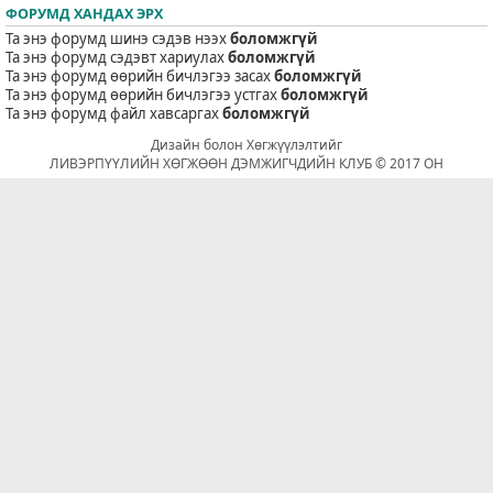
ФОРУМД ХАНДАХ ЭРХ
Та энэ форумд шинэ сэдэв нээх
боломжгүй
Та энэ форумд сэдэвт хариулах
боломжгүй
Та энэ форумд өөрийн бичлэгээ засах
боломжгүй
Та энэ форумд өөрийн бичлэгээ устгах
боломжгүй
Та энэ форумд файл хавсаргах
боломжгүй
Дизайн болон Хөгжүүлэлтийг
ЛИВЭРПҮҮЛИЙН ХӨГЖӨӨН ДЭМЖИГЧДИЙН КЛУБ © 2017 ОН