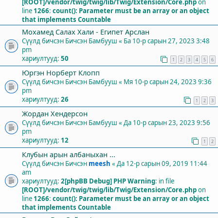
[ROOT]/vendor/twig/twig/lib/Twig/Extension/Core.php
on
line
1266
:
count(): Parameter must be an array or an object
that implements Countable
Мохамед Салах Хали - Египет Арслан
Сүүлд бичсэн Бичсэн
Бамбууш
«
Ба 10-р сарын 27, 2023 3:48
pm
хариултууд:
50
1
2
3
4
5
6
Юргэн Норберт Клопп
Сүүлд бичсэн Бичсэн
Бамбууш
«
Мя 10-р сарын 24, 2023 9:36
pm
хариултууд:
26
1
2
3
Жордан Хендерсон
Сүүлд бичсэн Бичсэн
Бамбууш
«
Да 10-р сарын 23, 2023 9:56
pm
хариултууд:
12
1
2
Клубын арын албаныхан ...
Сүүлд бичсэн Бичсэн
meesh
«
Да 12-р сарын 09, 2019 11:44
am
хариултууд:
2
[phpBB Debug] PHP Warning
: in file
[ROOT]/vendor/twig/twig/lib/Twig/Extension/Core.php
on
line
1266
:
count(): Parameter must be an array or an object
that implements Countable