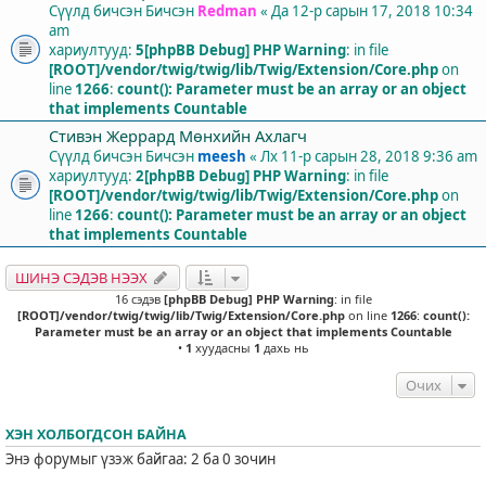
Сүүлд бичсэн Бичсэн
Redman
«
Да 12-р сарын 17, 2018 10:34
am
хариултууд:
5
[phpBB Debug] PHP Warning
: in file
[ROOT]/vendor/twig/twig/lib/Twig/Extension/Core.php
on
line
1266
:
count(): Parameter must be an array or an object
that implements Countable
Стивэн Жеррард Мөнхийн Ахлагч
Сүүлд бичсэн Бичсэн
meesh
«
Лх 11-р сарын 28, 2018 9:36 am
хариултууд:
2
[phpBB Debug] PHP Warning
: in file
[ROOT]/vendor/twig/twig/lib/Twig/Extension/Core.php
on
line
1266
:
count(): Parameter must be an array or an object
that implements Countable
ШИНЭ СЭДЭВ НЭЭХ
16 сэдэв
[phpBB Debug] PHP Warning
: in file
[ROOT]/vendor/twig/twig/lib/Twig/Extension/Core.php
on line
1266
:
count():
Parameter must be an array or an object that implements Countable
•
1
хуудасны
1
дахь нь
Очих
ХЭН ХОЛБОГДСОН БАЙНА
Энэ форумыг үзэж байгаа: 2 ба 0 зочин