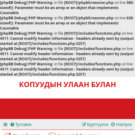
[phpBB Debug] PHP Warning
: in file
[ROOT]/phpbb/session.php
on line
580
:
sizeof(): Parameter must be an array or an object that implements
Countable
[phpBB Debug] PHP Warning
: in file
[ROOT]/phpbb/session.php
on line
636
:
sizeof(): Parameter must be an array or an object that implements
Countable
[phpBB Debug] PHP Warning
: in file
[ROOT]/includes/functions.php
on line
4511
:
Cannot modify header information - headers already sent by (output
started at [ROOT]/includes/functions.php:3257)
[phpBB Debug] PHP Warning
: in file
[ROOT]/includes/functions.php
on line
4511
:
Cannot modify header information - headers already sent by (output
started at [ROOT]/includes/functions.php:3257)
[phpBB Debug] PHP Warning
: in file
[ROOT]/includes/functions.php
on line
4511
:
Cannot modify header information - headers already sent by (output
started at [ROOT]/includes/functions.php:3257)
КОПУУДЫН УЛААН БУЛАН
Тусламж
Бүртгүүлэх
Нэвтрэх