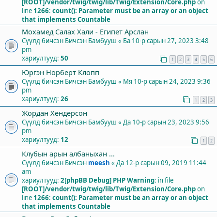
[ROOT]/vendor/twig/twig/lib/Twig/Extension/Core.php
on
line
1266
:
count(): Parameter must be an array or an object
that implements Countable
Мохамед Салах Хали - Египет Арслан
Сүүлд бичсэн Бичсэн
Бамбууш
«
Ба 10-р сарын 27, 2023 3:48
pm
хариултууд:
50
1
2
3
4
5
6
Юргэн Норберт Клопп
Сүүлд бичсэн Бичсэн
Бамбууш
«
Мя 10-р сарын 24, 2023 9:36
pm
хариултууд:
26
1
2
3
Жордан Хендерсон
Сүүлд бичсэн Бичсэн
Бамбууш
«
Да 10-р сарын 23, 2023 9:56
pm
хариултууд:
12
1
2
Клубын арын албаныхан ...
Сүүлд бичсэн Бичсэн
meesh
«
Да 12-р сарын 09, 2019 11:44
am
хариултууд:
2
[phpBB Debug] PHP Warning
: in file
[ROOT]/vendor/twig/twig/lib/Twig/Extension/Core.php
on
line
1266
:
count(): Parameter must be an array or an object
that implements Countable