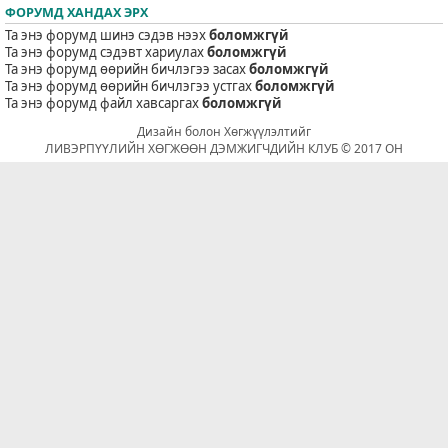
ФОРУМД ХАНДАХ ЭРХ
Та энэ форумд шинэ сэдэв нээх
боломжгүй
Та энэ форумд сэдэвт хариулах
боломжгүй
Та энэ форумд өөрийн бичлэгээ засах
боломжгүй
Та энэ форумд өөрийн бичлэгээ устгах
боломжгүй
Та энэ форумд файл хавсаргах
боломжгүй
Дизайн болон Хөгжүүлэлтийг
ЛИВЭРПҮҮЛИЙН ХӨГЖӨӨН ДЭМЖИГЧДИЙН КЛУБ © 2017 ОН