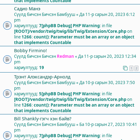
that implements Countable
Садио Манэ
Сүүлд бичсэн Бичсэн
Бамбууш
«
Да 11-р сарын 20, 2023 6:12
pm
хариултууд:
7
[phpBB Debug] PHP Warning
: in file
[ROOT]/vendor/twig/twig/lib/Twig/Extension/Core.php
on
line
1266
:
count(): Parameter must be an array or an object
that implements Countable
Bobby Firmino!
Сүүлд бичсэн Бичсэн
Redman
«
Да 11-р сарын 20, 2023 12:34
pm
хариултууд:
19
1
2
Трэнт Алэксандэр-Арнолд
Сүүлд бичсэн Бичсэн
Бамбууш
«
Да 10-р сарын 30, 2023 7:50
pm
хариултууд:
5
[phpBB Debug] PHP Warning
: in file
[ROOT]/vendor/twig/twig/lib/Twig/Extension/Core.php
on
line
1266
:
count(): Parameter must be an array or an object
that implements Countable
Bill Shankly-гэгч хэн байв?
Сүүлд бичсэн Бичсэн
Бамбууш
«
Ба 10-р сарын 27, 2023 10:41
pm
хариултууд:
7
[phpBB Debug] PHP Warning
: in file