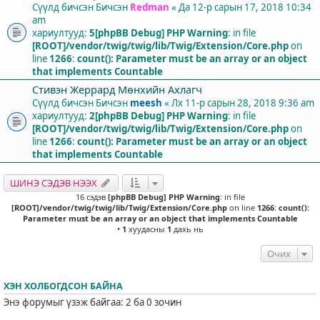
Сүүлд бичсэн Бичсэн
Redman
«
Да 12-р сарын 17, 2018 10:34
am
хариултууд:
5
[phpBB Debug] PHP Warning
: in file
[ROOT]/vendor/twig/twig/lib/Twig/Extension/Core.php
on
line
1266
:
count(): Parameter must be an array or an object
that implements Countable
Стивэн Жеррард Мөнхийн Ахлагч
Сүүлд бичсэн Бичсэн
meesh
«
Лх 11-р сарын 28, 2018 9:36 am
хариултууд:
2
[phpBB Debug] PHP Warning
: in file
[ROOT]/vendor/twig/twig/lib/Twig/Extension/Core.php
on
line
1266
:
count(): Parameter must be an array or an object
that implements Countable
ШИНЭ СЭДЭВ НЭЭХ
16 сэдэв
[phpBB Debug] PHP Warning
: in file
[ROOT]/vendor/twig/twig/lib/Twig/Extension/Core.php
on line
1266
:
count():
Parameter must be an array or an object that implements Countable
•
1
хуудасны
1
дахь нь
Очих
ХЭН ХОЛБОГДСОН БАЙНА
Энэ форумыг үзэж байгаа: 2 ба 0 зочин