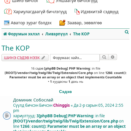
Шинэ бичлэг
Уншаагүй бичлэгүүд
Хариулагдаагүй бичлэгүүд
Идэвхитэй сэдвүүд
Аватор зураг бэлдэх
Заавар, зөвөлгөө
Форумын эхлэл
Ливэрпүүл
The KOP
The KOP
Хайлт
Нарийвч
ШИНЭ СЭДЭВ НЭЭХ
т
16 сэдэв
[phpBB Debug] PHP Warning
: in file
[ROOT]/vendor/twig/twig/lib/Twig/Extension/Core.php
on line
1266
:
count():
Parameter must be an array or an object that implements Countable
•
1
хуудасны
1
дахь нь
Сэдэв
Доминик Собослай
Сүүлд бичсэн Бичсэн
Chinggis
«
Да 2-р сарын 05, 2024 2:55
pm
хариултууд:
3
[phpBB Debug] PHP Warning
: in file
[ROOT]/vendor/twig/twig/lib/Twig/Extension/Core.php
on
line
1266
:
count(): Parameter must be an array or an object