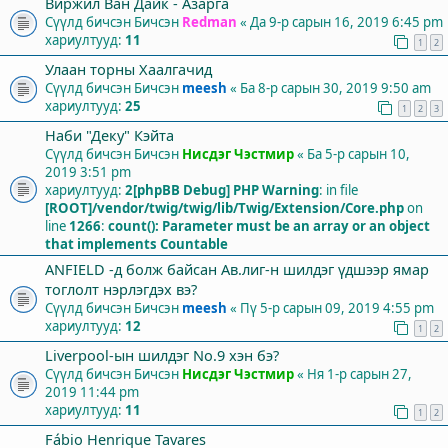
Виржил Ван Дайк - Азарга
Сүүлд бичсэн Бичсэн
Redman
«
Да 9-р сарын 16, 2019 6:45 pm
хариултууд:
11
1
2
Улаан торны Хаалгачид
Сүүлд бичсэн Бичсэн
meesh
«
Ба 8-р сарын 30, 2019 9:50 am
хариултууд:
25
1
2
3
Наби "Деку" Кэйта
Сүүлд бичсэн Бичсэн
Нисдэг Чэстмир
«
Ба 5-р сарын 10,
2019 3:51 pm
хариултууд:
2
[phpBB Debug] PHP Warning
: in file
[ROOT]/vendor/twig/twig/lib/Twig/Extension/Core.php
on
line
1266
:
count(): Parameter must be an array or an object
that implements Countable
ANFIELD -д болж байсан Ав.лиг-н шилдэг үдшээр ямар
тоглолт нэрлэгдэх вэ?
Сүүлд бичсэн Бичсэн
meesh
«
Пү 5-р сарын 09, 2019 4:55 pm
хариултууд:
12
1
2
Liverpool-ын шилдэг No.9 хэн бэ?
Сүүлд бичсэн Бичсэн
Нисдэг Чэстмир
«
Ня 1-р сарын 27,
2019 11:44 pm
хариултууд:
11
1
2
Fábio Henrique Tavares