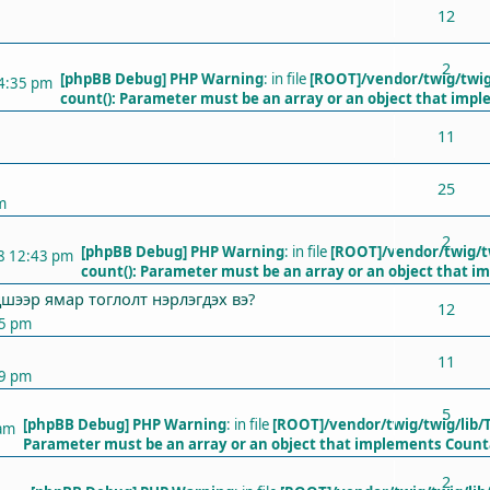
12
2
[phpBB Debug] PHP Warning
: in file
[ROOT]/vendor/twig/twig
 4:35 pm
count(): Parameter must be an array or an object that imp
11
25
m
2
[phpBB Debug] PHP Warning
: in file
[ROOT]/vendor/twig/t
18 12:43 pm
count(): Parameter must be an array or an object that 
дшээр ямар тоглолт нэрлэгдэх вэ?
12
05 pm
11
29 pm
5
[phpBB Debug] PHP Warning
: in file
[ROOT]/vendor/twig/twig/lib/
 am
Parameter must be an array or an object that implements Count
2