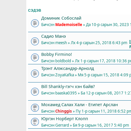
СЭДЭВ
Доминик Собослай
Бичсэн
Mademoiselle
» Да 10-р сарын 30, 2023
Садио Манэ
Бичсэн
meesh
» Лх 4-р сарын 25, 2018 6:43 pm
Bobby Firmino!
Бичсэн
boldbold
» Лх 1-р сарын 17, 2018 10:36 
Трэнт Алэксандэр-Арнолд
Бичсэн
ZoyaKafka
» Мя 5-р сарын 15, 2018 4:09
Bill Shankly-гэгч хэн байв?
Бичсэн
baaska0395
» Ба 12-р сарын 08, 2017 1:
Мохамед Салах Хали - Египет Арслан
Бичсэн
Chinggis
» Пү 1-р сарын 11, 2018 6:52 p
Юргэн Норберт Клопп
Бичсэн
Gerrard
» Бя 9-р сарын 16, 2017 5:40 pm