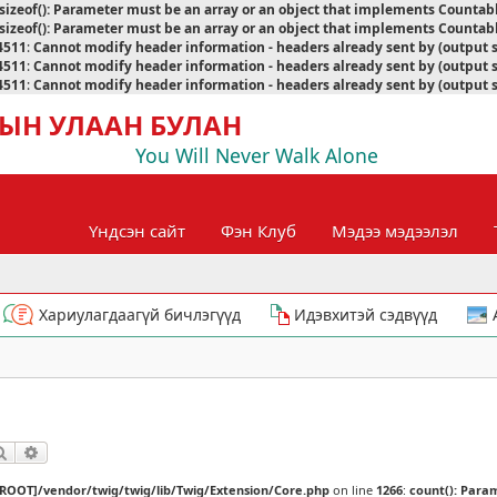
sizeof(): Parameter must be an array or an object that implements Countab
sizeof(): Parameter must be an array or an object that implements Countab
4511
:
Cannot modify header information - headers already sent by (output 
4511
:
Cannot modify header information - headers already sent by (output 
4511
:
Cannot modify header information - headers already sent by (output 
ЫН УЛААН БУЛАН
You Will Never Walk Alone
Үндсэн сайт
Фэн Клуб
Мэдээ мэдээлэл
Хариулагдаагүй бичлэгүүд
Идэвхитэй сэдвүүд
Хайлт
Нарийвчилсан хайлт
[ROOT]/vendor/twig/twig/lib/Twig/Extension/Core.php
on line
1266
:
count(): Para