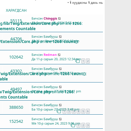
•
1
хуудасны
1
дахь нь
ХАРАГДСАН
СҮҮЛД БИЧСЭН
Бичсэн
Chinggis
55115
Да 2-р сарын 05, 2024 2:55 pm
g/lib/Twig/Extension/Core.php
on line
1266
:
plements Countable
Бичсэн
Бамбууш
44706
Да 11-р сарын 20, 2023 6:12 pm
/Extension/Core.php
on line
1266
:
count():
Бичсэн
Redman
102642
Да 11-р сарын 20, 2023 12:34 pm
1
2
Бичсэн
Бамбууш
43302
Да 10-р сарын 30, 2023 7:50 pm
Twig/Extension/Core.php
on line
1266
:
count():
able
Бичсэн
Бамбууш
49497
Ба 10-р сарын 27, 2023 10:41 pm
b/Twig/Extension/Core.php
on line
1266
:
ents Countable
Бичсэн
Бамбууш
388650
Ба 10-р сарын 27, 2023 3:48 pm
1
2
3
4
5
6
Бичсэн
Бамбууш
152542
Мя 10-р сарын 24, 2023 9:36 pm
1
2
3