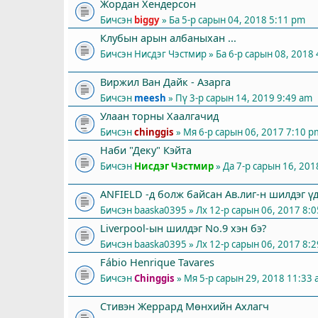
Жордан Хендерсон
Бичсэн
biggy
» Ба 5-р сарын 04, 2018 5:11 pm
Клубын арын албаныхан ...
Бичсэн
Нисдэг Чэстмир
» Ба 6-р сарын 08, 2018
Виржил Ван Дайк - Азарга
Бичсэн
meesh
» Пү 3-р сарын 14, 2019 9:49 am
Улаан торны Хаалгачид
Бичсэн
chinggis
» Мя 6-р сарын 06, 2017 7:10 p
Наби "Деку" Кэйта
Бичсэн
Нисдэг Чэстмир
» Да 7-р сарын 16, 20
ANFIELD -д болж байсан Ав.лиг-н шилдэг ү
Бичсэн
baaska0395
» Лх 12-р сарын 06, 2017 8:
Liverpool-ын шилдэг No.9 хэн бэ?
Бичсэн
baaska0395
» Лх 12-р сарын 06, 2017 8:
Fábio Henrique Tavares
Бичсэн
Chinggis
» Мя 5-р сарын 29, 2018 11:33
Стивэн Жеррард Мөнхийн Ахлагч