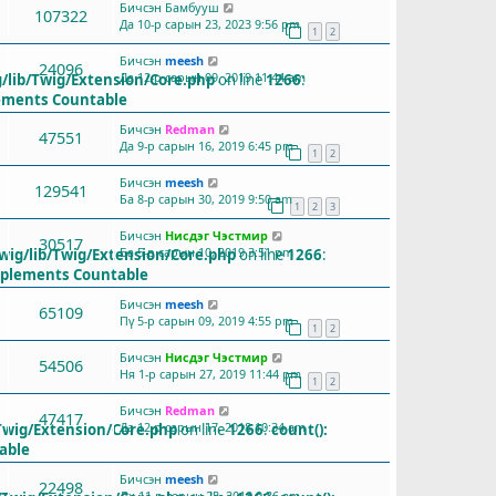
Бичсэн
Бамбууш
107322
Да 10-р сарын 23, 2023 9:56 pm
1
2
Бичсэн
meesh
24096
Да 12-р сарын 09, 2019 11:44 am
/lib/Twig/Extension/Core.php
on line
1266
:
lements Countable
Бичсэн
Redman
47551
Да 9-р сарын 16, 2019 6:45 pm
1
2
Бичсэн
meesh
129541
Ба 8-р сарын 30, 2019 9:50 am
1
2
3
Бичсэн
Нисдэг Чэстмир
30517
Ба 5-р сарын 10, 2019 3:51 pm
wig/lib/Twig/Extension/Core.php
on line
1266
:
implements Countable
Бичсэн
meesh
65109
Пү 5-р сарын 09, 2019 4:55 pm
1
2
Бичсэн
Нисдэг Чэстмир
54506
Ня 1-р сарын 27, 2019 11:44 pm
1
2
Бичсэн
Redman
47417
Да 12-р сарын 17, 2018 10:34 am
Twig/Extension/Core.php
on line
1266
:
count():
able
Бичсэн
meesh
22498
Лх 11-р сарын 28, 2018 9:36 am