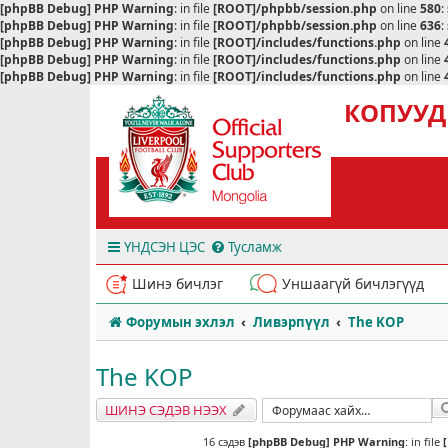
[phpBB Debug] PHP Warning
: in file
[ROOT]/phpbb/session.php
on line
580
:
[phpBB Debug] PHP Warning
: in file
[ROOT]/phpbb/session.php
on line
636
:
[phpBB Debug] PHP Warning
: in file
[ROOT]/includes/functions.php
on line
[phpBB Debug] PHP Warning
: in file
[ROOT]/includes/functions.php
on line
[phpBB Debug] PHP Warning
: in file
[ROOT]/includes/functions.php
on line
КОПУУД
ҮНДСЭН ЦЭС
Тусламж
Шинэ бичлэг
Уншаагүй бичлэгүүд
Форумын эхлэл
Ливэрпүүл
The KOP
The KOP
ШИНЭ СЭДЭВ НЭЭХ
16 сэдэв
[phpBB Debug] PHP Warning
: in file