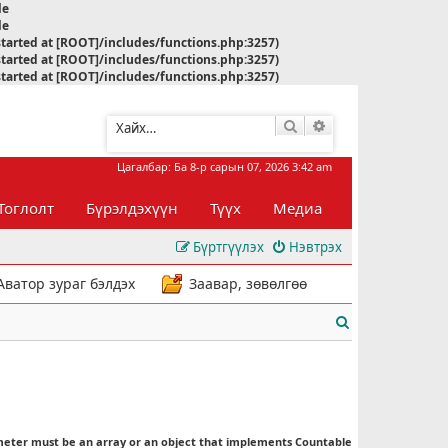
le
le
started at [ROOT]/includes/functions.php:3257)
started at [ROOT]/includes/functions.php:3257)
started at [ROOT]/includes/functions.php:3257)
Хайлт
Нарийвчилсан хай
Цагалбар: Ба 8-р сарын 07, 2026 3:42 am
Тоглолт
Бүрэлдэхүүн
Түүх
Медиа
Бүртгүүлэх
Нэвтрэх
Аватор зураг бэлдэх
Заавар, зөвөлгөө
Х
а
й
л
meter must be an array or an object that implements Countable
т