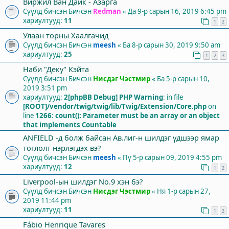
Виржил Ван Дайк - Азарга
Сүүлд бичсэн Бичсэн
Redman
«
Да 9-р сарын 16, 2019 6:45 pm
хариултууд:
11
1
2
Улаан торны Хаалгачид
Сүүлд бичсэн Бичсэн
meesh
«
Ба 8-р сарын 30, 2019 9:50 am
хариултууд:
25
1
2
3
Наби "Деку" Кэйта
Сүүлд бичсэн Бичсэн
Нисдэг Чэстмир
«
Ба 5-р сарын 10,
2019 3:51 pm
хариултууд:
2
[phpBB Debug] PHP Warning
: in file
[ROOT]/vendor/twig/twig/lib/Twig/Extension/Core.php
on
line
1266
:
count(): Parameter must be an array or an object
that implements Countable
ANFIELD -д болж байсан Ав.лиг-н шилдэг үдшээр ямар
тоглолт нэрлэгдэх вэ?
Сүүлд бичсэн Бичсэн
meesh
«
Пү 5-р сарын 09, 2019 4:55 pm
хариултууд:
12
1
2
Liverpool-ын шилдэг No.9 хэн бэ?
Сүүлд бичсэн Бичсэн
Нисдэг Чэстмир
«
Ня 1-р сарын 27,
2019 11:44 pm
хариултууд:
11
1
2
Fábio Henrique Tavares