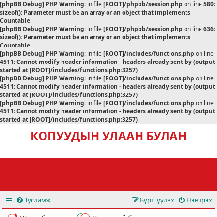
[phpBB Debug] PHP Warning
: in file
[ROOT]/phpbb/session.php
on line
580
:
sizeof(): Parameter must be an array or an object that implements
Countable
[phpBB Debug] PHP Warning
: in file
[ROOT]/phpbb/session.php
on line
636
:
sizeof(): Parameter must be an array or an object that implements
Countable
[phpBB Debug] PHP Warning
: in file
[ROOT]/includes/functions.php
on line
4511
:
Cannot modify header information - headers already sent by (output
started at [ROOT]/includes/functions.php:3257)
[phpBB Debug] PHP Warning
: in file
[ROOT]/includes/functions.php
on line
4511
:
Cannot modify header information - headers already sent by (output
started at [ROOT]/includes/functions.php:3257)
[phpBB Debug] PHP Warning
: in file
[ROOT]/includes/functions.php
on line
4511
:
Cannot modify header information - headers already sent by (output
started at [ROOT]/includes/functions.php:3257)
КОПУУДЫН УЛААН БУЛАН
Тусламж
Бүртгүүлэх
Нэвтрэх