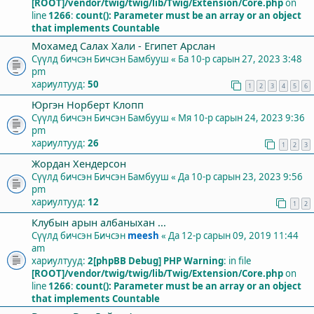
[ROOT]/vendor/twig/twig/lib/Twig/Extension/Core.php
on
line
1266
:
count(): Parameter must be an array or an object
that implements Countable
Мохамед Салах Хали - Египет Арслан
Сүүлд бичсэн Бичсэн
Бамбууш
«
Ба 10-р сарын 27, 2023 3:48
pm
хариултууд:
50
1
2
3
4
5
6
Юргэн Норберт Клопп
Сүүлд бичсэн Бичсэн
Бамбууш
«
Мя 10-р сарын 24, 2023 9:36
pm
хариултууд:
26
1
2
3
Жордан Хендерсон
Сүүлд бичсэн Бичсэн
Бамбууш
«
Да 10-р сарын 23, 2023 9:56
pm
хариултууд:
12
1
2
Клубын арын албаныхан ...
Сүүлд бичсэн Бичсэн
meesh
«
Да 12-р сарын 09, 2019 11:44
am
хариултууд:
2
[phpBB Debug] PHP Warning
: in file
[ROOT]/vendor/twig/twig/lib/Twig/Extension/Core.php
on
line
1266
:
count(): Parameter must be an array or an object
that implements Countable