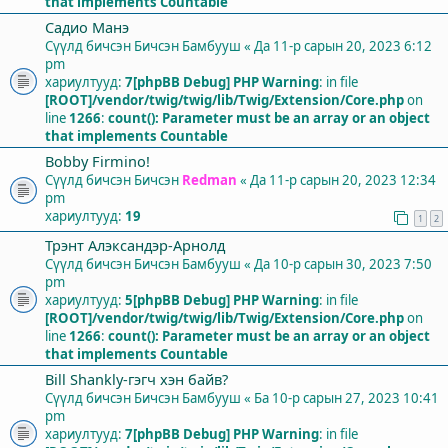
that implements Countable
Садио Манэ
Сүүлд бичсэн Бичсэн
Бамбууш
«
Да 11-р сарын 20, 2023 6:12
pm
хариултууд:
7
[phpBB Debug] PHP Warning
: in file
[ROOT]/vendor/twig/twig/lib/Twig/Extension/Core.php
on
line
1266
:
count(): Parameter must be an array or an object
that implements Countable
Bobby Firmino!
Сүүлд бичсэн Бичсэн
Redman
«
Да 11-р сарын 20, 2023 12:34
pm
хариултууд:
19
1
2
Трэнт Алэксандэр-Арнолд
Сүүлд бичсэн Бичсэн
Бамбууш
«
Да 10-р сарын 30, 2023 7:50
pm
хариултууд:
5
[phpBB Debug] PHP Warning
: in file
[ROOT]/vendor/twig/twig/lib/Twig/Extension/Core.php
on
line
1266
:
count(): Parameter must be an array or an object
that implements Countable
Bill Shankly-гэгч хэн байв?
Сүүлд бичсэн Бичсэн
Бамбууш
«
Ба 10-р сарын 27, 2023 10:41
pm
хариултууд:
7
[phpBB Debug] PHP Warning
: in file