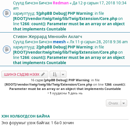
Сүүлд бичсэн Бичсэн
Redman
«
Да 12-р сарын 17, 2018 10:34
am
хариултууд:
5
[phpBB Debug] PHP Warning
: in file
[ROOT]/vendor/twig/twig/lib/Twig/Extension/Core.php
on
line
1266
:
count(): Parameter must be an array or an object
that implements Countable
Стивэн Жеррард Мөнхийн Ахлагч
Сүүлд бичсэн Бичсэн
meesh
«
Лх 11-р сарын 28, 2018 9:36 am
хариултууд:
2
[phpBB Debug] PHP Warning
: in file
[ROOT]/vendor/twig/twig/lib/Twig/Extension/Core.php
on
line
1266
:
count(): Parameter must be an array or an object
that implements Countable
ШИНЭ СЭДЭВ НЭЭХ
16 сэдэв
[phpBB Debug] PHP Warning
: in file
[ROOT]/vendor/twig/twig/lib/Twig/Extension/Core.php
on line
1266
:
count():
Parameter must be an array or an object that implements Countable
•
1
хуудасны
1
дахь нь
Очих
ХЭН ХОЛБОГДСОН БАЙНА
Энэ форумыг үзэж байгаа: 1 ба 0 зочин