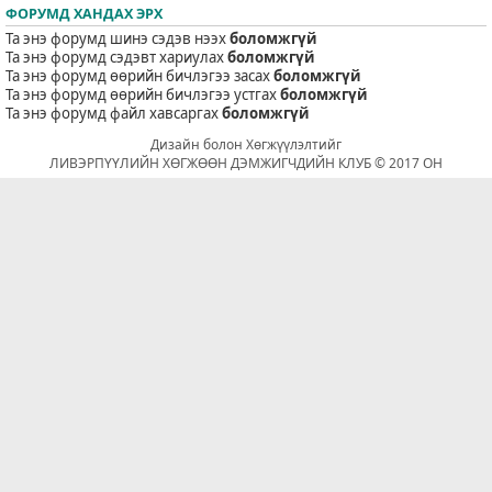
ФОРУМД ХАНДАХ ЭРХ
Та энэ форумд шинэ сэдэв нээх
боломжгүй
Та энэ форумд сэдэвт хариулах
боломжгүй
Та энэ форумд өөрийн бичлэгээ засах
боломжгүй
Та энэ форумд өөрийн бичлэгээ устгах
боломжгүй
Та энэ форумд файл хавсаргах
боломжгүй
Дизайн болон Хөгжүүлэлтийг
ЛИВЭРПҮҮЛИЙН ХӨГЖӨӨН ДЭМЖИГЧДИЙН КЛУБ © 2017 ОН