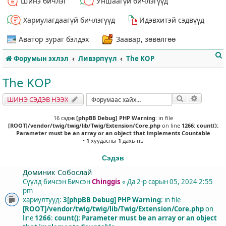
Шинэ бичлэг
Уншаагүй бичлэгүүд
Хариулагдаагүй бичлэгүүд
Идэвхитэй сэдвүүд
Аватор зураг бэлдэх
Заавар, зөвөлгөө
Форумын эхлэл
Ливэрпүүл
The KOP
The KOP
Хайлт
Нарийвч
ШИНЭ СЭДЭВ НЭЭХ
т
16 сэдэв
[phpBB Debug] PHP Warning
: in file
[ROOT]/vendor/twig/twig/lib/Twig/Extension/Core.php
on line
1266
:
count():
Parameter must be an array or an object that implements Countable
•
1
хуудасны
1
дахь нь
Сэдэв
Доминик Собослай
Сүүлд бичсэн Бичсэн
Chinggis
«
Да 2-р сарын 05, 2024 2:55
pm
хариултууд:
3
[phpBB Debug] PHP Warning
: in file
[ROOT]/vendor/twig/twig/lib/Twig/Extension/Core.php
on
line
1266
:
count(): Parameter must be an array or an object