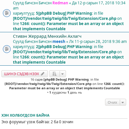
Сүүлд бичсэн Бичсэн
Redman
«
Да 12-р сарын 17, 2018 10:34
am
хариултууд:
5
[phpBB Debug] PHP Warning
: in file
[ROOT]/vendor/twig/twig/lib/Twig/Extension/Core.php
on
line
1266
:
count(): Parameter must be an array or an object
that implements Countable
Стивэн Жеррард Мөнхийн Ахлагч
Сүүлд бичсэн Бичсэн
meesh
«
Лх 11-р сарын 28, 2018 9:36 am
хариултууд:
2
[phpBB Debug] PHP Warning
: in file
[ROOT]/vendor/twig/twig/lib/Twig/Extension/Core.php
on
line
1266
:
count(): Parameter must be an array or an object
that implements Countable
ШИНЭ СЭДЭВ НЭЭХ
16 сэдэв
[phpBB Debug] PHP Warning
: in file
[ROOT]/vendor/twig/twig/lib/Twig/Extension/Core.php
on line
1266
:
count():
Parameter must be an array or an object that implements Countable
•
1
хуудасны
1
дахь нь
Очих
ХЭН ХОЛБОГДСОН БАЙНА
Энэ форумыг үзэж байгаа: 2 ба 0 зочин