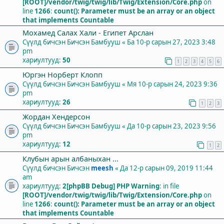
[ROOT]/vendor/twig/twig/lib/Twig/Extension/Core.php
on
line
1266
:
count(): Parameter must be an array or an object
that implements Countable
Мохамед Салах Хали - Египет Арслан
Сүүлд бичсэн Бичсэн
Бамбууш
«
Ба 10-р сарын 27, 2023 3:48
pm
хариултууд:
50
1
2
3
4
5
6
Юргэн Норберт Клопп
Сүүлд бичсэн Бичсэн
Бамбууш
«
Мя 10-р сарын 24, 2023 9:36
pm
хариултууд:
26
1
2
3
Жордан Хендерсон
Сүүлд бичсэн Бичсэн
Бамбууш
«
Да 10-р сарын 23, 2023 9:56
pm
хариултууд:
12
1
2
Клубын арын албаныхан ...
Сүүлд бичсэн Бичсэн
meesh
«
Да 12-р сарын 09, 2019 11:44
am
хариултууд:
2
[phpBB Debug] PHP Warning
: in file
[ROOT]/vendor/twig/twig/lib/Twig/Extension/Core.php
on
line
1266
:
count(): Parameter must be an array or an object
that implements Countable