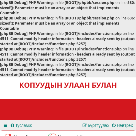
[phpBB Debug] PHP Warning
: in file
[ROOT]/phpbb/session.php
on line
580
:
sizeof(): Parameter must be an array or an object that implements
Countable
[phpBB Debug] PHP Warning
: in file
[ROOT]/phpbb/session.php
on line
636
:
sizeof(): Parameter must be an array or an object that implements
Countable
[phpBB Debug] PHP Warning
: in file
[ROOT]/includes/functions.php
on line
4511
:
Cannot modify header information - headers already sent by (output
started at [ROOT]/includes/functions.php:3257)
[phpBB Debug] PHP Warning
: in file
[ROOT]/includes/functions.php
on line
4511
:
Cannot modify header information - headers already sent by (output
started at [ROOT]/includes/functions.php:3257)
[phpBB Debug] PHP Warning
: in file
[ROOT]/includes/functions.php
on line
4511
:
Cannot modify header information - headers already sent by (output
started at [ROOT]/includes/functions.php:3257)
КОПУУДЫН УЛААН БУЛАН
Тусламж
Бүртгүүлэх
Нэвтрэх