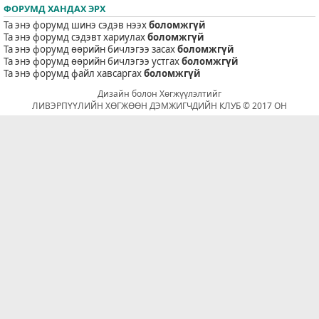
ФОРУМД ХАНДАХ ЭРХ
Та энэ форумд шинэ сэдэв нээх
боломжгүй
Та энэ форумд сэдэвт хариулах
боломжгүй
Та энэ форумд өөрийн бичлэгээ засах
боломжгүй
Та энэ форумд өөрийн бичлэгээ устгах
боломжгүй
Та энэ форумд файл хавсаргах
боломжгүй
Дизайн болон Хөгжүүлэлтийг
ЛИВЭРПҮҮЛИЙН ХӨГЖӨӨН ДЭМЖИГЧДИЙН КЛУБ © 2017 ОН