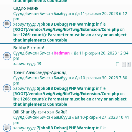
that implements Countable
Садио Манэ
Сүүлд бичсэн Бичсэн
Бамбууш
«
Да 11-р сарын 20, 2023 6:12
pm
хариултууд:
7
[phpBB Debug] PHP Warning
: in file
[ROOT]/vendor/twig/twig/lib/Twig/Extension/Core.php
on
line
1266
:
count(): Parameter must be an array or an object
that implements Countable
Bobby Firmino!
Сүүлд бичсэн Бичсэн
Redman
«
Да 11-р сарын 20, 2023 12:34
pm
хариултууд:
19
1
2
Трэнт Алэксандэр-Арнолд
Сүүлд бичсэн Бичсэн
Бамбууш
«
Да 10-р сарын 30, 2023 7:50
pm
хариултууд:
5
[phpBB Debug] PHP Warning
: in file
[ROOT]/vendor/twig/twig/lib/Twig/Extension/Core.php
on
line
1266
:
count(): Parameter must be an array or an object
that implements Countable
Bill Shankly-гэгч хэн байв?
Сүүлд бичсэн Бичсэн
Бамбууш
«
Ба 10-р сарын 27, 2023 10:41
pm
хариултууд:
7
[phpBB Debug] PHP Warning
: in file