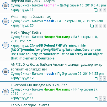
Виржил Ван Дайк - Азарга
Сүүлд бичсэн Бичсэн
Redman
«
Да 9-р сарын 16, 2019 6:45 pm
хариултууд:
11
1
2
Улаан торны Хаалгачид
Сүүлд бичсэн Бичсэн
meesh
«
Ба 8-р сарын 30, 2019 9:50 am
хариултууд:
25
1
2
3
Наби "Деку" Кэйта
Сүүлд бичсэн Бичсэн
Нисдэг Чэстмир
«
Ба 5-р сарын 10,
2019 3:51 pm
хариултууд:
2
[phpBB Debug] PHP Warning
: in file
[ROOT]/vendor/twig/twig/lib/Twig/Extension/Core.php
on
line
1266
:
count(): Parameter must be an array or an object
that implements Countable
ANFIELD -д болж байсан Ав.лиг-н шилдэг үдшээр ямар
тоглолт нэрлэгдэх вэ?
Сүүлд бичсэн Бичсэн
meesh
«
Пү 5-р сарын 09, 2019 4:55 pm
хариултууд:
12
1
2
Liverpool-ын шилдэг No.9 хэн бэ?
Сүүлд бичсэн Бичсэн
Нисдэг Чэстмир
«
Ня 1-р сарын 27,
2019 11:44 pm
хариултууд:
11
1
2
Fábio Henrique Tavares