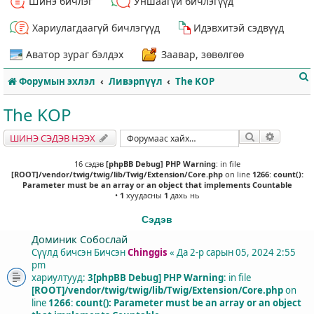
Шинэ бичлэг
Уншаагүй бичлэгүүд
Хариулагдаагүй бичлэгүүд
Идэвхитэй сэдвүүд
Аватор зураг бэлдэх
Заавар, зөвөлгөө
Форумын эхлэл
Ливэрпүүл
The KOP
The KOP
Хайлт
Нарийвч
ШИНЭ СЭДЭВ НЭЭХ
т
16 сэдэв
[phpBB Debug] PHP Warning
: in file
[ROOT]/vendor/twig/twig/lib/Twig/Extension/Core.php
on line
1266
:
count():
Parameter must be an array or an object that implements Countable
•
1
хуудасны
1
дахь нь
Сэдэв
Доминик Собослай
Сүүлд бичсэн Бичсэн
Chinggis
«
Да 2-р сарын 05, 2024 2:55
pm
хариултууд:
3
[phpBB Debug] PHP Warning
: in file
[ROOT]/vendor/twig/twig/lib/Twig/Extension/Core.php
on
line
1266
:
count(): Parameter must be an array or an object