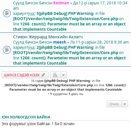
Сүүлд бичсэн Бичсэн
Redman
«
Да 12-р сарын 17, 2018 10:34
am
хариултууд:
5
[phpBB Debug] PHP Warning
: in file
[ROOT]/vendor/twig/twig/lib/Twig/Extension/Core.php
on
line
1266
:
count(): Parameter must be an array or an object
that implements Countable
Стивэн Жеррард Мөнхийн Ахлагч
Сүүлд бичсэн Бичсэн
meesh
«
Лх 11-р сарын 28, 2018 9:36 am
хариултууд:
2
[phpBB Debug] PHP Warning
: in file
[ROOT]/vendor/twig/twig/lib/Twig/Extension/Core.php
on
line
1266
:
count(): Parameter must be an array or an object
that implements Countable
ШИНЭ СЭДЭВ НЭЭХ
16 сэдэв
[phpBB Debug] PHP Warning
: in file
[ROOT]/vendor/twig/twig/lib/Twig/Extension/Core.php
on line
1266
:
count():
Parameter must be an array or an object that implements Countable
•
1
хуудасны
1
дахь нь
Очих
ХЭН ХОЛБОГДСОН БАЙНА
Энэ форумыг үзэж байгаа: 1 ба 0 зочин