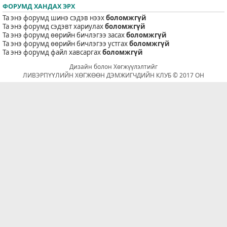
ФОРУМД ХАНДАХ ЭРХ
Та энэ форумд шинэ сэдэв нээх
боломжгүй
Та энэ форумд сэдэвт хариулах
боломжгүй
Та энэ форумд өөрийн бичлэгээ засах
боломжгүй
Та энэ форумд өөрийн бичлэгээ устгах
боломжгүй
Та энэ форумд файл хавсаргах
боломжгүй
Дизайн болон Хөгжүүлэлтийг
ЛИВЭРПҮҮЛИЙН ХӨГЖӨӨН ДЭМЖИГЧДИЙН КЛУБ © 2017 ОН