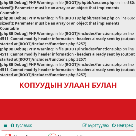
[phpBB Debug] PHP Warning
: in file
[ROOT]/phpbb/session.php
on line
580
:
sizeof(): Parameter must be an array or an object that implements
Countable
[phpBB Debug] PHP Warning
: in file
[ROOT]/phpbb/session.php
on line
636
:
sizeof(): Parameter must be an array or an object that implements
Countable
[phpBB Debug] PHP Warning
: in file
[ROOT]/includes/functions.php
on line
4511
:
Cannot modify header information - headers already sent by (output
started at [ROOT]/includes/functions.php:3257)
[phpBB Debug] PHP Warning
: in file
[ROOT]/includes/functions.php
on line
4511
:
Cannot modify header information - headers already sent by (output
started at [ROOT]/includes/functions.php:3257)
[phpBB Debug] PHP Warning
: in file
[ROOT]/includes/functions.php
on line
4511
:
Cannot modify header information - headers already sent by (output
started at [ROOT]/includes/functions.php:3257)
КОПУУДЫН УЛААН БУЛАН
Тусламж
Бүртгүүлэх
Нэвтрэх