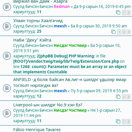
Виржил Ван Дайк - Азарга
Сүүлд бичсэн Бичсэн
Redman
«
Да 9-р сарын 16, 2019 6:45 pm
хариултууд:
11
1
2
Улаан торны Хаалгачид
Сүүлд бичсэн Бичсэн
meesh
«
Ба 8-р сарын 30, 2019 9:50 am
хариултууд:
25
1
2
3
Наби "Деку" Кэйта
Сүүлд бичсэн Бичсэн
Нисдэг Чэстмир
«
Ба 5-р сарын 10,
2019 3:51 pm
хариултууд:
2
[phpBB Debug] PHP Warning
: in file
[ROOT]/vendor/twig/twig/lib/Twig/Extension/Core.php
on
line
1266
:
count(): Parameter must be an array or an object
that implements Countable
ANFIELD -д болж байсан Ав.лиг-н шилдэг үдшээр ямар
тоглолт нэрлэгдэх вэ?
Сүүлд бичсэн Бичсэн
meesh
«
Пү 5-р сарын 09, 2019 4:55 pm
хариултууд:
12
1
2
Liverpool-ын шилдэг No.9 хэн бэ?
Сүүлд бичсэн Бичсэн
Нисдэг Чэстмир
«
Ня 1-р сарын 27,
2019 11:44 pm
хариултууд:
11
1
2
Fábio Henrique Tavares