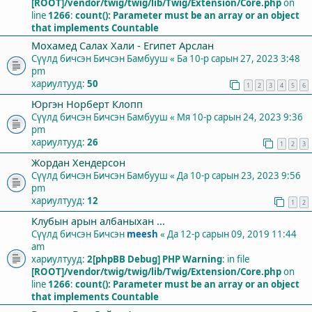
[ROOT]/vendor/twig/twig/lib/Twig/Extension/Core.php
on
line
1266
:
count(): Parameter must be an array or an object
that implements Countable
Мохамед Салах Хали - Египет Арслан
Сүүлд бичсэн Бичсэн
Бамбууш
«
Ба 10-р сарын 27, 2023 3:48
pm
хариултууд:
50
1
2
3
4
5
6
Юргэн Норберт Клопп
Сүүлд бичсэн Бичсэн
Бамбууш
«
Мя 10-р сарын 24, 2023 9:36
pm
хариултууд:
26
1
2
3
Жордан Хендерсон
Сүүлд бичсэн Бичсэн
Бамбууш
«
Да 10-р сарын 23, 2023 9:56
pm
хариултууд:
12
1
2
Клубын арын албаныхан ...
Сүүлд бичсэн Бичсэн
meesh
«
Да 12-р сарын 09, 2019 11:44
am
хариултууд:
2
[phpBB Debug] PHP Warning
: in file
[ROOT]/vendor/twig/twig/lib/Twig/Extension/Core.php
on
line
1266
:
count(): Parameter must be an array or an object
that implements Countable