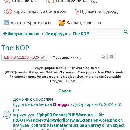
Шинэ бичлэг
Уншаагүй бичлэгүүд
Хариулагдаагүй бичлэгүүд
Идэвхитэй сэдвүүд
Аватор зураг бэлдэх
Заавар, зөвөлгөө
Форумын эхлэл
Ливэрпүүл
The KOP
The KOP
Хайлт
Нарийвч
ШИНЭ СЭДЭВ НЭЭХ
т
16 сэдэв
[phpBB Debug] PHP Warning
: in file
[ROOT]/vendor/twig/twig/lib/Twig/Extension/Core.php
on line
1266
:
count():
Parameter must be an array or an object that implements Countable
•
1
хуудасны
1
дахь нь
Сэдэв
Доминик Собослай
Сүүлд бичсэн Бичсэн
Chinggis
«
Да 2-р сарын 05, 2024 2:55
pm
хариултууд:
3
[phpBB Debug] PHP Warning
: in file
[ROOT]/vendor/twig/twig/lib/Twig/Extension/Core.php
on
line
1266
:
count(): Parameter must be an array or an object