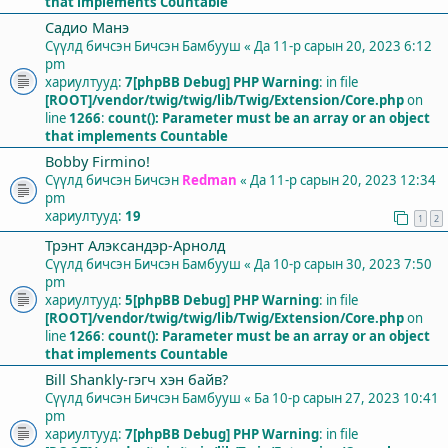
that implements Countable
Садио Манэ
Сүүлд бичсэн Бичсэн
Бамбууш
«
Да 11-р сарын 20, 2023 6:12
pm
хариултууд:
7
[phpBB Debug] PHP Warning
: in file
[ROOT]/vendor/twig/twig/lib/Twig/Extension/Core.php
on
line
1266
:
count(): Parameter must be an array or an object
that implements Countable
Bobby Firmino!
Сүүлд бичсэн Бичсэн
Redman
«
Да 11-р сарын 20, 2023 12:34
pm
хариултууд:
19
1
2
Трэнт Алэксандэр-Арнолд
Сүүлд бичсэн Бичсэн
Бамбууш
«
Да 10-р сарын 30, 2023 7:50
pm
хариултууд:
5
[phpBB Debug] PHP Warning
: in file
[ROOT]/vendor/twig/twig/lib/Twig/Extension/Core.php
on
line
1266
:
count(): Parameter must be an array or an object
that implements Countable
Bill Shankly-гэгч хэн байв?
Сүүлд бичсэн Бичсэн
Бамбууш
«
Ба 10-р сарын 27, 2023 10:41
pm
хариултууд:
7
[phpBB Debug] PHP Warning
: in file