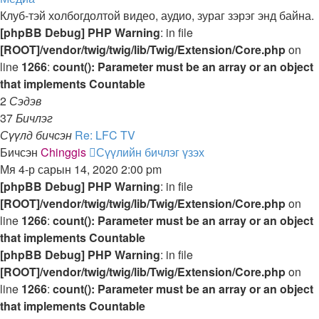
Клуб-тэй холбогдолтой видео, аудио, зураг зэрэг энд байна.
[phpBB Debug] PHP Warning
: in file
[ROOT]/vendor/twig/twig/lib/Twig/Extension/Core.php
on
line
1266
:
count(): Parameter must be an array or an object
that implements Countable
2
Сэдэв
37
Бичлэг
Сүүлд бичсэн
Re: LFC TV
Бичсэн
Chinggis
Сүүлийн бичлэг үзэх
Мя 4-р сарын 14, 2020 2:00 pm
[phpBB Debug] PHP Warning
: in file
[ROOT]/vendor/twig/twig/lib/Twig/Extension/Core.php
on
line
1266
:
count(): Parameter must be an array or an object
that implements Countable
[phpBB Debug] PHP Warning
: in file
[ROOT]/vendor/twig/twig/lib/Twig/Extension/Core.php
on
line
1266
:
count(): Parameter must be an array or an object
that implements Countable