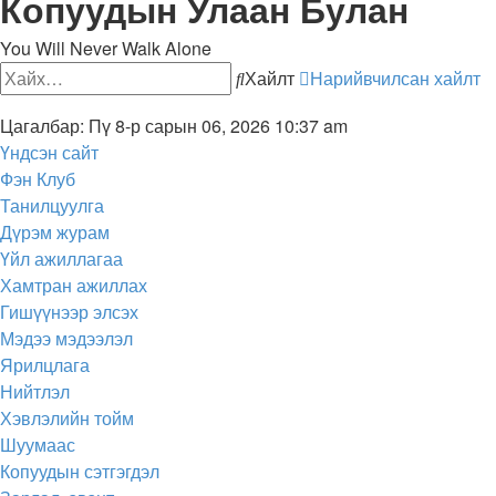
Копуудын Улаан Булан
You Will Never Walk Alone
Хайлт
Нарийвчилсан хайлт
Цагалбар: Пү 8-р сарын 06, 2026 10:37 am
Үндсэн сайт
Фэн Клуб
Танилцуулга
Дүрэм журам
Үйл ажиллагаа
Хамтран ажиллах
Гишүүнээр элсэх
Мэдээ мэдээлэл
Ярилцлага
Нийтлэл
Хэвлэлийн тойм
Шуумаас
Копуудын сэтгэгдэл