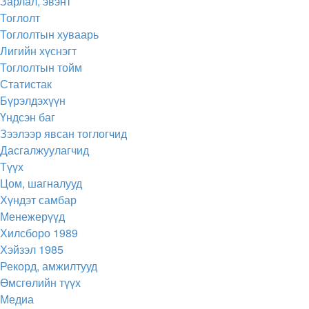
Зарлал, эвэнт
Тоглолт
Тоглолтын хуваарь
Лигийн хүснэгт
Тоглолтын тойм
Статистак
Бүрэлдэхүүн
Үндсэн баг
Зээлээр явсан тоглогчид
Дасгалжуулагчид
Түүх
Цом, шагналууд
Хүндэт самбар
Менежерүүд
Хилсборо 1989
Хэйзэл 1985
Рекорд, амжилтууд
Өмсгөлийн түүх
Медиа