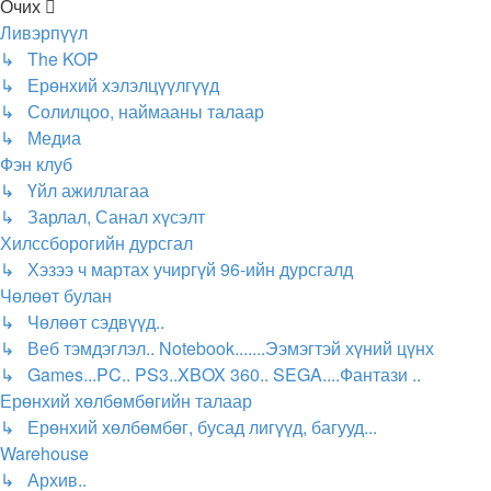
Очих
Ливэрпүүл
↳ The KOP
↳ Ерөнхий хэлэлцүүлгүүд
↳ Солилцоо, наймааны талаар
↳ Медиа
Фэн клуб
↳ Үйл ажиллагаа
↳ Зарлал, Санал хүсэлт
Хилссборогийн дурсгал
↳ Хэзээ ч мартах учиргүй 96-ийн дурсгалд
Чөлөөт булан
↳ Чөлөөт сэдвүүд..
↳ Веб тэмдэглэл.. Notebook.......Ээмэгтэй хүний цүнх
↳ Games...PC.. PS3..XBOX 360.. SEGA....Фантази ..
Ерөнхий хөлбөмбөгийн талаар
↳ Ерөнхий хөлбөмбөг, бусад лигүүд, багууд...
Warehouse
↳ Архив..