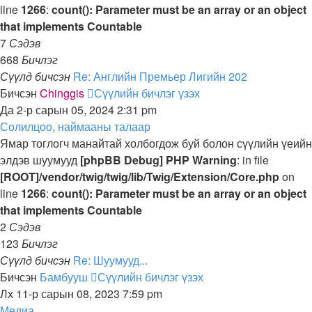
line
1266
:
count(): Parameter must be an array or an object
that implements Countable
7
Сэдэв
668
Бичлэг
Сүүлд бичсэн
Re: Английн Премьер Лигийн 202
Бичсэн
Chinggis
Сүүлийн бичлэг үзэх
Да 2-р сарын 05, 2024 2:31 pm
Солилцоо, наймааны талаар
Ямар тоглогч манайтай холбогдож буй болон сүүлийн үеийн
элдэв шуумууд
[phpBB Debug] PHP Warning
: in file
[ROOT]/vendor/twig/twig/lib/Twig/Extension/Core.php
on
line
1266
:
count(): Parameter must be an array or an object
that implements Countable
2
Сэдэв
123
Бичлэг
Сүүлд бичсэн
Re: Шуумууд...
Бичсэн
Бамбууш
Сүүлийн бичлэг үзэх
Лх 11-р сарын 08, 2023 7:59 pm
Медиа