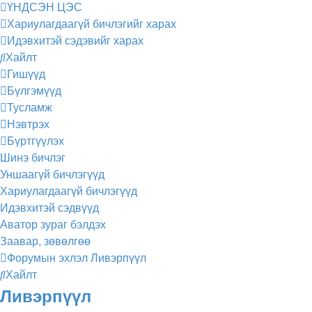
ҮНДСЭН ЦЭС
Хариулагдаагүй бичлэгийг харах
Идэвхитэй сэдэвийг харах
Хайлт
Гишүүд
Бүлгэмүүд
Тусламж
Нэвтрэх
Бүртгүүлэх
Шинэ бичлэг
Уншаагүй бичлэгүүд
Хариулагдаагүй бичлэгүүд
Идэвхитэй сэдвүүд
Аватор зураг бэлдэх
Заавар, зөвөлгөө
Форумын эхлэл
Ливэрпүүл
Хайлт
Ливэрпүүл