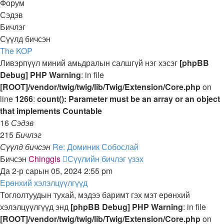
Форум
Сэдэв
Бичлэг
Сүүлд бичсэн
The KOP
Ливэрпүүл миний амьдралын салшгүй нэг хэсэг
[phpBB
Debug] PHP Warning
: in file
[ROOT]/vendor/twig/twig/lib/Twig/Extension/Core.php
on
line
1266
:
count(): Parameter must be an array or an object
that implements Countable
16
Сэдэв
215
Бичлэг
Сүүлд бичсэн
Re: Доминик Собослай
Бичсэн
Chinggis
Сүүлийн бичлэг үзэх
Да 2-р сарын 05, 2024 2:55 pm
Ерөнхий хэлэлцүүлгүүд
Тоглолтуудын тухай, мэдээ баримт гэх мэт ерөнхий
хэлэлцүүлгүүд энд
[phpBB Debug] PHP Warning
: in file
[ROOT]/vendor/twig/twig/lib/Twig/Extension/Core.php
on