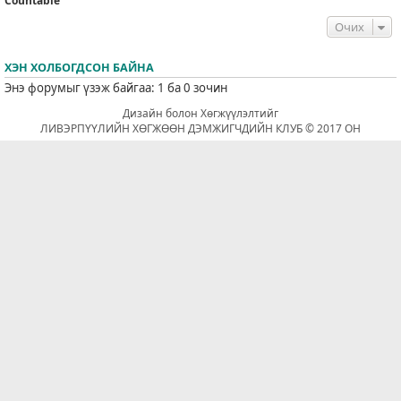
Countable
Очих
ХЭН ХОЛБОГДСОН БАЙНА
Энэ форумыг үзэж байгаа: 1 ба 0 зочин
Дизайн болон Хөгжүүлэлтийг
ЛИВЭРПҮҮЛИЙН ХӨГЖӨӨН ДЭМЖИГЧДИЙН КЛУБ © 2017 ОН