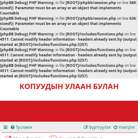
[phpBB Debug] PHP Warning
: in file
[ROOT]/phpbb/session.php
on line
580
:
sizeof(): Parameter must be an array or an object that implements
Countable
[phpBB Debug] PHP Warning
: in file
[ROOT]/phpbb/session.php
on line
636
:
sizeof(): Parameter must be an array or an object that implements
Countable
[phpBB Debug] PHP Warning
: in file
[ROOT]/includes/functions.php
on line
4511
:
Cannot modify header information - headers already sent by (output
started at [ROOT]/includes/functions.php:3257)
[phpBB Debug] PHP Warning
: in file
[ROOT]/includes/functions.php
on line
4511
:
Cannot modify header information - headers already sent by (output
started at [ROOT]/includes/functions.php:3257)
[phpBB Debug] PHP Warning
: in file
[ROOT]/includes/functions.php
on line
4511
:
Cannot modify header information - headers already sent by (output
started at [ROOT]/includes/functions.php:3257)
КОПУУДЫН УЛААН БУЛАН
Тусламж
Бүртгүүлэх
Нэвтрэх