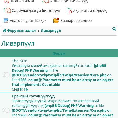
Шинэ бичлэг
Уншаагүй бичлэгүүд
Хариулагдаагүй бичлэгүүд
Идэвхитэй сэдвүүд
Аватор зураг бэлдэх
Заавар, зөвөлгөө
Форумын эхлэл
Ливэрпүүл
Ливэрпүүл
Форум
The KOP
т
Ливэрпүүл миний амьдралын салшгүй нэг хэсэг
[phpBB
Debug] PHP Warning
: in file
[ROOT]/vendor/twig/twig/lib/Twig/Extension/Core.php
on
line
1266
:
count(): Parameter must be an array or an object
that implements Countable
Сэдэв:
16
Ерөнхий хэлэлцүүлгүүд
Тоглолтуудын тухай, мэдээ баримт гэх мэт ерөнхий
хэлэлцүүлгүүд энд
[phpBB Debug] PHP Warning
: in file
[ROOT]/vendor/twig/twig/lib/Twig/Extension/Core.php
on
line
1266
:
count(): Parameter must be an array or an object