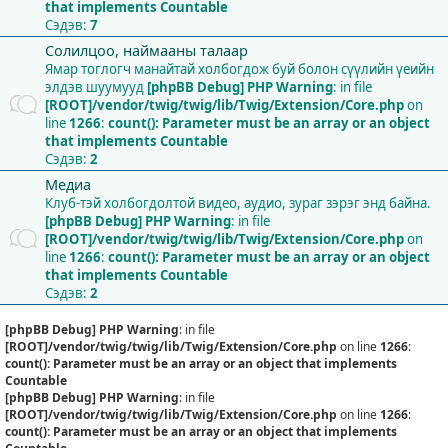
that implements Countable
Сэдэв:
7
Солилцоо, наймааны талаар
Ямар тоглогч манайтай холбогдож буй болон сүүлийн үеийн
элдэв шуумууд
[phpBB Debug] PHP Warning
: in file
[ROOT]/vendor/twig/twig/lib/Twig/Extension/Core.php
on
line
1266
:
count(): Parameter must be an array or an object
that implements Countable
Сэдэв:
2
Медиа
Клуб-тэй холбогдолтой видео, аудио, зураг зэрэг энд байна.
[phpBB Debug] PHP Warning
: in file
[ROOT]/vendor/twig/twig/lib/Twig/Extension/Core.php
on
line
1266
:
count(): Parameter must be an array or an object
that implements Countable
Сэдэв:
2
[phpBB Debug] PHP Warning
: in file
[ROOT]/vendor/twig/twig/lib/Twig/Extension/Core.php
on line
1266
:
count(): Parameter must be an array or an object that implements
Countable
[phpBB Debug] PHP Warning
: in file
[ROOT]/vendor/twig/twig/lib/Twig/Extension/Core.php
on line
1266
:
count(): Parameter must be an array or an object that implements