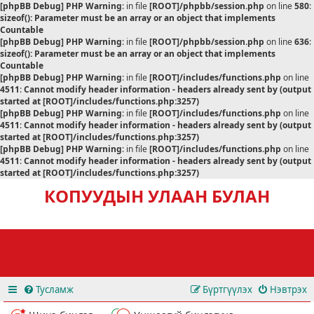
[phpBB Debug] PHP Warning
: in file
[ROOT]/phpbb/session.php
on line
580
:
sizeof(): Parameter must be an array or an object that implements
Countable
[phpBB Debug] PHP Warning
: in file
[ROOT]/phpbb/session.php
on line
636
:
sizeof(): Parameter must be an array or an object that implements
Countable
[phpBB Debug] PHP Warning
: in file
[ROOT]/includes/functions.php
on line
4511
:
Cannot modify header information - headers already sent by (output
started at [ROOT]/includes/functions.php:3257)
[phpBB Debug] PHP Warning
: in file
[ROOT]/includes/functions.php
on line
4511
:
Cannot modify header information - headers already sent by (output
started at [ROOT]/includes/functions.php:3257)
[phpBB Debug] PHP Warning
: in file
[ROOT]/includes/functions.php
on line
4511
:
Cannot modify header information - headers already sent by (output
started at [ROOT]/includes/functions.php:3257)
КОПУУДЫН УЛААН БУЛАН
Тусламж
Бүртгүүлэх
Нэвтрэх