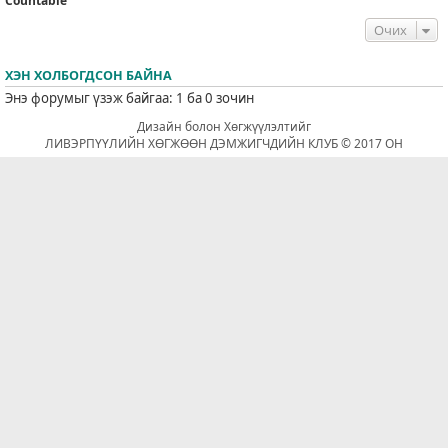
Countable
Очих
ХЭН ХОЛБОГДСОН БАЙНА
Энэ форумыг үзэж байгаа: 1 ба 0 зочин
Дизайн болон Хөгжүүлэлтийг
ЛИВЭРПҮҮЛИЙН ХӨГЖӨӨН ДЭМЖИГЧДИЙН КЛУБ © 2017 ОН