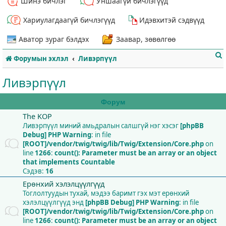
Шинэ бичлэг
Уншаагүй бичлэгүүд
Хариулагдаагүй бичлэгүүд
Идэвхитэй сэдвүүд
Аватор зураг бэлдэх
Заавар, зөвөлгөө
Форумын эхлэл
Ливэрпүүл
Ливэрпүүл
Форум
The KOP
т
Ливэрпүүл миний амьдралын салшгүй нэг хэсэг
[phpBB
Debug] PHP Warning
: in file
[ROOT]/vendor/twig/twig/lib/Twig/Extension/Core.php
on
line
1266
:
count(): Parameter must be an array or an object
that implements Countable
Сэдэв:
16
Ерөнхий хэлэлцүүлгүүд
Тоглолтуудын тухай, мэдээ баримт гэх мэт ерөнхий
хэлэлцүүлгүүд энд
[phpBB Debug] PHP Warning
: in file
[ROOT]/vendor/twig/twig/lib/Twig/Extension/Core.php
on
line
1266
:
count(): Parameter must be an array or an object