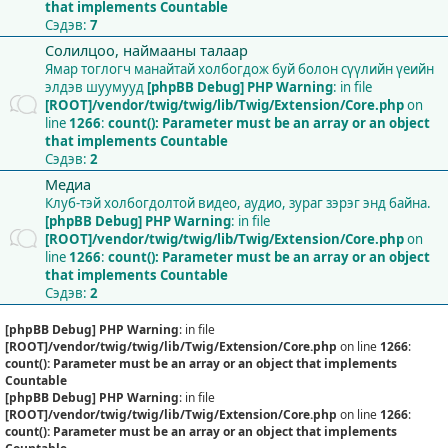
that implements Countable
Сэдэв:
7
Солилцоо, наймааны талаар
Ямар тоглогч манайтай холбогдож буй болон сүүлийн үеийн
элдэв шуумууд
[phpBB Debug] PHP Warning
: in file
[ROOT]/vendor/twig/twig/lib/Twig/Extension/Core.php
on
line
1266
:
count(): Parameter must be an array or an object
that implements Countable
Сэдэв:
2
Медиа
Клуб-тэй холбогдолтой видео, аудио, зураг зэрэг энд байна.
[phpBB Debug] PHP Warning
: in file
[ROOT]/vendor/twig/twig/lib/Twig/Extension/Core.php
on
line
1266
:
count(): Parameter must be an array or an object
that implements Countable
Сэдэв:
2
[phpBB Debug] PHP Warning
: in file
[ROOT]/vendor/twig/twig/lib/Twig/Extension/Core.php
on line
1266
:
count(): Parameter must be an array or an object that implements
Countable
[phpBB Debug] PHP Warning
: in file
[ROOT]/vendor/twig/twig/lib/Twig/Extension/Core.php
on line
1266
:
count(): Parameter must be an array or an object that implements