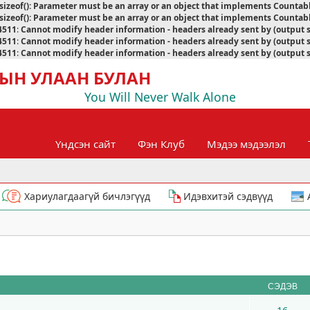
sizeof(): Parameter must be an array or an object that implements Countab
sizeof(): Parameter must be an array or an object that implements Countab
4511
:
Cannot modify header information - headers already sent by (output 
4511
:
Cannot modify header information - headers already sent by (output 
4511
:
Cannot modify header information - headers already sent by (output 
ЫН УЛААН БУЛАН
You Will Never Walk Alone
Үндсэн сайт
Фэн Клуб
Мэдээ мэдээлэл
Хариулагдаагүй бичлэгүүд
Идэвхитэй сэдвүүд
СЭДЭВ