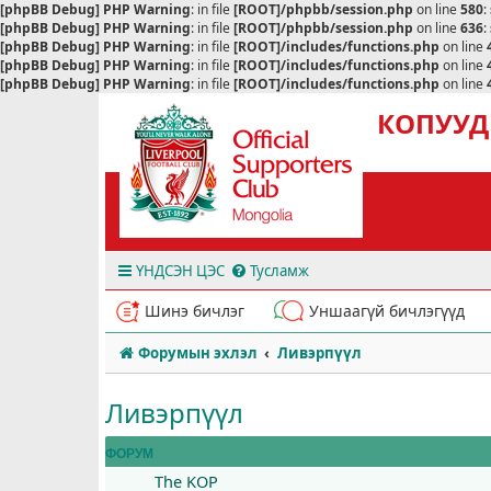
[phpBB Debug] PHP Warning
: in file
[ROOT]/phpbb/session.php
on line
580
:
[phpBB Debug] PHP Warning
: in file
[ROOT]/phpbb/session.php
on line
636
:
[phpBB Debug] PHP Warning
: in file
[ROOT]/includes/functions.php
on line
[phpBB Debug] PHP Warning
: in file
[ROOT]/includes/functions.php
on line
[phpBB Debug] PHP Warning
: in file
[ROOT]/includes/functions.php
on line
КОПУУД
ҮНДСЭН ЦЭС
Тусламж
Шинэ бичлэг
Уншаагүй бичлэгүүд
Форумын эхлэл
Ливэрпүүл
Ливэрпүүл
ФОРУМ
The KOP