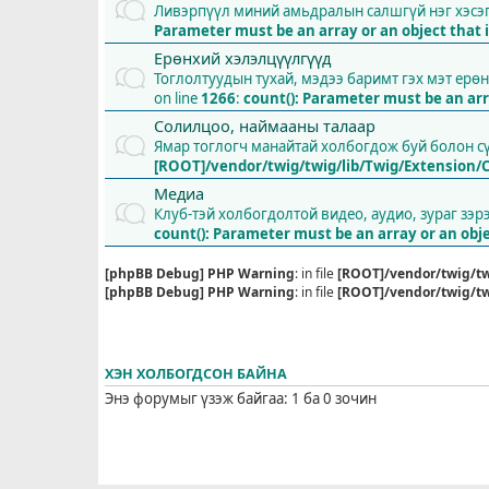
Ливэрпүүл миний амьдралын салшгүй нэг хэсэ
Parameter must be an array or an object tha
Ерөнхий хэлэлцүүлгүүд
Тоглолтуудын тухай, мэдээ баримт гэх мэт ерө
on line
1266
:
count(): Parameter must be an ar
Солилцоо, наймааны талаар
Ямар тоглогч манайтай холбогдож буй болон 
[ROOT]/vendor/twig/twig/lib/Twig/Extension/
Медиа
Клуб-тэй холбогдолтой видео, аудио, зураг зэр
count(): Parameter must be an array or an ob
[phpBB Debug] PHP Warning
: in file
[ROOT]/vendor/twig/tw
[phpBB Debug] PHP Warning
: in file
[ROOT]/vendor/twig/tw
ХЭН ХОЛБОГДСОН БАЙНА
Энэ форумыг үзэж байгаа: 1 ба 0 зочин