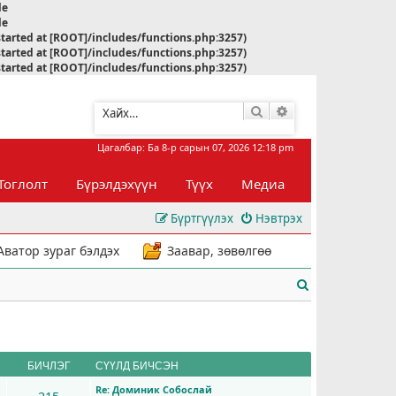
le
le
started at [ROOT]/includes/functions.php:3257)
started at [ROOT]/includes/functions.php:3257)
started at [ROOT]/includes/functions.php:3257)
Хайлт
Нарийвчилсан хай
Цагалбар: Ба 8-р сарын 07, 2026 12:18 pm
Тоглолт
Бүрэлдэхүүн
Түүх
Медиа
Бүртгүүлэх
Нэвтрэх
Аватор зураг бэлдэх
Заавар, зөвөлгөө
Х
а
й
л
БИЧЛЭГ
СҮҮЛД БИЧСЭН
Re: Доминик Собослай
т