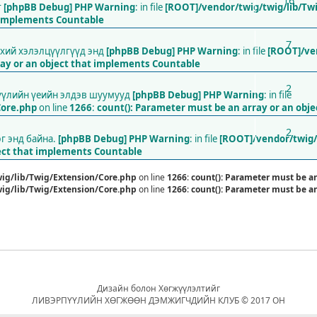
16
г
[phpBB Debug] PHP Warning
: in file
[ROOT]/vendor/twig/twig/lib/Tw
t implements Countable
7
нхий хэлэлцүүлгүүд энд
[phpBB Debug] PHP Warning
: in file
[ROOT]/ve
ray or an object that implements Countable
2
сүүлийн үеийн элдэв шуумууд
[phpBB Debug] PHP Warning
: in file
Core.php
on line
1266
:
count(): Parameter must be an array or an obj
2
эг энд байна.
[phpBB Debug] PHP Warning
: in file
[ROOT]/vendor/twig/
ject that implements Countable
ig/lib/Twig/Extension/Core.php
on line
1266
:
count(): Parameter must be a
ig/lib/Twig/Extension/Core.php
on line
1266
:
count(): Parameter must be a
Дизайн болон Хөгжүүлэлтийг
ЛИВЭРПҮҮЛИЙН ХӨГЖӨӨН ДЭМЖИГЧДИЙН КЛУБ © 2017 ОН