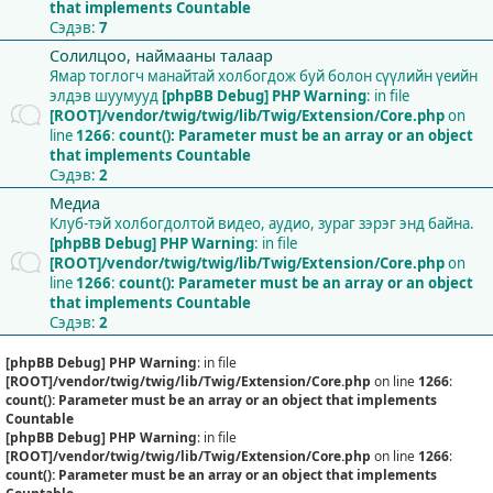
that implements Countable
Сэдэв:
7
Солилцоо, наймааны талаар
Ямар тоглогч манайтай холбогдож буй болон сүүлийн үеийн
элдэв шуумууд
[phpBB Debug] PHP Warning
: in file
[ROOT]/vendor/twig/twig/lib/Twig/Extension/Core.php
on
line
1266
:
count(): Parameter must be an array or an object
that implements Countable
Сэдэв:
2
Медиа
Клуб-тэй холбогдолтой видео, аудио, зураг зэрэг энд байна.
[phpBB Debug] PHP Warning
: in file
[ROOT]/vendor/twig/twig/lib/Twig/Extension/Core.php
on
line
1266
:
count(): Parameter must be an array or an object
that implements Countable
Сэдэв:
2
[phpBB Debug] PHP Warning
: in file
[ROOT]/vendor/twig/twig/lib/Twig/Extension/Core.php
on line
1266
:
count(): Parameter must be an array or an object that implements
Countable
[phpBB Debug] PHP Warning
: in file
[ROOT]/vendor/twig/twig/lib/Twig/Extension/Core.php
on line
1266
:
count(): Parameter must be an array or an object that implements