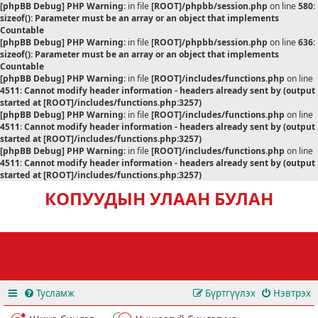
[phpBB Debug] PHP Warning
: in file
[ROOT]/phpbb/session.php
on line
580
:
sizeof(): Parameter must be an array or an object that implements
Countable
[phpBB Debug] PHP Warning
: in file
[ROOT]/phpbb/session.php
on line
636
:
sizeof(): Parameter must be an array or an object that implements
Countable
[phpBB Debug] PHP Warning
: in file
[ROOT]/includes/functions.php
on line
4511
:
Cannot modify header information - headers already sent by (output
started at [ROOT]/includes/functions.php:3257)
[phpBB Debug] PHP Warning
: in file
[ROOT]/includes/functions.php
on line
4511
:
Cannot modify header information - headers already sent by (output
started at [ROOT]/includes/functions.php:3257)
[phpBB Debug] PHP Warning
: in file
[ROOT]/includes/functions.php
on line
4511
:
Cannot modify header information - headers already sent by (output
started at [ROOT]/includes/functions.php:3257)
КОПУУДЫН УЛААН БУЛАН
Тусламж
Бүртгүүлэх
Нэвтрэх