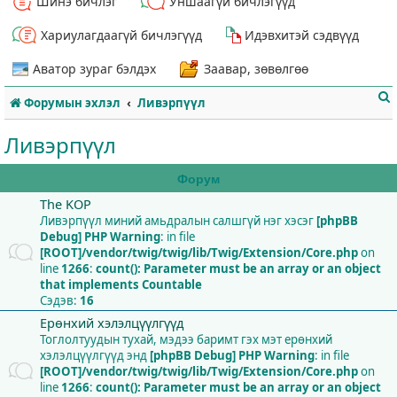
Шинэ бичлэг
Уншаагүй бичлэгүүд
Хариулагдаагүй бичлэгүүд
Идэвхитэй сэдвүүд
Аватор зураг бэлдэх
Заавар, зөвөлгөө
Форумын эхлэл
Ливэрпүүл
Ливэрпүүл
Форум
The KOP
т
Ливэрпүүл миний амьдралын салшгүй нэг хэсэг
[phpBB
Debug] PHP Warning
: in file
[ROOT]/vendor/twig/twig/lib/Twig/Extension/Core.php
on
line
1266
:
count(): Parameter must be an array or an object
that implements Countable
Сэдэв:
16
Ерөнхий хэлэлцүүлгүүд
Тоглолтуудын тухай, мэдээ баримт гэх мэт ерөнхий
хэлэлцүүлгүүд энд
[phpBB Debug] PHP Warning
: in file
[ROOT]/vendor/twig/twig/lib/Twig/Extension/Core.php
on
line
1266
:
count(): Parameter must be an array or an object