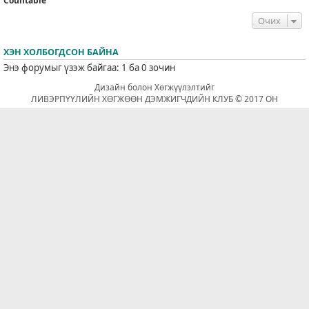
Countable
Очих
ХЭН ХОЛБОГДСОН БАЙНА
Энэ форумыг үзэж байгаа: 1 ба 0 зочин
Дизайн болон Хөгжүүлэлтийг
ЛИВЭРПҮҮЛИЙН ХӨГЖӨӨН ДЭМЖИГЧДИЙН КЛУБ © 2017 ОН