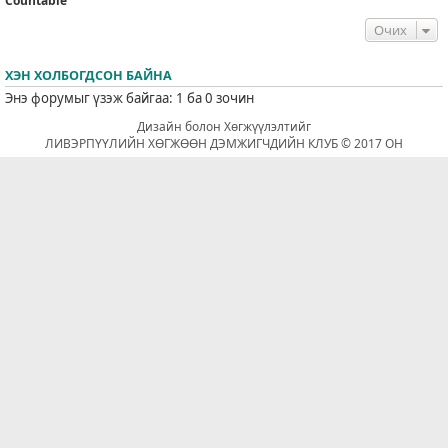
Countable
Очих
ХЭН ХОЛБОГДСОН БАЙНА
Энэ форумыг үзэж байгаа: 1 ба 0 зочин
Дизайн болон Хөгжүүлэлтийг
ЛИВЭРПҮҮЛИЙН ХӨГЖӨӨН ДЭМЖИГЧДИЙН КЛУБ © 2017 ОН