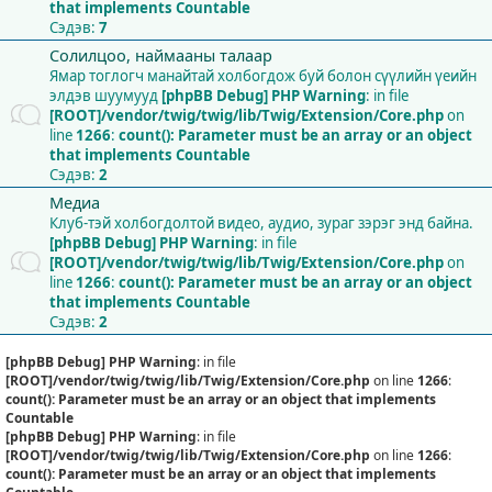
that implements Countable
Сэдэв:
7
Солилцоо, наймааны талаар
Ямар тоглогч манайтай холбогдож буй болон сүүлийн үеийн
элдэв шуумууд
[phpBB Debug] PHP Warning
: in file
[ROOT]/vendor/twig/twig/lib/Twig/Extension/Core.php
on
line
1266
:
count(): Parameter must be an array or an object
that implements Countable
Сэдэв:
2
Медиа
Клуб-тэй холбогдолтой видео, аудио, зураг зэрэг энд байна.
[phpBB Debug] PHP Warning
: in file
[ROOT]/vendor/twig/twig/lib/Twig/Extension/Core.php
on
line
1266
:
count(): Parameter must be an array or an object
that implements Countable
Сэдэв:
2
[phpBB Debug] PHP Warning
: in file
[ROOT]/vendor/twig/twig/lib/Twig/Extension/Core.php
on line
1266
:
count(): Parameter must be an array or an object that implements
Countable
[phpBB Debug] PHP Warning
: in file
[ROOT]/vendor/twig/twig/lib/Twig/Extension/Core.php
on line
1266
:
count(): Parameter must be an array or an object that implements