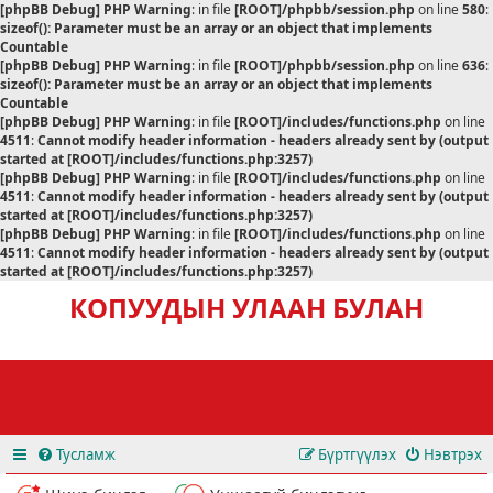
[phpBB Debug] PHP Warning
: in file
[ROOT]/phpbb/session.php
on line
580
:
sizeof(): Parameter must be an array or an object that implements
Countable
[phpBB Debug] PHP Warning
: in file
[ROOT]/phpbb/session.php
on line
636
:
sizeof(): Parameter must be an array or an object that implements
Countable
[phpBB Debug] PHP Warning
: in file
[ROOT]/includes/functions.php
on line
4511
:
Cannot modify header information - headers already sent by (output
started at [ROOT]/includes/functions.php:3257)
[phpBB Debug] PHP Warning
: in file
[ROOT]/includes/functions.php
on line
4511
:
Cannot modify header information - headers already sent by (output
started at [ROOT]/includes/functions.php:3257)
[phpBB Debug] PHP Warning
: in file
[ROOT]/includes/functions.php
on line
4511
:
Cannot modify header information - headers already sent by (output
started at [ROOT]/includes/functions.php:3257)
КОПУУДЫН УЛААН БУЛАН
Тусламж
Бүртгүүлэх
Нэвтрэх