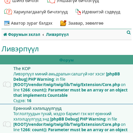
Шинэ бичлэг
Уншаагүй бичлэгүүд
Хариулагдаагүй бичлэгүүд
Идэвхитэй сэдвүүд
Аватор зураг бэлдэх
Заавар, зөвөлгөө
Форумын эхлэл
Ливэрпүүл
Ливэрпүүл
Форум
The KOP
т
Ливэрпүүл миний амьдралын салшгүй нэг хэсэг
[phpBB
Debug] PHP Warning
: in file
[ROOT]/vendor/twig/twig/lib/Twig/Extension/Core.php
on
line
1266
:
count(): Parameter must be an array or an object
that implements Countable
Сэдэв:
16
Ерөнхий хэлэлцүүлгүүд
Тоглолтуудын тухай, мэдээ баримт гэх мэт ерөнхий
хэлэлцүүлгүүд энд
[phpBB Debug] PHP Warning
: in file
[ROOT]/vendor/twig/twig/lib/Twig/Extension/Core.php
on
line
1266
:
count(): Parameter must be an array or an object