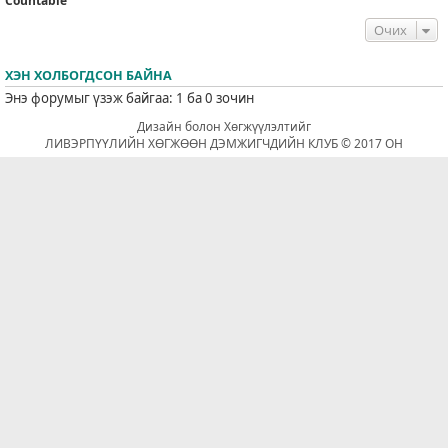
Countable
Очих
ХЭН ХОЛБОГДСОН БАЙНА
Энэ форумыг үзэж байгаа: 1 ба 0 зочин
Дизайн болон Хөгжүүлэлтийг
ЛИВЭРПҮҮЛИЙН ХӨГЖӨӨН ДЭМЖИГЧДИЙН КЛУБ © 2017 ОН