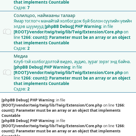
that implements Countable
Сэдэв:
7
Солилцоо, наймааны талаар
Ямар тоглогч манайтай холбогдож буй болон сүүлийн үеийн
элдэв шуумууд
[phpBB Debug] PHP Warning
: in file
[ROOT]/vendor/twig/twig/lib/Twig/Extension/Core.php
on
line
1266
:
count(): Parameter must be an array or an object
that implements Countable
Сэдэв:
2
Медиа
Клуб-тэй холбогдолтой видео, аудио, зураг зэрэг энд байна.
[phpBB Debug] PHP Warning
: in file
[ROOT]/vendor/twig/twig/lib/Twig/Extension/Core.php
on
line
1266
:
count(): Parameter must be an array or an object
that implements Countable
Сэдэв:
2
[phpBB Debug] PHP Warning
: in file
[ROOT]/vendor/twig/twig/lib/Twig/Extension/Core.php
on line
1266
:
count(): Parameter must be an array or an object that implements
Countable
[phpBB Debug] PHP Warning
: in file
[ROOT]/vendor/twig/twig/lib/Twig/Extension/Core.php
on line
1266
:
count(): Parameter must be an array or an object that implements