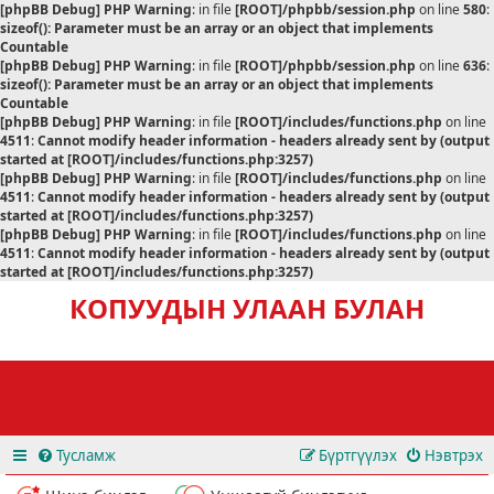
[phpBB Debug] PHP Warning
: in file
[ROOT]/phpbb/session.php
on line
580
:
sizeof(): Parameter must be an array or an object that implements
Countable
[phpBB Debug] PHP Warning
: in file
[ROOT]/phpbb/session.php
on line
636
:
sizeof(): Parameter must be an array or an object that implements
Countable
[phpBB Debug] PHP Warning
: in file
[ROOT]/includes/functions.php
on line
4511
:
Cannot modify header information - headers already sent by (output
started at [ROOT]/includes/functions.php:3257)
[phpBB Debug] PHP Warning
: in file
[ROOT]/includes/functions.php
on line
4511
:
Cannot modify header information - headers already sent by (output
started at [ROOT]/includes/functions.php:3257)
[phpBB Debug] PHP Warning
: in file
[ROOT]/includes/functions.php
on line
4511
:
Cannot modify header information - headers already sent by (output
started at [ROOT]/includes/functions.php:3257)
КОПУУДЫН УЛААН БУЛАН
Тусламж
Бүртгүүлэх
Нэвтрэх