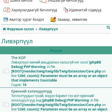
Шинэ бичлэг
Уншаагүй бичлэгүүд
Хариулагдаагүй бичлэгүүд
Идэвхитэй сэдвүүд
Аватор зураг бэлдэх
Заавар, зөвөлгөө
Форумын эхлэл
Ливэрпүүл
Ливэрпүүл
Форум
The KOP
т
Ливэрпүүл миний амьдралын салшгүй нэг хэсэг
[phpBB
Debug] PHP Warning
: in file
[ROOT]/vendor/twig/twig/lib/Twig/Extension/Core.php
on
line
1266
:
count(): Parameter must be an array or an object
that implements Countable
Сэдэв:
16
Ерөнхий хэлэлцүүлгүүд
Тоглолтуудын тухай, мэдээ баримт гэх мэт ерөнхий
хэлэлцүүлгүүд энд
[phpBB Debug] PHP Warning
: in file
[ROOT]/vendor/twig/twig/lib/Twig/Extension/Core.php
on
line
1266
:
count(): Parameter must be an array or an object