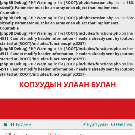
[phpBB Debug] PHP Warning
: in file
[ROOT]/phpbb/session.php
on line
580
:
sizeof(): Parameter must be an array or an object that implements
Countable
[phpBB Debug] PHP Warning
: in file
[ROOT]/phpbb/session.php
on line
636
:
sizeof(): Parameter must be an array or an object that implements
Countable
[phpBB Debug] PHP Warning
: in file
[ROOT]/includes/functions.php
on line
4511
:
Cannot modify header information - headers already sent by (output
started at [ROOT]/includes/functions.php:3257)
[phpBB Debug] PHP Warning
: in file
[ROOT]/includes/functions.php
on line
4511
:
Cannot modify header information - headers already sent by (output
started at [ROOT]/includes/functions.php:3257)
[phpBB Debug] PHP Warning
: in file
[ROOT]/includes/functions.php
on line
4511
:
Cannot modify header information - headers already sent by (output
started at [ROOT]/includes/functions.php:3257)
КОПУУДЫН УЛААН БУЛАН
Тусламж
Бүртгүүлэх
Нэвтрэх