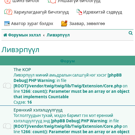
Шинэ бичлэг
Уншаагүй бичлэгүүд
Хариулагдаагүй бичлэгүүд
Идэвхитэй сэдвүүд
Аватор зураг бэлдэх
Заавар, зөвөлгөө
Форумын эхлэл
Ливэрпүүл
Ливэрпүүл
Форум
The KOP
т
Ливэрпүүл миний амьдралын салшгүй нэг хэсэг
[phpBB
Debug] PHP Warning
: in file
[ROOT]/vendor/twig/twig/lib/Twig/Extension/Core.php
on
line
1266
:
count(): Parameter must be an array or an object
that implements Countable
Сэдэв:
16
Ерөнхий хэлэлцүүлгүүд
Тоглолтуудын тухай, мэдээ баримт гэх мэт ерөнхий
хэлэлцүүлгүүд энд
[phpBB Debug] PHP Warning
: in file
[ROOT]/vendor/twig/twig/lib/Twig/Extension/Core.php
on
line
1266
:
count(): Parameter must be an array or an object