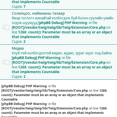
that implements Countable
Сэдэв:
7
Солилцоо, наймааны талаар
Ямар тоглогч манайтай холбогдож буй болон сүүлийн үеийн
элдэв шуумууд
[phpBB Debug] PHP Warning
: in file
[ROOT]/vendor/twig/twig/lib/Twig/Extension/Core.php
on
line
1266
:
count(): Parameter must be an array or an object
that implements Countable
Сэдэв:
2
Медиа
Клуб-тэй холбогдолтой видео, аудио, зураг зэрэг энд байна.
[phpBB Debug] PHP Warning
: in file
[ROOT]/vendor/twig/twig/lib/Twig/Extension/Core.php
on
line
1266
:
count(): Parameter must be an array or an object
that implements Countable
Сэдэв:
2
[phpBB Debug] PHP Warning
: in file
[ROOT]/vendor/twig/twig/lib/Twig/Extension/Core.php
on line
1266
:
count(): Parameter must be an array or an object that implements
Countable
[phpBB Debug] PHP Warning
: in file
[ROOT]/vendor/twig/twig/lib/Twig/Extension/Core.php
on line
1266
:
count(): Parameter must be an array or an object that implements