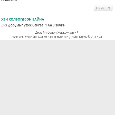
Countable
Очих
ХЭН ХОЛБОГДСОН БАЙНА
Энэ форумыг үзэж байгаа: 1 ба 0 зочин
Дизайн болон Хөгжүүлэлтийг
ЛИВЭРПҮҮЛИЙН ХӨГЖӨӨН ДЭМЖИГЧДИЙН КЛУБ © 2017 ОН