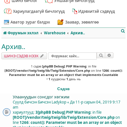
Шинэ бичлэг
Уншаагүй бичлэгүүд
Хариулагдаагүй бичлэгүүд
Идэвхитэй сэдвүүд
Аватор зураг бэлдэх
Заавар, зөвөлгөө
Форумын эхлэл
Warehouse
Архив..
Архив..
Хайлт
Нарийвч
ШИНЭ СЭДЭВ НЭЭХ
т
1 сэдэв
[phpBB Debug] PHP Warning
: in file
[ROOT]/vendor/twig/twig/lib/Twig/Extension/Core.php
on line
1266
:
count():
Parameter must be an array or an object that implements Countable
•
1
хуудасны
1
дахь нь
Сэдэв
Улаануудын сонсдог хөгжим
Сүүлд бичсэн Бичсэн
Ladykop
«
Да 11-р сарын 04, 2019 9:17
am
хариултууд:
3
[phpBB Debug] PHP Warning
: in file
[ROOT]/vendor/twig/twig/lib/Twig/Extension/Core.php
on
line
1266
:
count(): Parameter must be an array or an object