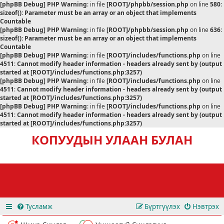
[phpBB Debug] PHP Warning
: in file
[ROOT]/phpbb/session.php
on line
580
:
sizeof(): Parameter must be an array or an object that implements
Countable
[phpBB Debug] PHP Warning
: in file
[ROOT]/phpbb/session.php
on line
636
:
sizeof(): Parameter must be an array or an object that implements
Countable
[phpBB Debug] PHP Warning
: in file
[ROOT]/includes/functions.php
on line
4511
:
Cannot modify header information - headers already sent by (output
started at [ROOT]/includes/functions.php:3257)
[phpBB Debug] PHP Warning
: in file
[ROOT]/includes/functions.php
on line
4511
:
Cannot modify header information - headers already sent by (output
started at [ROOT]/includes/functions.php:3257)
[phpBB Debug] PHP Warning
: in file
[ROOT]/includes/functions.php
on line
4511
:
Cannot modify header information - headers already sent by (output
started at [ROOT]/includes/functions.php:3257)
КОПУУДЫН УЛААН БУЛАН
Тусламж
Бүртгүүлэх
Нэвтрэх