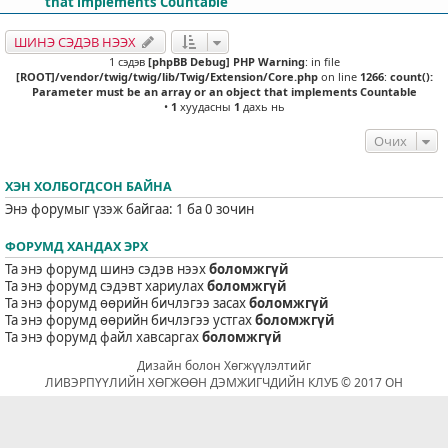
that implements Countable
ШИНЭ СЭДЭВ НЭЭХ
1 сэдэв
[phpBB Debug] PHP Warning
: in file
[ROOT]/vendor/twig/twig/lib/Twig/Extension/Core.php
on line
1266
:
count():
Parameter must be an array or an object that implements Countable
•
1
хуудасны
1
дахь нь
Очих
ХЭН ХОЛБОГДСОН БАЙНА
Энэ форумыг үзэж байгаа: 1 ба 0 зочин
ФОРУМД ХАНДАХ ЭРХ
Та энэ форумд шинэ сэдэв нээх
боломжгүй
Та энэ форумд сэдэвт хариулах
боломжгүй
Та энэ форумд өөрийн бичлэгээ засах
боломжгүй
Та энэ форумд өөрийн бичлэгээ устгах
боломжгүй
Та энэ форумд файл хавсаргах
боломжгүй
Дизайн болон Хөгжүүлэлтийг
ЛИВЭРПҮҮЛИЙН ХӨГЖӨӨН ДЭМЖИГЧДИЙН КЛУБ © 2017 ОН