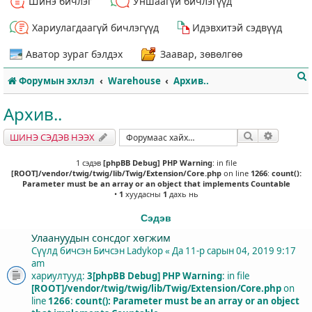
Шинэ бичлэг
Уншаагүй бичлэгүүд
Хариулагдаагүй бичлэгүүд
Идэвхитэй сэдвүүд
Аватор зураг бэлдэх
Заавар, зөвөлгөө
Форумын эхлэл
Warehouse
Архив..
Архив..
Хайлт
Нарийвч
ШИНЭ СЭДЭВ НЭЭХ
т
1 сэдэв
[phpBB Debug] PHP Warning
: in file
[ROOT]/vendor/twig/twig/lib/Twig/Extension/Core.php
on line
1266
:
count():
Parameter must be an array or an object that implements Countable
•
1
хуудасны
1
дахь нь
Сэдэв
Улаануудын сонсдог хөгжим
Сүүлд бичсэн Бичсэн
Ladykop
«
Да 11-р сарын 04, 2019 9:17
am
хариултууд:
3
[phpBB Debug] PHP Warning
: in file
[ROOT]/vendor/twig/twig/lib/Twig/Extension/Core.php
on
line
1266
:
count(): Parameter must be an array or an object