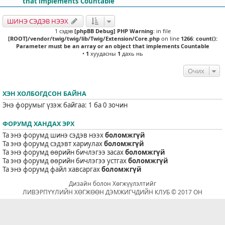
that implements Countable
ШИНЭ СЭДЭВ НЭЭХ
1 сэдэв
[phpBB Debug] PHP Warning
: in file
[ROOT]/vendor/twig/twig/lib/Twig/Extension/Core.php
on line
1266
:
count():
Parameter must be an array or an object that implements Countable
•
1
хуудасны
1
дахь нь
Очих
ХЭН ХОЛБОГДСОН БАЙНА
Энэ форумыг үзэж байгаа: 1 ба 0 зочин
ФОРУМД ХАНДАХ ЭРХ
Та энэ форумд шинэ сэдэв нээх
боломжгүй
Та энэ форумд сэдэвт хариулах
боломжгүй
Та энэ форумд өөрийн бичлэгээ засах
боломжгүй
Та энэ форумд өөрийн бичлэгээ устгах
боломжгүй
Та энэ форумд файл хавсаргах
боломжгүй
Дизайн болон Хөгжүүлэлтийг
ЛИВЭРПҮҮЛИЙН ХӨГЖӨӨН ДЭМЖИГЧДИЙН КЛУБ © 2017 ОН