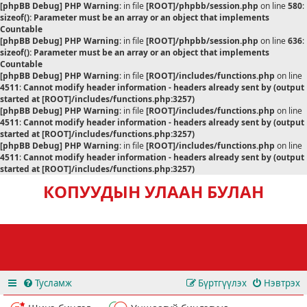
[phpBB Debug] PHP Warning
: in file
[ROOT]/phpbb/session.php
on line
580
:
sizeof(): Parameter must be an array or an object that implements
Countable
[phpBB Debug] PHP Warning
: in file
[ROOT]/phpbb/session.php
on line
636
:
sizeof(): Parameter must be an array or an object that implements
Countable
[phpBB Debug] PHP Warning
: in file
[ROOT]/includes/functions.php
on line
4511
:
Cannot modify header information - headers already sent by (output
started at [ROOT]/includes/functions.php:3257)
[phpBB Debug] PHP Warning
: in file
[ROOT]/includes/functions.php
on line
4511
:
Cannot modify header information - headers already sent by (output
started at [ROOT]/includes/functions.php:3257)
[phpBB Debug] PHP Warning
: in file
[ROOT]/includes/functions.php
on line
4511
:
Cannot modify header information - headers already sent by (output
started at [ROOT]/includes/functions.php:3257)
КОПУУДЫН УЛААН БУЛАН
Тусламж
Бүртгүүлэх
Нэвтрэх